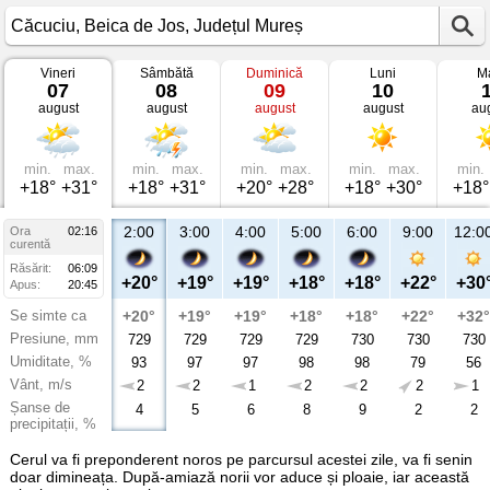
Vineri
Sâmbătă
Duminică
Luni
Ma
Vremea
07
08
09
10
în
august
august
august
august
au
Căcuciu
Beica
de
Jos,
Județul
min.
max.
min.
max.
min.
max.
min.
max.
min.
Mureș
+18°
+31°
+18°
+31°
+20°
+28°
+18°
+30°
+18°
2:00
3:00
4:00
5:00
6:00
9:00
12:0
Ora
02:16
curentă
Răsărit:
06:09
+20°
+19°
+19°
+18°
+18°
+22°
+30
Apus:
20:45
Se simte ca
+20°
+19°
+19°
+18°
+18°
+22°
+32°
Presiune, mm
729
729
729
729
730
730
730
Umiditate, %
93
97
97
98
98
79
56
Vânt, m/s
2
2
1
2
2
2
1
Șanse de
4
5
6
8
9
2
2
precipitații, %
Cerul va fi preponderent noros pe parcursul acestei zile, va fi senin
doar dimineața. După-amiază norii vor aduce și ploaie, iar această