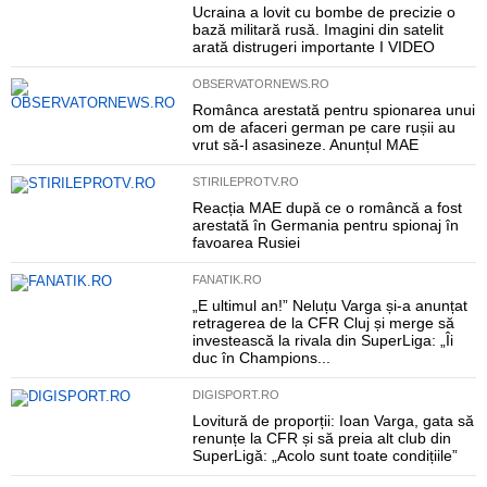
Ucraina a lovit cu bombe de precizie o
bază militară rusă. Imagini din satelit
arată distrugeri importante I VIDEO
OBSERVATORNEWS.RO
Românca arestată pentru spionarea unui
om de afaceri german pe care rușii au
vrut să-l asasineze. Anunțul MAE
STIRILEPROTV.RO
Reacția MAE după ce o româncă a fost
arestată în Germania pentru spionaj în
favoarea Rusiei
FANATIK.RO
„E ultimul an!” Neluțu Varga și-a anunțat
retragerea de la CFR Cluj și merge să
investească la rivala din SuperLiga: „Îi
duc în Champions...
DIGISPORT.RO
Lovitură de proporții: Ioan Varga, gata să
renunțe la CFR și să preia alt club din
SuperLigă: „Acolo sunt toate condițiile”