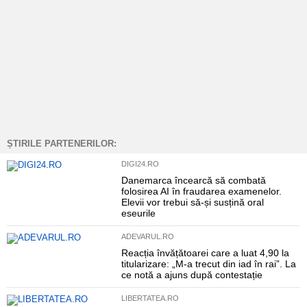
ȘTIRILE PARTENERILOR:
DIGI24.RO
Danemarca încearcă să combată
folosirea AI în fraudarea examenelor.
Elevii vor trebui să-și susțină oral
eseurile
ADEVARUL.RO
Reacția învățătoarei care a luat 4,90 la
titularizare: „M-a trecut din iad în rai”. La
ce notă a ajuns după contestație
LIBERTATEA.RO