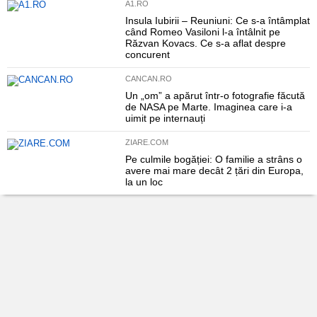
A1.RO
Insula Iubirii – Reuniuni: Ce s-a întâmplat
când Romeo Vasiloni l-a întâlnit pe
Răzvan Kovacs. Ce s-a aflat despre
concurent
CANCAN.RO
Un „om” a apărut într-o fotografie făcută
de NASA pe Marte. Imaginea care i-a
uimit pe internauți
ZIARE.COM
Pe culmile bogăției: O familie a strâns o
avere mai mare decât 2 țări din Europa,
la un loc