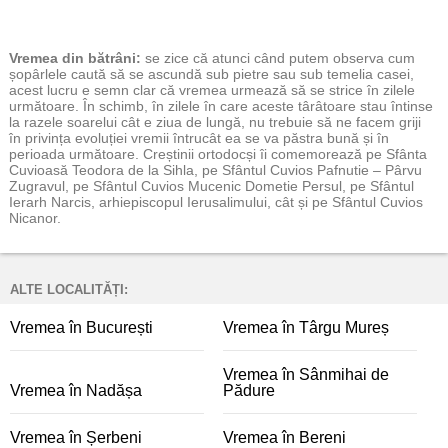
Vremea
din bătrâni:
se zice că atunci când putem observa cum
șopârlele caută să se ascundă sub pietre sau sub temelia casei,
acest lucru e semn clar că vremea urmează să se strice în zilele
următoare. În schimb, în zilele în care aceste târâtoare stau întinse
la razele soarelui cât e ziua de lungă, nu trebuie să ne facem griji
în privința evoluției vremii întrucât ea se va păstra bună și în
perioada următoare. Creștinii ortodocși îi comemorează pe Sfânta
Cuvioasă Teodora de la Sihla, pe Sfântul Cuvios Pafnutie – Pârvu
Zugravul, pe Sfântul Cuvios Mucenic Dometie Persul, pe Sfântul
Ierarh Narcis, arhiepiscopul Ierusalimului, cât și pe Sfântul Cuvios
Nicanor.
ALTE LOCALITĂȚI:
Vremea în București
Vremea în Târgu Mureș
Vremea în Sânmihai de
Vremea în Nadășa
Pădure
Vremea în Șerbeni
Vremea în Bereni