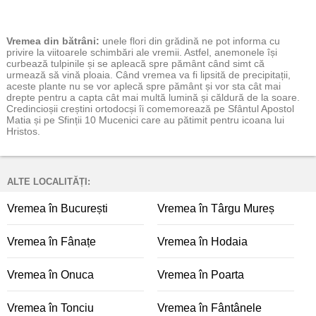
Vremea
din bătrâni:
unele flori din grădină ne pot informa cu
privire la viitoarele schimbări ale vremii. Astfel, anemonele își
curbează tulpinile și se apleacă spre pământ când simt că
urmează să vină ploaia. Când vremea va fi lipsită de precipitații,
aceste plante nu se vor aplecă spre pământ și vor sta cât mai
drepte pentru a capta cât mai multă lumină și căldură de la soare.
Credincioșii creștini ortodocși îi comemorează pe Sfântul Apostol
Matia și pe Sfinții 10 Mucenici care au pătimit pentru icoana lui
Hristos.
ALTE LOCALITĂȚI:
Vremea în București
Vremea în Târgu Mureș
Vremea în Fânațe
Vremea în Hodaia
Vremea în Onuca
Vremea în Poarta
Vremea în Tonciu
Vremea în Fântânele