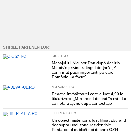
ȘTIRILE PARTENERILOR:
DIGI24.RO
Mesajul lui Nicușor Dan după decizia
Moody's privind ratingul de țară: „A
confirmat pașii importanți pe care
România i-a făcut”
ADEVARUL.RO
Reacția învățătoarei care a luat 4,90 la
titularizare: „M-a trecut din iad în rai”. La
ce notă a ajuns după contestație
LIBERTATEA.RO
Un obiect misterios a fost filmat zburând
deasupra unei zone rezidențiale.
Pentagonul publică noi dosare OZN