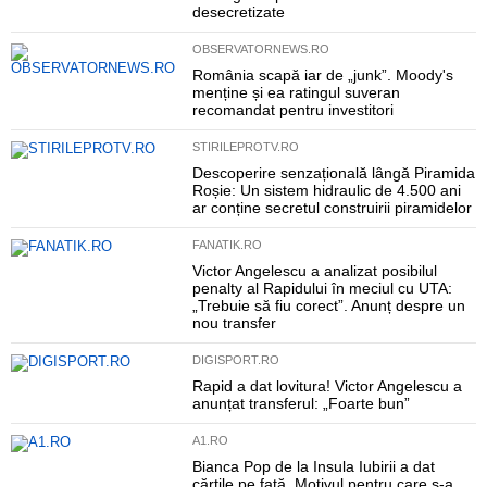
desecretizate
OBSERVATORNEWS.RO
România scapă iar de „junk”. Moody's
menține și ea ratingul suveran
recomandat pentru investitori
STIRILEPROTV.RO
Descoperire senzațională lângă Piramida
Roșie: Un sistem hidraulic de 4.500 ani
ar conține secretul construirii piramidelor
FANATIK.RO
Victor Angelescu a analizat posibilul
penalty al Rapidului în meciul cu UTA:
„Trebuie să fiu corect”. Anunț despre un
nou transfer
DIGISPORT.RO
Rapid a dat lovitura! Victor Angelescu a
anunțat transferul: „Foarte bun”
A1.RO
Bianca Pop de la Insula Iubirii a dat
cărțile pe față. Motivul pentru care s-a