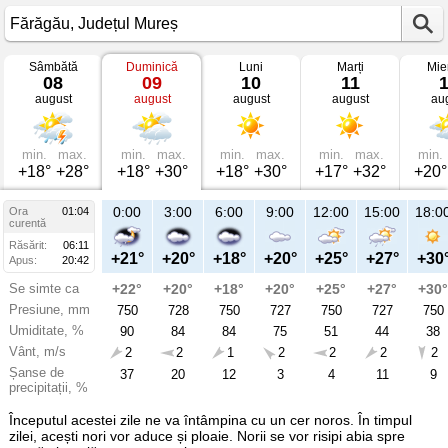
Sâmbătă
Duminică
Luni
Marți
Mie
Vremea
08
09
10
11
în
august
august
august
august
au
Fărăgău
mâine
Județul
Mureș
min.
max.
min.
max.
min.
max.
min.
max.
min.
+18°
+28°
+18°
+30°
+18°
+30°
+17°
+32°
+20°
21:00
0:00
3:00
6:00
9:00
12:00
15:00
18:0
Ora
01:04
Du
curentă
09
Răsărit:
06:11
aug
+24°
+21°
+20°
+18°
+20°
+25°
+27°
+30
Apus:
20:42
Se simte ca
+25°
+22°
+20°
+18°
+20°
+25°
+27°
+30°
Presiune, mm
727
750
728
750
727
750
727
750
Umiditate, %
78
90
84
84
75
51
44
38
Vânt, m/s
1
2
2
1
2
2
2
2
Șanse de
71
37
20
12
3
4
11
9
precipitații, %
Începutul acestei zile ne va întâmpina cu un cer noros. În timpul
zilei, acești nori vor aduce și ploaie. Norii se vor risipi abia spre