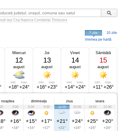
ești
Iași
Cluj-Napoca
Constanța
Timișoara
7 zile
10 zile
Vremea pe hartă
Miercuri
Joi
Vineri
Sâmbătă
12
13
14
15
august
august
august
august
min.
max.
min.
max.
min.
max.
min.
max.
°
+18°
+24°
+16°
+23°
+14°
+24°
+11°
+26°
noaptea
dimineața
ziua
seara
00
3:00
6:00
9:00
12:00
15:00
18:00
21:00
8°
+16°
+15°
+17°
+21°
+24°
+25°
+20°
8°
+16°
+15°
+17°
+21°
+24°
+25°
+20°