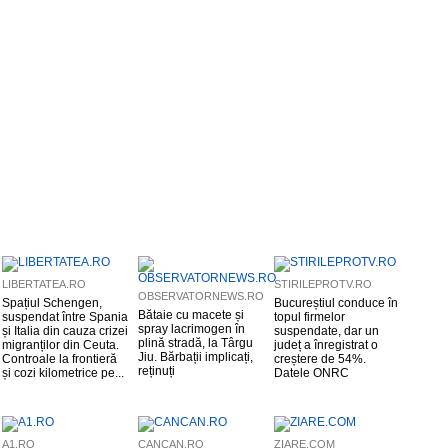
LIBERTATEA.RO
STIRILEPROTV.RO
OBSERVATORNEWS.RO
Spațiul Schengen,
Bucureștiul conduce în
Bătaie cu macete și
suspendat între Spania
topul firmelor
spray lacrimogen în
și Italia din cauza crizei
suspendate, dar un
plină stradă, la Târgu
migranților din Ceuta.
județ a înregistrat o
Jiu. Bărbații implicați,
Controale la frontieră
creștere de 54%.
reținuți
și cozi kilometrice pe...
Datele ONRC
A1.RO
CANCAN.RO
ZIARE.COM