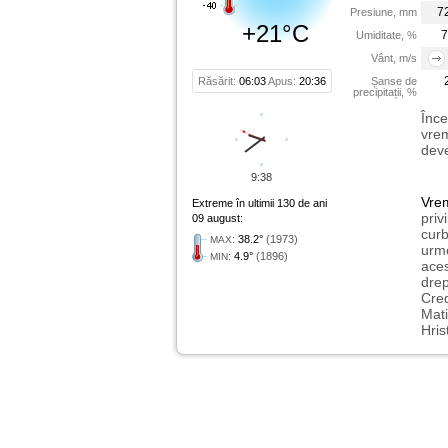
7
Presiune, mm
+21°C
7
Umiditate, %
Vânt, m/s
Răsărit:
06:03
Apus:
20:36
Șanse de
precipitații, %
Înce
vrem
deve
9:38
Vre
Extreme în ultimii 130 de ani
priv
09 august:
curb
:
38.2°
(1973)
MAX
urme
:
4.9°
(1896)
MIN
aces
drep
Cred
Mati
Hris