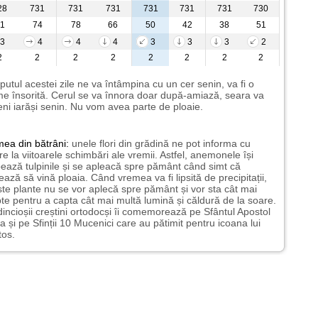
28
731
731
731
731
731
731
730
1
74
78
66
50
42
38
51
3
4
4
4
3
3
3
2
2
2
2
2
2
2
2
2
putul acestei zile ne va întâmpina cu un cer senin, va fi o
e însorită. Cerul se va înnora doar după-amiază, seara va
ni iarăși senin. Nu vom avea parte de ploaie.
mea
din bătrâni:
unele flori din grădină ne pot informa cu
ire la viitoarele schimbări ale vremii. Astfel, anemonele își
ează tulpinile și se apleacă spre pământ când simt că
ază să vină ploaia. Când vremea va fi lipsită de precipitații,
te plante nu se vor aplecă spre pământ și vor sta cât mai
te pentru a capta cât mai multă lumină și căldură de la soare.
incioșii creștini ortodocși îi comemorează pe Sfântul Apostol
a și pe Sfinții 10 Mucenici care au pătimit pentru icoana lui
tos.