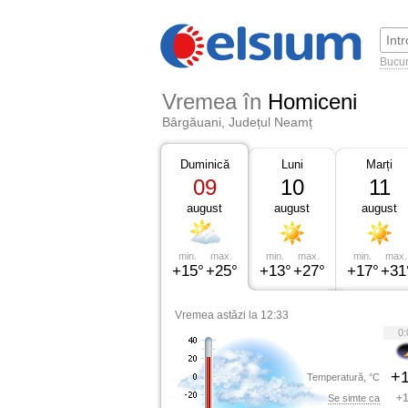
Bucur
Vremea în
Homiceni
Bârgăuani, Județul Neamț
Duminică
Luni
Marți
09
10
11
august
august
august
min.
max.
min.
max.
min.
max.
+15°
+25°
+13°
+27°
+17°
+31
Vremea astăzi la 12:33
0:
+1
Temperatură, °C
+1
Se simte ca