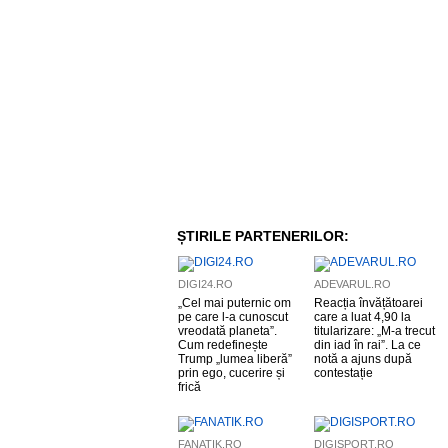
ȘTIRILE PARTENERILOR:
DIGI24.RO
ADEVARUL.RO
„Cel mai puternic om
Reacția învățătoarei
pe care l-a cunoscut
care a luat 4,90 la
vreodată planeta”.
titularizare: „M-a trecut
Cum redefinește
din iad în rai”. La ce
Trump „lumea liberă”
notă a ajuns după
prin ego, cucerire și
contestație
frică
FANATIK.RO
DIGISPORT.RO