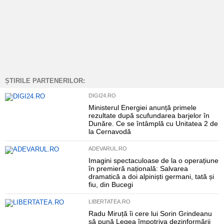
ȘTIRILE PARTENERILOR:
DIGI24.RO
Ministerul Energiei anunță primele
rezultate după scufundarea barjelor în
Dunăre. Ce se întâmplă cu Unitatea 2 de
la Cernavodă
ADEVARUL.RO
Imagini spectaculoase de la o operațiune
în premieră națională: Salvarea
dramatică a doi alpiniști germani, tată și
fiu, din Bucegi
LIBERTATEA.RO
Radu Miruță îi cere lui Sorin Grindeanu
să pună Legea împotriva dezinformării