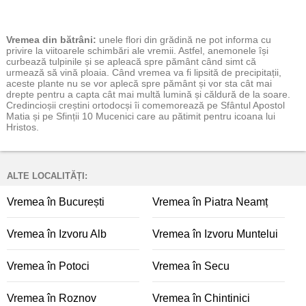
Vremea
din bătrâni:
unele flori din grădină ne pot informa cu
privire la viitoarele schimbări ale vremii. Astfel, anemonele își
curbează tulpinile și se apleacă spre pământ când simt că
urmează să vină ploaia. Când vremea va fi lipsită de precipitații,
aceste plante nu se vor aplecă spre pământ și vor sta cât mai
drepte pentru a capta cât mai multă lumină și căldură de la soare.
Credincioșii creștini ortodocși îi comemorează pe Sfântul Apostol
Matia și pe Sfinții 10 Mucenici care au pătimit pentru icoana lui
Hristos.
ALTE LOCALITĂȚI:
Vremea în București
Vremea în Piatra Neamț
Vremea în Izvoru Alb
Vremea în Izvoru Muntelui
Vremea în Potoci
Vremea în Secu
Vremea în Roznov
Vremea în Chintinici