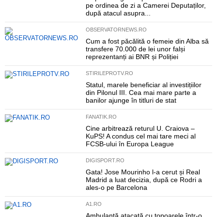
pe ordinea de zi a Camerei Deputaților,
după atacul asupra...
OBSERVATORNEWS.RO
Cum a fost păcălită o femeie din Alba să
transfere 70.000 de lei unor falși
reprezentanți ai BNR și Poliției
STIRILEPROTV.RO
Statul, marele beneficiar al investițiilor
din Pilonul III. Cea mai mare parte a
banilor ajunge în titluri de stat
FANATIK.RO
Cine arbitrează returul U. Craiova –
KuPS! A condus cel mai tare meci al
FCSB-ului în Europa League
DIGISPORT.RO
Gata! Jose Mourinho l-a cerut și Real
Madrid a luat decizia, după ce Rodri a
ales-o pe Barcelona
A1.RO
Ambulanță atacată cu topoarele într-o