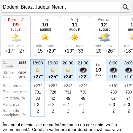
Duminică
Luni
Marți
Miercuri
J
Vremea
09
10
11
12
în
august
august
august
august
au
Dodeni
Bicaz,
Județul
Neamț
min.
max.
min.
max.
min.
max.
min.
max.
min.
+17°
+27°
+15°
+29°
+19°
+33°
+20°
+26°
+18°
18:00
19:00
20:00
21:00
0:00
3:00
Ora
18:53
Lu
curentă
10
Răsărit:
06:03
aug
+27°
+25°
+24°
+22°
+19°
+17
Apus:
20:36
Se simte ca
+27°
+25°
+24°
+22°
+19°
+17°
Presiune, mm
731
728
731
730
730
730
Umiditate, %
38
42
45
49
62
74
Vânt, m/s
3
3
4
2
3
3
Șanse de
2
2
2
2
2
2
precipitații, %
Începutul acestei zile ne va întâmpina cu un cer senin, va fi o
vreme însorită. Cerul se va înnora doar după-amiază, seara va