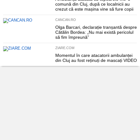
comună din Cluj, după ce localnicii au
crezut că este mașina vine să fure copii
CANCAN.RO
Olga Barcari, declarație tranșantă despre
Cătălin Bordea: „Nu mai există pericolul
să fim împreună”
ZIARE.COM
Momentul în care atacatorii ambulanței
din Cluj au fost reținuți de mascați VIDEO