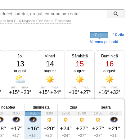
ești
Iași
Cluj-Napoca
Constanța
Timișoara
7 zile
10 zile
Vremea pe hartă
Joi
Vineri
Sâmbătă
Duminică
13
14
15
16
august
august
august
august
min.
max.
min.
max.
min.
max.
min.
max.
°
+15°
+23°
+15°
+24°
+16°
+27°
+16°
+32°
noaptea
dimineața
ziua
seara
00
3:00
6:00
9:00
12:00
15:00
18:00
21:00
8°
+17°
+16°
+20°
+24°
+27°
+27°
+21°
8°
+17°
+16°
+20°
+24°
+27°
+27°
+21°