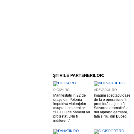
ȘTIRILE PARTENERILOR:
DIGI24.RO
ADEVARUL.RO
Manifestații în 22 de
Imagini spectaculoase
orașe din Polonia
de la o operațiune în
împotriva violențelor
premieră națională:
asupra ucrainenilor:
Salvarea dramatică a
500.000 de oameni au
doi alpiniști germani,
protestat. „Nu fi
tată și fiu, din Bucegi
indiferent”