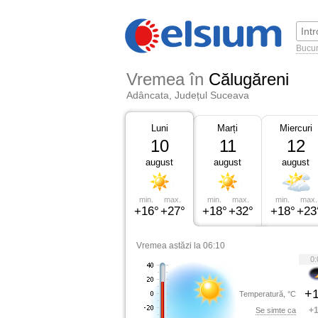
Bucur
Vremea în
Călugăreni
Adâncata, Județul Suceava
Luni
Marți
Miercuri
10
11
12
august
august
august
min.
max.
min.
max.
min.
max.
+16°
+27°
+18°
+32°
+18°
+23
Vremea astăzi la 06:10
0:
+1
Temperatură, °C
+1
Se simte ca