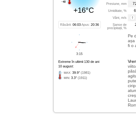
7
Presiune, mm
+16°C
6
Umiditate, %
Vânt, m/s
Răsărit:
06:03
Apus:
20:36
Șanse de
precipitații, %
Pe d
așa 
fi o
3:15
Vre
Extreme în ultimii 130 de ani
viit
10 august:
păsă
:
39.9°
(1981)
MAX
agit
:
3.3°
(1911)
MIN
pute
ciri
atu
creș
Laur
Rome