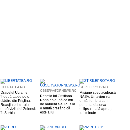
LIBERTATEA.RO
STIRILEPROTV.RO
OBSERVATORNEWS.RO
Drapelul Ucrainei,
Misiune spectaculoasă
Reacția lui Cristiano
îndepărtat de pe o
NASA. Un avion va
Ronaldo după ce mii
clădire din Priștina.
urmări umbra Lunii
de oameni s-au dus la
Reacția primarului
pentru a observa
o nuntă crezând că
după vizita lui Zelenski
eclipsa totală aproape
este a lui
în Serbia
trei minute