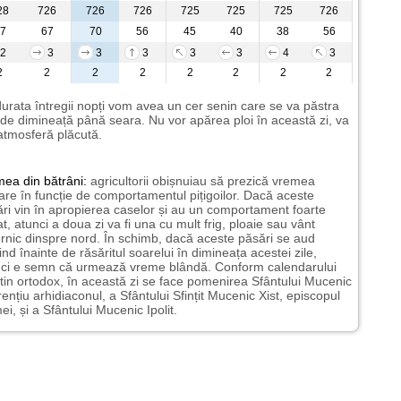
28
726
726
726
725
725
725
726
7
67
70
56
45
40
38
56
2
3
3
3
3
3
4
3
2
2
2
2
2
2
2
2
urata întregii nopți vom avea un cer senin care se va păstra
de dimineață până seara. Nu vor apărea ploi în această zi, va
 atmosferă plăcută.
mea
din bătrâni:
agricultorii obișnuiau să prezică vremea
oare în funcție de comportamentul pițigoilor. Dacă aceste
ri vin în apropierea caselor și au un comportament foarte
at, atunci a doua zi va fi una cu mult frig, ploaie sau vânt
rnic dinspre nord. În schimb, dacă aceste păsări se aud
pind înainte de răsăritul soarelui în dimineața acestei zile,
nci e semn că urmează vreme blândă. Conform calendarului
tin ortodox, în această zi se face pomenirea Sfântului Mucenic
ențiu arhidiaconul, a Sfântului Sfințit Mucenic Xist, episcopul
i, și a Sfântului Mucenic Ipolit.