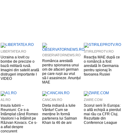
LIBERTATEA.RO
STIRILEPROTV.RO
OBSERVATORNEWS.RO
Ucraina a lovit cu
Reacția MAE după ce
Românca arestată
bombe de precizie o
o româncă a fost
pentru spionarea unui
bază militară rusă.
arestată în Germania
om de afaceri german
Imagini din satelit arată
pentru spionaj în
pe care rușii au vrut
distrugeri importante I
favoarea Rusiei
să-l asasineze. Anunțul
VIDEO
MAE
A1.RO
CANCAN.RO
ZIARE.COM
Insula Iubirii –
Dieta indiană a Iulie
Scorul serii în Europa:
Reuniuni: Ce s-a
Vântur! Cum se
o altă echipă a pierdut
întâmplat când Romeo
menține în formă
mai rău ca CFR Cluj.
Vasiloni l-a întâlnit pe
partenera lui Salman
Rezultate din
Răzvan Kovacs. Ce s-
Khan la 46 de ani
Conference League
a aflat despre
concurent