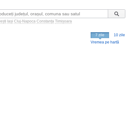
ești
Iași
Cluj-Napoca
Constanța
Timișoara
7 zile
10 zile
Vremea pe hartă