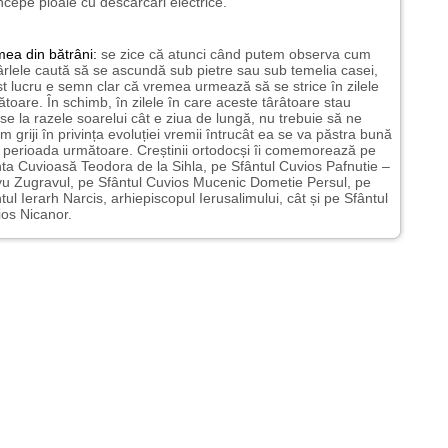
ncepe ploaie cu descărcări electrice.
mea
din bătrâni:
se zice că atunci când putem observa cum
rlele caută să se ascundă sub pietre sau sub temelia casei,
t lucru e semn clar că vremea urmează să se strice în zilele
toare. În schimb, în zilele în care aceste târâtoare stau
nse la razele soarelui cât e ziua de lungă, nu trebuie să ne
m griji în privința evoluției vremii întrucât ea se va păstra bună
n perioada următoare. Creștinii ortodocși îi comemorează pe
ta Cuvioasă Teodora de la Sihla, pe Sfântul Cuvios Pafnutie –
u Zugravul, pe Sfântul Cuvios Mucenic Dometie Persul, pe
tul Ierarh Narcis, arhiepiscopul Ierusalimului, cât și pe Sfântul
os Nicanor.