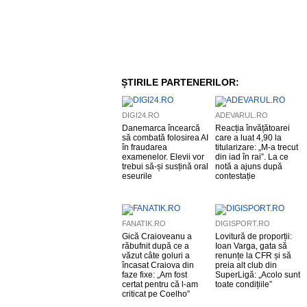
ȘTIRILE PARTENERILOR:
DIGI24.RO
ADEVARUL.RO
Danemarca încearcă
Reacția învățătoarei
să combată folosirea AI
care a luat 4,90 la
în fraudarea
titularizare: „M-a trecut
examenelor. Elevii vor
din iad în rai”. La ce
trebui să-și susțină oral
notă a ajuns după
eseurile
contestație
FANATIK.RO
DIGISPORT.RO
Gică Craioveanu a
Lovitură de proporții:
răbufnit după ce a
Ioan Varga, gata să
văzut câte goluri a
renunțe la CFR și să
încasat Craiova din
preia alt club din
faze fixe: „Am fost
SuperLigă: „Acolo sunt
certat pentru că l-am
toate condițiile”
criticat pe Coelho”