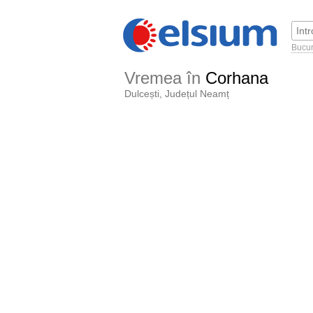
Bucur
Vremea în
Corhana
Dulcești, Județul Neamț