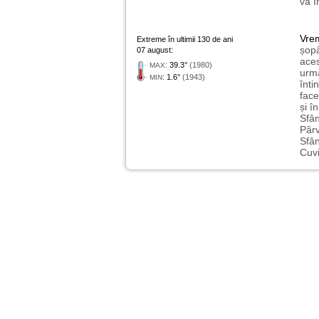
va î
Vre
Extreme în ultimii 130 de ani
șopâ
07 august:
aces
:
39.3°
(1980)
MAX
urmă
:
1.6°
(1943)
MIN
înti
face
și î
Sfân
Pârv
Sfân
Cuvi