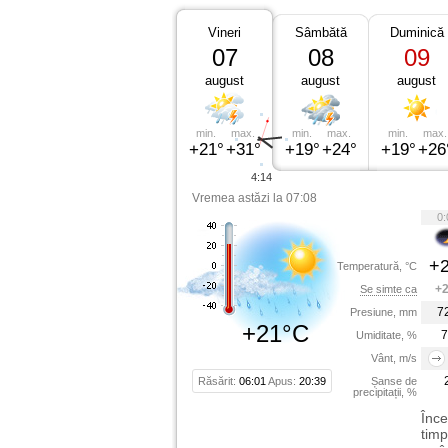
Vineri
Sâmbătă
Duminică
07
08
09
august
august
august
min.
max.
min.
max.
min.
max.
+21°
+31°
+19°
+24°
+19°
+26
4:14
Vremea astăzi la 07:08
0:
+2
Temperatură, °C
+2
Se simte ca
7
Presiune, mm
+21°C
7
Umiditate, %
Vânt, m/s
Răsărit:
06:01
Apus:
20:39
Șanse de
precipitații, %
Înce
timp