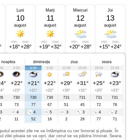
Luni
Marți
Miercuri
Joi
10
11
12
13
august
august
august
august
min.
max.
min.
max.
min.
max.
min.
max.
°
+18°
+28°
+19°
+32°
+20°
+28°
+15°
+24°
noaptea
dimineața
ziua
seara
00
3:00
6:00
9:00
12:00
15:00
18:00
21:00
4°
+22°
+21°
+22°
+29°
+31°
+25°
+23°
4°
+23°
+21°
+22°
+30°
+31°
+25°
+23°
28
730
730
730
731
731
731
731
3
73
77
67
51
45
72
76
3
4
4
5
3
3
4
2
2
11
52
16
2
26
77
71
putul acestei zile ne va întâmpina cu cer înnorat și ploaie. În
ul zilei ploaia se va opri, dar cerul se va păstra înnorat. Seara,