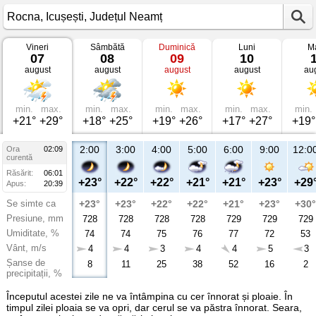
Vineri
Sâmbătă
Duminică
Luni
Ma
Vremea
07
08
09
10
în
august
august
august
august
au
Rocna
Icușești,
Județul
Neamț
min.
max.
min.
max.
min.
max.
min.
max.
min.
+21°
+29°
+18°
+25°
+19°
+26°
+17°
+27°
+19°
2:00
3:00
4:00
5:00
6:00
9:00
12:0
Ora
02:09
curentă
Răsărit:
06:01
+23°
+22°
+22°
+21°
+21°
+23°
+29
Apus:
20:39
Se simte ca
+23°
+23°
+22°
+22°
+21°
+23°
+30°
Presiune, mm
728
728
728
728
729
729
729
Umiditate, %
74
74
75
76
77
72
53
Vânt, m/s
4
4
3
4
4
5
3
Șanse de
8
11
25
38
52
16
2
precipitații, %
Începutul acestei zile ne va întâmpina cu cer înnorat și ploaie. În
timpul zilei ploaia se va opri, dar cerul se va păstra înnorat. Seara,