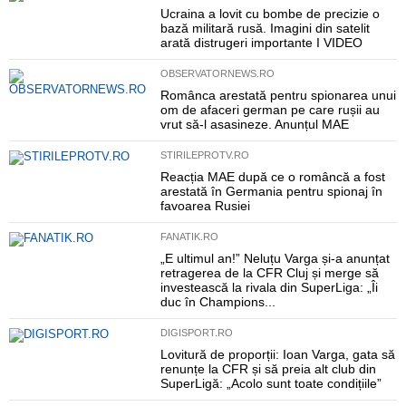
Ucraina a lovit cu bombe de precizie o
bază militară rusă. Imagini din satelit
arată distrugeri importante I VIDEO
OBSERVATORNEWS.RO
Românca arestată pentru spionarea unui
om de afaceri german pe care rușii au
vrut să-l asasineze. Anunțul MAE
STIRILEPROTV.RO
Reacția MAE după ce o româncă a fost
arestată în Germania pentru spionaj în
favoarea Rusiei
FANATIK.RO
„E ultimul an!” Neluțu Varga și-a anunțat
retragerea de la CFR Cluj și merge să
investească la rivala din SuperLiga: „Îi
duc în Champions...
DIGISPORT.RO
Lovitură de proporții: Ioan Varga, gata să
renunțe la CFR și să preia alt club din
SuperLigă: „Acolo sunt toate condițiile”