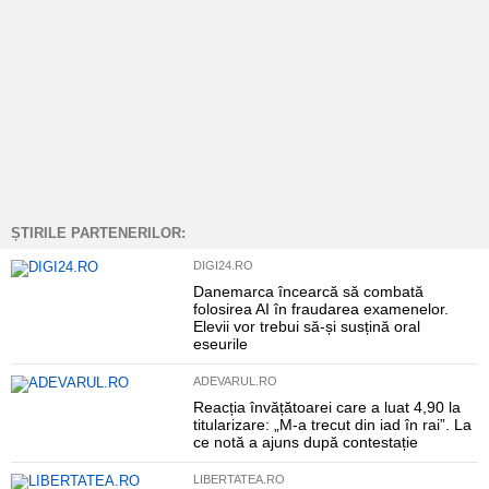
ȘTIRILE PARTENERILOR:
DIGI24.RO
Danemarca încearcă să combată
folosirea AI în fraudarea examenelor.
Elevii vor trebui să-și susțină oral
eseurile
ADEVARUL.RO
Reacția învățătoarei care a luat 4,90 la
titularizare: „M-a trecut din iad în rai”. La
ce notă a ajuns după contestație
LIBERTATEA.RO