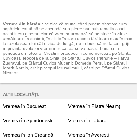
Vremea
din bătrâni:
se zice că atunci când putem observa cum
șopârlele caută să se ascundă sub pietre sau sub temelia casei,
acest lucru e semn clar că vremea urmează să se strice în zilele
următoare. În schimb, în zilele în care aceste târâtoare stau întinse
la razele soarelui cât e ziua de lungă, nu trebuie să ne facem griji
în privința evoluției vremii întrucât ea se va păstra bună și în
perioada următoare. Creștinii ortodocși îi comemorează pe Sfânta
Cuvioasă Teodora de la Sihla, pe Sfântul Cuvios Pafnutie – Pârvu
Zugravul, pe Sfântul Cuvios Mucenic Dometie Persul, pe Sfântul
Ierarh Narcis, arhiepiscopul Ierusalimului, cât și pe Sfântul Cuvios
Nicanor.
ALTE LOCALITĂȚI:
Vremea în București
Vremea în Piatra Neamț
Vremea în Spiridonești
Vremea în Tabăra
Vremea în Ion Creangă
Vremea în Averești