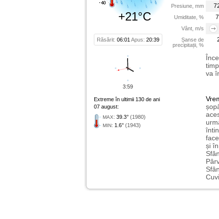
7
Presiune, mm
+21°C
7
Umiditate, %
Vânt, m/s
Răsărit:
06:01
Apus:
20:39
Șanse de
precipitații, %
Înce
timp
va î
3:59
Vre
Extreme în ultimii 130 de ani
șopâ
07 august:
aces
:
39.3°
(1980)
MAX
urmă
:
1.6°
(1943)
MIN
înti
face
și î
Sfân
Pârv
Sfân
Cuvi