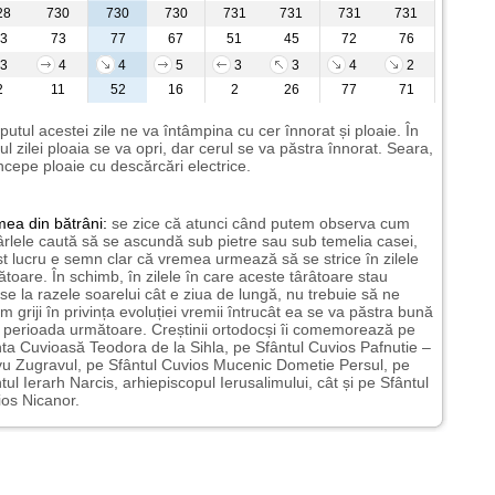
28
730
730
730
731
731
731
731
3
73
77
67
51
45
72
76
3
4
4
5
3
3
4
2
2
11
52
16
2
26
77
71
putul acestei zile ne va întâmpina cu cer înnorat și ploaie. În
ul zilei ploaia se va opri, dar cerul se va păstra înnorat. Seara,
ncepe ploaie cu descărcări electrice.
mea
din bătrâni:
se zice că atunci când putem observa cum
rlele caută să se ascundă sub pietre sau sub temelia casei,
t lucru e semn clar că vremea urmează să se strice în zilele
toare. În schimb, în zilele în care aceste târâtoare stau
nse la razele soarelui cât e ziua de lungă, nu trebuie să ne
m griji în privința evoluției vremii întrucât ea se va păstra bună
n perioada următoare. Creștinii ortodocși îi comemorează pe
ta Cuvioasă Teodora de la Sihla, pe Sfântul Cuvios Pafnutie –
u Zugravul, pe Sfântul Cuvios Mucenic Dometie Persul, pe
tul Ierarh Narcis, arhiepiscopul Ierusalimului, cât și pe Sfântul
os Nicanor.