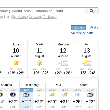
ești
Iași
Cluj-Napoca
Constanța
Timișoara
7 zile
10 zile
Vremea pe hartă
Luni
Marți
Miercuri
Joi
10
11
12
13
august
august
august
august
min.
max.
min.
max.
min.
max.
min.
max.
°
+18°
+28°
+19°
+32°
+20°
+28°
+15°
+24°
noaptea
dimineața
ziua
seara
00
3:00
6:00
9:00
12:00
15:00
18:00
21:00
4°
+22°
+21°
+22°
+29°
+31°
+25°
+23°
4°
+23°
+21°
+22°
+30°
+31°
+25°
+23°