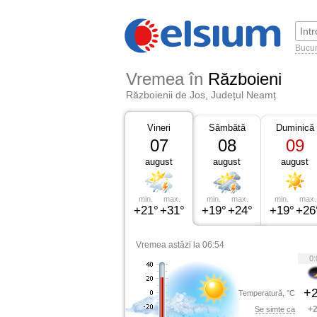
Bucur
Vremea în
Războieni
Războienii de Jos, Județul Neamț
Vineri
Sâmbătă
Duminică
07
08
09
august
august
august
min.
max.
min.
max.
min.
max.
+21°
+31°
+19°
+24°
+19°
+26
Vremea astăzi la 06:54
0:
+2
Temperatură, °C
+2
Se simte ca