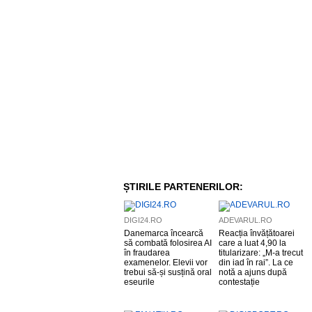
ȘTIRILE PARTENERILOR:
DIGI24.RO
ADEVARUL.RO
Danemarca încearcă
Reacția învățătoarei
să combată folosirea AI
care a luat 4,90 la
în fraudarea
titularizare: „M-a trecut
examenelor. Elevii vor
din iad în rai”. La ce
trebui să-și susțină oral
notă a ajuns după
eseurile
contestație