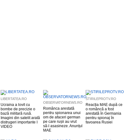
LIBERTATEA.RO
STIRILEPROTV.RO
OBSERVATORNEWS.RO
Ucraina a lovit cu
Reacția MAE după ce
Românca arestată
bombe de precizie o
o româncă a fost
pentru spionarea unui
bază militară rusă.
arestată în Germania
om de afaceri german
Imagini din satelit arată
pentru spionaj în
pe care rușii au vrut
distrugeri importante I
favoarea Rusiei
să-l asasineze. Anunțul
VIDEO
MAE