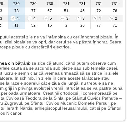
28
730
730
730
731
731
731
731
3
73
77
67
51
45
72
76
3
4
4
5
3
3
4
2
2
11
52
16
2
26
77
71
putul acestei zile ne va întâmpina cu cer înnorat și ploaie. În
ul zilei ploaia se va opri, dar cerul se va păstra înnorat. Seara,
ncepe ploaie cu descărcări electrice.
mea
din bătrâni:
se zice că atunci când putem observa cum
rlele caută să se ascundă sub pietre sau sub temelia casei,
t lucru e semn clar că vremea urmează să se strice în zilele
toare. În schimb, în zilele în care aceste târâtoare stau
nse la razele soarelui cât e ziua de lungă, nu trebuie să ne
m griji în privința evoluției vremii întrucât ea se va păstra bună
n perioada următoare. Creștinii ortodocși îi comemorează pe
ta Cuvioasă Teodora de la Sihla, pe Sfântul Cuvios Pafnutie –
u Zugravul, pe Sfântul Cuvios Mucenic Dometie Persul, pe
tul Ierarh Narcis, arhiepiscopul Ierusalimului, cât și pe Sfântul
os Nicanor.