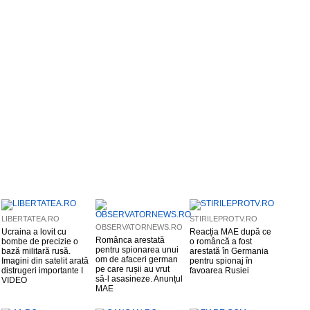
LIBERTATEA.RO
STIRILEPROTV.RO
OBSERVATORNEWS.RO
Ucraina a lovit cu
Reacția MAE după ce
Românca arestată
bombe de precizie o
o româncă a fost
pentru spionarea unui
bază militară rusă.
arestată în Germania
om de afaceri german
Imagini din satelit arată
pentru spionaj în
pe care rușii au vrut
distrugeri importante I
favoarea Rusiei
să-l asasineze. Anunțul
VIDEO
MAE