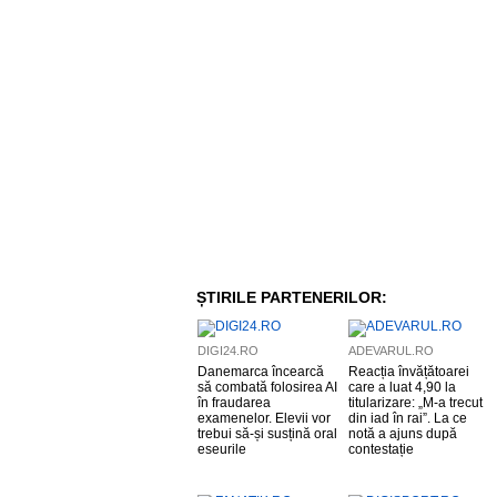
ȘTIRILE PARTENERILOR:
DIGI24.RO
ADEVARUL.RO
Danemarca încearcă
Reacția învățătoarei
să combată folosirea AI
care a luat 4,90 la
în fraudarea
titularizare: „M-a trecut
examenelor. Elevii vor
din iad în rai”. La ce
trebui să-și susțină oral
notă a ajuns după
eseurile
contestație