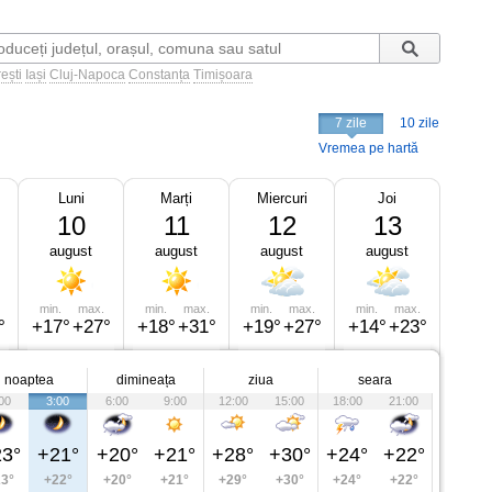
ești
Iași
Cluj-Napoca
Constanța
Timișoara
7 zile
10 zile
Vremea pe hartă
Luni
Marți
Miercuri
Joi
10
11
12
13
august
august
august
august
min.
max.
min.
max.
min.
max.
min.
max.
°
+17°
+27°
+18°
+31°
+19°
+27°
+14°
+23°
noaptea
dimineața
ziua
seara
00
3:00
6:00
9:00
12:00
15:00
18:00
21:00
3°
+21°
+20°
+21°
+28°
+30°
+24°
+22°
3°
+22°
+20°
+21°
+29°
+30°
+24°
+22°