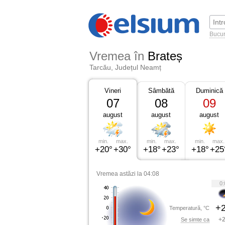
Bucur
Vremea în
Brateș
Tarcău, Județul Neamț
Vineri
Sâmbătă
Duminică
07
08
09
august
august
august
min.
max.
min.
max.
min.
max.
+20°
+30°
+18°
+23°
+18°
+25
Vremea astăzi la 04:08
0:
+2
Temperatură, °C
+2
Se simte ca