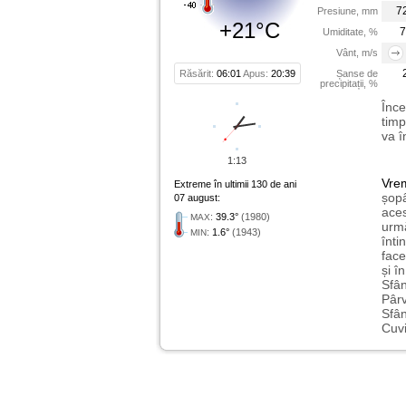
7
Presiune, mm
+21°C
7
Umiditate, %
Vânt, m/s
Răsărit:
06:01
Apus:
20:39
Șanse de
precipitații, %
Înce
timp
va î
1:13
Vre
Extreme în ultimii 130 de ani
șopâ
07 august:
aces
:
39.3°
(1980)
MAX
urmă
:
1.6°
(1943)
MIN
înti
face
și î
Sfân
Pârv
Sfân
Cuvi