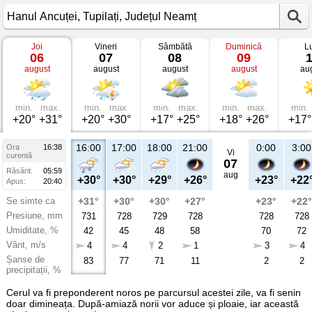
Joi
Vineri
Sâmbătă
Duminică
L
Vremea
06
07
08
09
în
august
august
august
august
au
Hanul
Ancuței
Tupilați,
Județul
Neamț
min.
max.
min.
max.
min.
max.
min.
max.
min.
+20°
+31°
+20°
+30°
+17°
+25°
+18°
+26°
+17°
16:00
17:00
18:00
21:00
0:00
3:00
Ora
16:38
Vi
curentă
07
Răsărit:
05:59
aug
+30°
+30°
+29°
+26°
+23°
+22
Apus:
20:40
Se simte ca
+31°
+30°
+30°
+27°
+23°
+22°
Presiune, mm
731
728
729
728
728
728
Umiditate, %
42
45
48
58
70
72
Vânt, m/s
4
4
2
1
3
4
Șanse de
83
77
71
11
2
2
precipitații, %
Cerul va fi preponderent noros pe parcursul acestei zile, va fi senin
doar dimineața. După-amiază norii vor aduce și ploaie, iar această