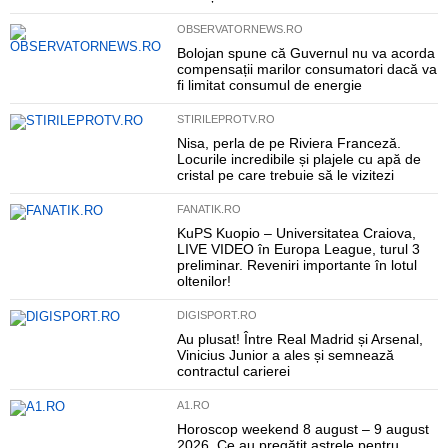
OBSERVATORNEWS.RO
Bolojan spune că Guvernul nu va acorda
compensații marilor consumatori dacă va
fi limitat consumul de energie
STIRILEPROTV.RO
Nisa, perla de pe Riviera Franceză.
Locurile incredibile și plajele cu apă de
cristal pe care trebuie să le vizitezi
FANATIK.RO
KuPS Kuopio – Universitatea Craiova,
LIVE VIDEO în Europa League, turul 3
preliminar. Reveniri importante în lotul
oltenilor!
DIGISPORT.RO
Au plusat! Între Real Madrid și Arsenal,
Vinicius Junior a ales și semnează
contractul carierei
A1.RO
Horoscop weekend 8 august – 9 august
2026. Ce au pregătit astrele pentru