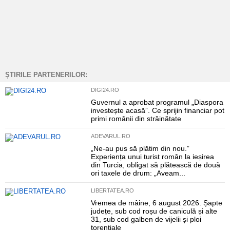
ȘTIRILE PARTENERILOR:
DIGI24.RO
Guvernul a aprobat programul „Diaspora
investește acasă”. Ce sprijin financiar pot
primi românii din străinătate
ADEVARUL.RO
„Ne-au pus să plătim din nou.”
Experiența unui turist român la ieșirea
din Turcia, obligat să plătească de două
ori taxele de drum: „Aveam...
LIBERTATEA.RO
Vremea de mâine, 6 august 2026. Șapte
județe, sub cod roșu de caniculă și alte
31, sub cod galben de vijelii și ploi
torențiale