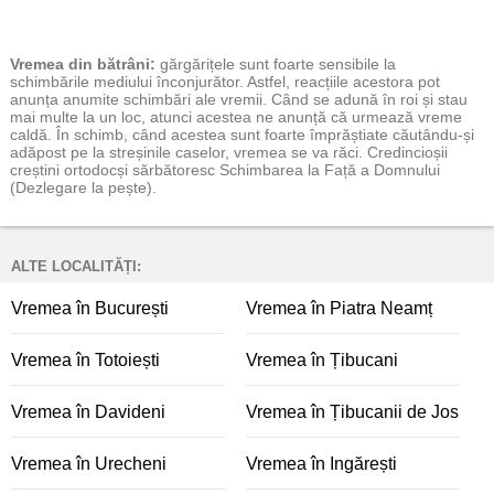
Vremea
din bătrâni:
gărgărițele sunt foarte sensibile la
schimbările mediului înconjurător. Astfel, reacțiile acestora pot
anunța anumite schimbări ale vremii. Când se adună în roi și stau
mai multe la un loc, atunci acestea ne anunță că urmează vreme
caldă. În schimb, când acestea sunt foarte împrăștiate căutându-și
adăpost pe la streșinile caselor, vremea se va răci. Credincioșii
creștini ortodocși sărbătoresc Schimbarea la Față a Domnului
(Dezlegare la pește).
ALTE LOCALITĂȚI:
Vremea în București
Vremea în Piatra Neamț
Vremea în Totoiești
Vremea în Țibucani
Vremea în Davideni
Vremea în Țibucanii de Jos
Vremea în Urecheni
Vremea în Ingărești