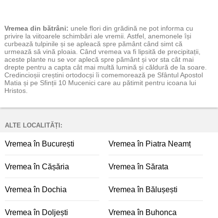
Vremea
din bătrâni:
unele flori din grădină ne pot informa cu
privire la viitoarele schimbări ale vremii. Astfel, anemonele își
curbează tulpinile și se apleacă spre pământ când simt că
urmează să vină ploaia. Când vremea va fi lipsită de precipitații,
aceste plante nu se vor aplecă spre pământ și vor sta cât mai
drepte pentru a capta cât mai multă lumină și căldură de la soare.
Credincioșii creștini ortodocși îi comemorează pe Sfântul Apostol
Matia și pe Sfinții 10 Mucenici care au pătimit pentru icoana lui
Hristos.
ALTE LOCALITĂȚI:
Vremea în București
Vremea în Piatra Neamț
Vremea în Cășăria
Vremea în Sărata
Vremea în Dochia
Vremea în Bălușești
Vremea în Doljești
Vremea în Buhonca