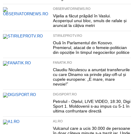
OBSERVATORNEWS.RO
Vijelia a făcut prăpăd în Vaslui.
Acoperișul unui bloc, smuls de rafale și
aruncat la câțiva metri
STIRILEPROTV.RO
Ouă în Parlamentul din Kosovo.
Premierul, atacat de o femeie-politician
din opoziție în timpul negocierilor politice
FANATIK.RO
Claudiu Niculescu a anunțat transferurile
cu care Dinamo va prinde play-off-ul și
cupele europene: „E mare, mare
nevoie!”
DIGISPORT.RO
Petrolul - Oțelul, LIVE VIDEO, 18:30, Digi
Sport 1. Moldovenii s-au impus cu 5-1 în
ultima confruntare directă
A1.RO
Vulcanul care a ucis 30.000 de persoane
în doar câteva minute s-a trezit iar. Unde