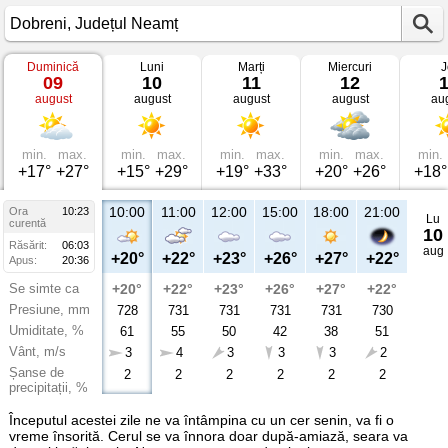
Duminică
Luni
Marți
Miercuri
J
Vremea
09
10
11
12
în
august
august
august
august
au
Dobreni
Județul
Neamț
min.
max.
min.
max.
min.
max.
min.
max.
min.
+17°
+27°
+15°
+29°
+19°
+33°
+20°
+26°
+18°
10:00
11:00
12:00
15:00
18:00
21:00
Ora
10:23
Lu
curentă
10
Răsărit:
06:03
aug
+20°
+22°
+23°
+26°
+27°
+22°
Apus:
20:36
Se simte ca
+20°
+22°
+23°
+26°
+27°
+22°
Presiune, mm
728
731
731
731
731
730
Umiditate, %
61
55
50
42
38
51
Vânt, m/s
3
4
3
3
3
2
Șanse de
2
2
2
2
2
2
precipitații, %
Începutul acestei zile ne va întâmpina cu un cer senin, va fi o
vreme însorită. Cerul se va înnora doar după-amiază, seara va