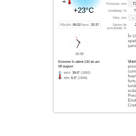
7
Presiune, mm
+23°C
7
Umiditate, %
Vânt, m/s
Răsărit:
06:02
Apus:
20:37
Șanse de
precipitații, %
În U
spat
șans
10:33
Vre
Extreme în ultimii 130 de ani
priv
08 august:
cum 
:
39.0°
(1892)
MAX
foar
:
6.0°
(1906)
MIN
furt
lună
scăz
Preo
Emil
Cret