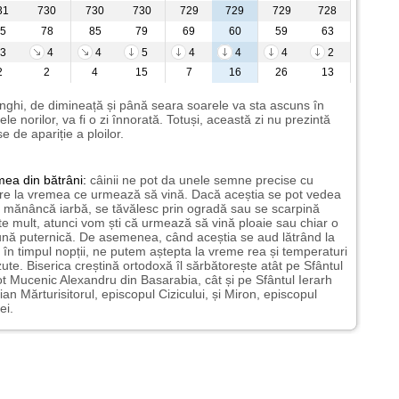
31
730
730
730
729
729
729
728
5
78
85
79
69
60
59
63
3
4
4
5
4
4
4
2
2
2
4
15
7
16
26
13
nghi, de dimineață și până seara soarele va sta ascuns în
ele norilor, va fi o zi înnorată. Totuși, această zi nu prezintă
e de apariție a ploilor.
mea
din bătrâni:
câinii ne pot da unele semne precise cu
ire la vremea ce urmează să vină. Dacă aceștia se pot vedea
mănâncă iarbă, se tăvălesc prin ogradă sau se scarpină
te mult, atunci vom ști că urmează să vină ploaie sau chiar o
ună puternică. De asemenea, când aceștia se aud lătrând la
 în timpul nopții, ne putem aștepta la vreme rea și temperaturi
ute. Biserica creștină ortodoxă îl sărbătorește atât pe Sfântul
t Mucenic Alexandru din Basarabia, cât și pe Sfântul Ierarh
ian Mărturisitorul, episcopul Cizicului, și Miron, episcopul
ei.