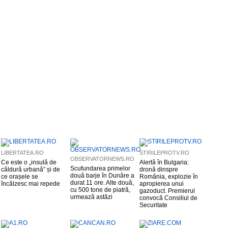
LIBERTATEA.RO
STIRILEPROTV.RO
OBSERVATORNEWS.RO
Ce este o „insulă de
Alertă în Bulgaria:
Scufundarea primelor
căldură urbană” și de
dronă dinspre
două barje în Dunăre a
ce orașele se
România, explozie în
durat 11 ore. Alte două,
încălzesc mai repede
apropierea unui
cu 500 tone de piatră,
gazoduct. Premierul
urmează astăzi
convocă Consiliul de
Securitate