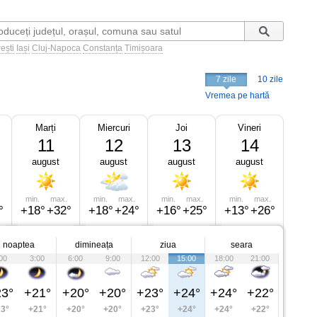
ești
Iași
Cluj-Napoca
Constanța
Timișoara
7 zile
10 zile
Vremea pe hartă
Marți
Miercuri
Joi
Vineri
11
12
13
14
august
august
august
august
min.
max.
min.
max.
min.
max.
min.
max.
°
+18°
+32°
+18°
+24°
+16°
+25°
+13°
+26°
noaptea
dimineața
ziua
seara
00
3:00
6:00
9:00
12:00
15:00
18:00
21:00
3°
+21°
+20°
+20°
+23°
+24°
+24°
+22°
3°
+21°
+20°
+20°
+23°
+24°
+24°
+22°