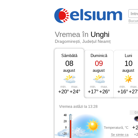
Bucur
Vremea în
Unghi
Dragomirești, Județul Neamț
Sâmbătă
Duminică
Luni
08
09
10
august
august
august
min.
max.
min.
max.
min.
max.
+20°
+24°
+17°
+26°
+16°
+27
Vremea astăzi la 13:28
0:
+2
Temperatură, °C
+2
Se simte ca