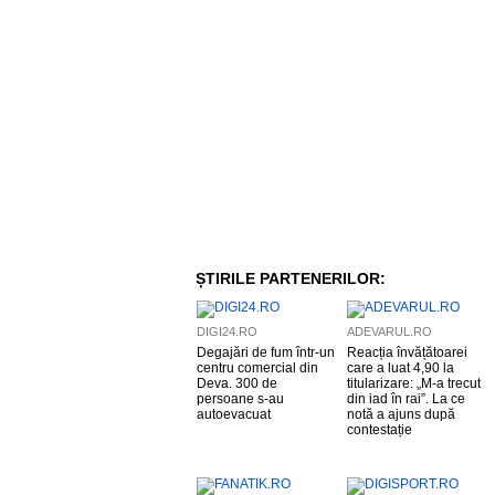
ȘTIRILE PARTENERILOR:
DIGI24.RO
ADEVARUL.RO
Degajări de fum într-un
Reacția învățătoarei
centru comercial din
care a luat 4,90 la
Deva. 300 de
titularizare: „M-a trecut
persoane s-au
din iad în rai”. La ce
autoevacuat
notă a ajuns după
contestație