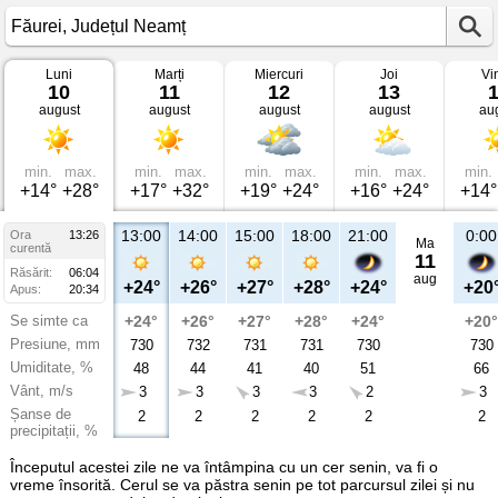
Luni
Marți
Miercuri
Joi
Vi
Vremea
10
11
12
13
în
august
august
august
august
au
Făurei
Județul
Neamț
min.
max.
min.
max.
min.
max.
min.
max.
min.
+14°
+28°
+17°
+32°
+19°
+24°
+16°
+24°
+14°
13:00
14:00
15:00
18:00
21:00
0:00
Ora
13:26
Ma
curentă
11
Răsărit:
06:04
aug
+24°
+26°
+27°
+28°
+24°
+20
Apus:
20:34
Se simte ca
+24°
+26°
+27°
+28°
+24°
+20°
Presiune, mm
730
732
731
731
730
730
Umiditate, %
48
44
41
40
51
66
Vânt, m/s
3
3
3
3
2
3
Șanse de
2
2
2
2
2
2
precipitații, %
Începutul acestei zile ne va întâmpina cu un cer senin, va fi o
vreme însorită. Cerul se va păstra senin pe tot parcursul zilei și nu