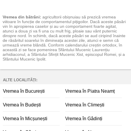
Vremea
din bătrâni:
agricultorii obișnuiau să prezică vremea
viitoare în funcție de comportamentul pițigoilor. Dacă aceste păsări
vin în apropierea caselor și au un comportament foarte agitat,
atunci a doua zi va fi una cu mult frig, ploaie sau vânt puternic
dinspre nord. În schimb, dacă aceste păsări se aud ciripind înainte
de răsăritul soarelui în dimineața acestei zile, atunci e semn că
urmează vreme blândă. Conform calendarului creștin ortodox, în
această zi se face pomenirea Sfântului Mucenic Laurențiu
arhidiaconul, a Sfântului Sfințit Mucenic Xist, episcopul Romei, și a
Sfântului Mucenic Ipolit.
ALTE LOCALITĂȚI:
Vremea în București
Vremea în Piatra Neamț
Vremea în Budești
Vremea în Climești
Vremea în Micșunești
Vremea în Gâdinți