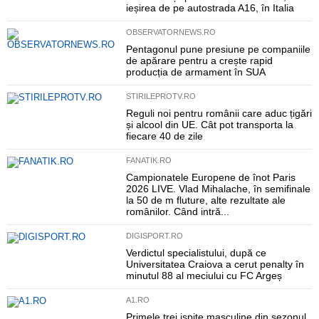
ieșirea de pe autostrada A16, în Italia
OBSERVATORNEWS.RO
Pentagonul pune presiune pe companiile
de apărare pentru a crește rapid
producția de armament în SUA
STIRILEPROTV.RO
Reguli noi pentru românii care aduc țigări
și alcool din UE. Cât pot transporta la
fiecare 40 de zile
FANATIK.RO
Campionatele Europene de înot Paris
2026 LIVE. Vlad Mihalache, în semifinale
la 50 de m fluture, alte rezultate ale
românilor. Când intră...
DIGISPORT.RO
Verdictul specialistului, după ce
Universitatea Craiova a cerut penalty în
minutul 88 al meciului cu FC Argeș
A1.RO
Primele trei ispite masculine din sezonul