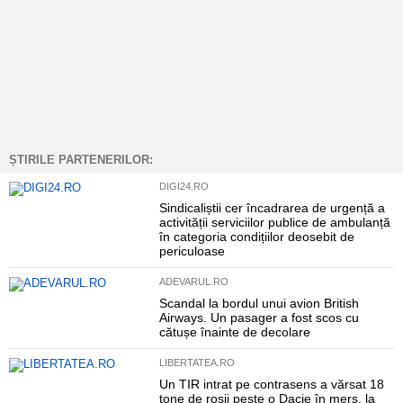
ȘTIRILE PARTENERILOR:
DIGI24.RO
Sindicaliștii cer încadrarea de urgență a
activității serviciilor publice de ambulanță
în categoria condițiilor deosebit de
periculoase
ADEVARUL.RO
Scandal la bordul unui avion British
Airways. Un pasager a fost scos cu
cătușe înainte de decolare
LIBERTATEA.RO
Un TIR intrat pe contrasens a vărsat 18
tone de roșii peste o Dacie în mers, la