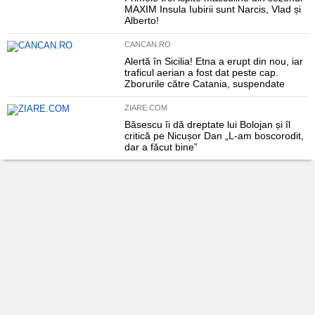
MAXIM Insula Iubirii sunt Narcis, Vlad și
Alberto!
CANCAN.RO
Alertă în Sicilia! Etna a erupt din nou, iar
traficul aerian a fost dat peste cap.
Zborurile către Catania, suspendate
ZIARE.COM
Băsescu îi dă dreptate lui Bolojan și îl
critică pe Nicușor Dan „L-am boscorodit,
dar a făcut bine”