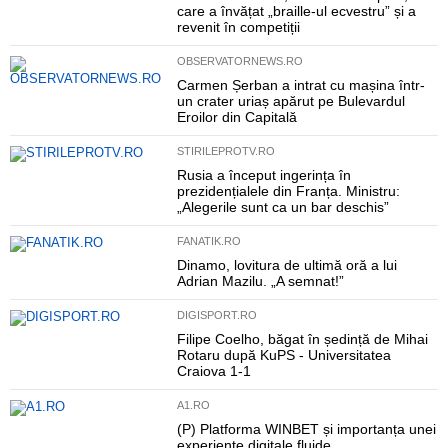
care a învățat „braille-ul ecvestru” și a
revenit în competiții
OBSERVATORNEWS.RO
Carmen Șerban a intrat cu mașina într-
un crater uriaș apărut pe Bulevardul
Eroilor din Capitală
STIRILEPROTV.RO
Rusia a început ingerința în
prezidențialele din Franța. Ministru:
„Alegerile sunt ca un bar deschis”
FANATIK.RO
Dinamo, lovitura de ultimă oră a lui
Adrian Mazilu. „A semnat!”
DIGISPORT.RO
Filipe Coelho, băgat în ședință de Mihai
Rotaru după KuPS - Universitatea
Craiova 1-1
A1.RO
(P) Platforma WINBET și importanța unei
experiențe digitale fluide