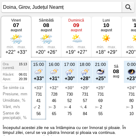
Vineri
Sâmbătă
Duminică
Luni
Ma
Vremea
07
08
09
10
în
august
august
august
august
au
Doina
Girov,
Județul
Neamț
min.
max.
min.
max.
min.
max.
min.
max.
min.
+22°
+33°
+20°
+26°
+19°
+27°
+18°
+29°
+20°
15:00
16:00
17:00
18:00
21:00
0:00
Ora
15:13
Sâ
curentă
08
Răsărit:
06:01
aug
+33°
+31°
+30°
+28°
+25°
+23
Apus:
20:39
Se simte ca
+33°
+32°
+30°
+29°
+25°
+24°
Presiune, mm
731
728
730
731
731
731
Umiditate, %
41
46
52
57
69
80
Vânt, m/s
2
3
4
4
2
3
Șanse de
56
65
75
84
55
10
precipitații, %
Începutul acestei zile ne va întâmpina cu cer înnorat și ploaie. În
timpul zilei, cerul se va păstra înnorat și ploaia va continua.