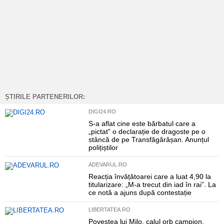
ȘTIRILE PARTENERILOR:
DIGI24.RO
S-a aflat cine este bărbatul care a
„pictat” o declarație de dragoste pe o
stâncă de pe Transfăgărășan. Anunțul
polițiștilor
ADEVARUL.RO
Reacția învățătoarei care a luat 4,90 la
titularizare: „M-a trecut din iad în rai”. La
ce notă a ajuns după contestație
LIBERTATEA.RO
Povestea lui Milo, calul orb campion,