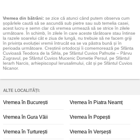
Vremea
din bătrâni:
se zice că atunci când putem observa cum
șopârlele caută să se ascundă sub pietre sau sub temelia casei,
acest lucru e semn clar că vremea urmează să se strice în zilele
următoare. În schimb, în zilele în care aceste târâtoare stau întinse
la razele soarelui cât e ziua de lungă, nu trebuie să ne facem griji
în privința evoluției vremii întrucât ea se va păstra bună și în
perioada următoare. Creștinii ortodocși îi comemorează pe Sfânta
Cuvioasă Teodora de la Sihla, pe Sfântul Cuvios Pafnutie – Pârvu
Zugravul, pe Sfântul Cuvios Mucenic Dometie Persul, pe Sfântul
Ierarh Narcis, arhiepiscopul Ierusalimului, cât și pe Sfântul Cuvios
Nicanor.
ALTE LOCALITĂȚI:
Vremea în București
Vremea în Piatra Neamț
Vremea în Gura Văii
Vremea în Popești
Vremea în Turturești
Vremea în Verșești