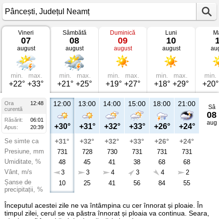
Vineri
Sâmbătă
Duminică
Luni
Ma
Vremea
07
08
09
10
în
august
august
august
august
au
Pâncești
Județul
Neamț
min.
max.
min.
max.
min.
max.
min.
max.
min.
+22°
+33°
+21°
+25°
+19°
+27°
+18°
+29°
+20°
12:00
13:00
14:00
15:00
18:00
21:00
Ora
12:48
Sâ
curentă
08
Răsărit:
06:01
aug
+30°
+31°
+32°
+33°
+26°
+24°
Apus:
20:39
Se simte ca
+31°
+32°
+32°
+33°
+26°
+24°
Presiune, mm
731
728
730
731
731
731
Umiditate, %
48
45
41
38
68
68
Vânt, m/s
3
3
4
3
4
2
Șanse de
10
25
41
56
84
55
precipitații, %
Începutul acestei zile ne va întâmpina cu cer înnorat și ploaie. În
timpul zilei, cerul se va păstra înnorat și ploaia va continua. Seara,