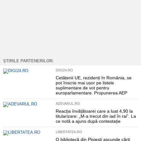
ȘTIRILE PARTENERILOR:
DIGI24.RO
Cetățenii UE, rezidenți în România, se
pot înscrie mai ușor pe listele
suplimentare de vot pentru
europarlamentare. Propunerea AEP
ADEVARUL.RO
Reacția învățătoarei care a luat 4,90 la
titularizare: „M-a trecut din iad în rai”. La
ce notă a ajuns după contestație
LIBERTATEA.RO
O bibliotecă din Ploiești ascunde cărți