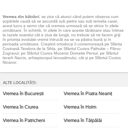
Vremea
din bătrâni:
se zice că atunci când putem observa cum
șopârlele caută să se ascundă sub pietre sau sub temelia casei,
acest lucru e semn clar că vremea urmează să se strice în zilele
următoare. În schimb, în zilele în care aceste târâtoare stau întinse
la razele soarelui cât e ziua de lungă, nu trebuie să ne facem griji
în privința evoluției vremii întrucât ea se va păstra bună și în
perioada următoare. Creștinii ortodocși îi comemorează pe Sfânta
Cuvioasă Teodora de la Sihla, pe Sfântul Cuvios Pafnutie – Pârvu
Zugravul, pe Sfântul Cuvios Mucenic Dometie Persul, pe Sfântul
Ierarh Narcis, arhiepiscopul Ierusalimului, cât și pe Sfântul Cuvios
Nicanor.
ALTE LOCALITĂȚI:
Vremea în București
Vremea în Piatra Neamț
Vremea în Ciurea
Vremea în Holm
Vremea în Patricheni
Vremea în Tălpălăi