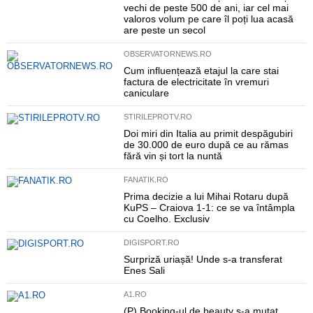
vechi de peste 500 de ani, iar cel mai
valoros volum pe care îl poți lua acasă
are peste un secol
OBSERVATORNEWS.RO
Cum influențează etajul la care stai
factura de electricitate în vremuri
caniculare
STIRILEPROTV.RO
Doi miri din Italia au primit despăgubiri
de 30.000 de euro după ce au rămas
fără vin și tort la nuntă
FANATIK.RO
Prima decizie a lui Mihai Rotaru după
KuPS – Craiova 1-1: ce se va întâmpla
cu Coelho. Exclusiv
DIGISPORT.RO
Surpriză uriașă! Unde s-a transferat
Enes Sali
A1.RO
(P) Booking-ul de beauty s-a mutat