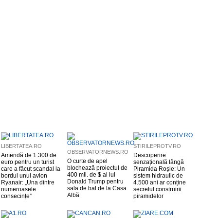
LIBERTATEA.RO
STIRILEPROTV.RO
OBSERVATORNEWS.RO
Amendă de 1.300 de
Descoperire
O curte de apel
euro pentru un turist
senzațională lângă
blochează proiectul de
care a făcut scandal la
Piramida Roșie: Un
400 mil. de $ al lui
bordul unui avion
sistem hidraulic de
Donald Trump pentru
Ryanair: „Una dintre
4.500 ani ar conține
sala de bal de la Casa
numeroasele
secretul construirii
Albă
consecințe”
piramidelor