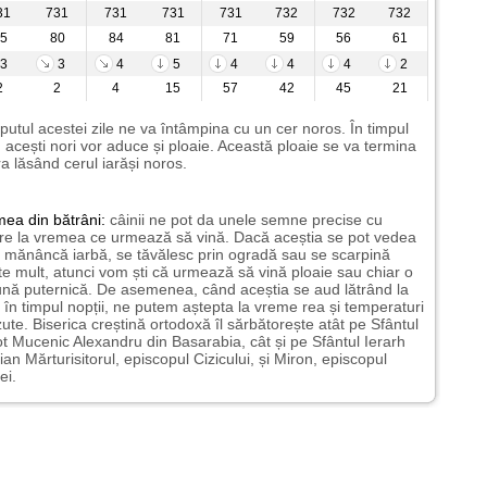
31
731
731
731
731
732
732
732
5
80
84
81
71
59
56
61
3
3
4
5
4
4
4
2
2
2
4
15
57
42
45
21
putul acestei zile ne va întâmpina cu un cer noros. În timpul
i, acești nori vor aduce și ploaie. Această ploaie se va termina
a lăsând cerul iarăși noros.
mea
din bătrâni:
câinii ne pot da unele semne precise cu
ire la vremea ce urmează să vină. Dacă aceștia se pot vedea
mănâncă iarbă, se tăvălesc prin ogradă sau se scarpină
te mult, atunci vom ști că urmează să vină ploaie sau chiar o
ună puternică. De asemenea, când aceștia se aud lătrând la
 în timpul nopții, ne putem aștepta la vreme rea și temperaturi
ute. Biserica creștină ortodoxă îl sărbătorește atât pe Sfântul
t Mucenic Alexandru din Basarabia, cât și pe Sfântul Ierarh
ian Mărturisitorul, episcopul Cizicului, și Miron, episcopul
ei.