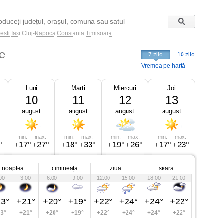
ești
Iași
Cluj-Napoca
Constanța
Timișoara
e
7 zile
10 zile
Vremea pe hartă
Luni
Marți
Miercuri
Joi
10
11
12
13
august
august
august
august
min.
max.
min.
max.
min.
max.
min.
max.
°
+17°
+27°
+18°
+33°
+19°
+26°
+17°
+23°
noaptea
dimineața
ziua
seara
00
3:00
6:00
9:00
12:00
15:00
18:00
21:00
3°
+21°
+20°
+19°
+22°
+24°
+24°
+22°
3°
+21°
+20°
+19°
+22°
+24°
+24°
+22°