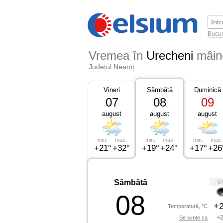
Bucur
Vremea în
Urecheni
mâin
Județul Neamț
Vineri
Sâmbătă
Duminică
07
08
09
august
august
august
min.
max.
min.
max.
min.
max.
+21°
+32°
+19°
+24°
+17°
+26
Sâmbătă
0:
08
+2
Temperatură, °C
+2
Se simte ca