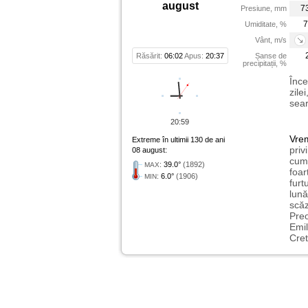
august
7
Presiune, mm
7
Umiditate, %
Vânt, m/s
Răsărit:
06:02
Apus:
20:37
Șanse de
precipitații, %
Înce
zile
sear
20:59
Vre
Extreme în ultimii 130 de ani
priv
08 august:
cum 
:
39.0°
(1892)
MAX
foar
:
6.0°
(1906)
MIN
furt
lună
scăz
Preo
Emil
Cret