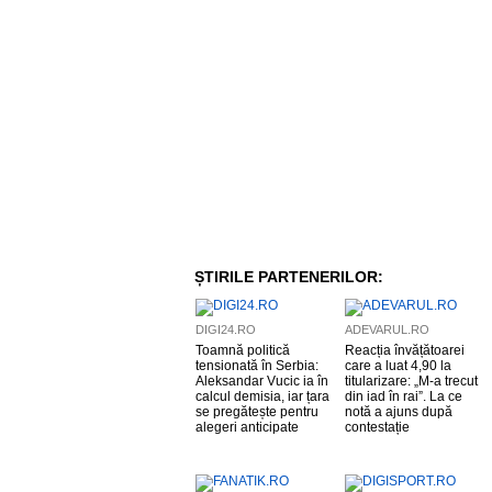
ȘTIRILE PARTENERILOR:
DIGI24.RO
ADEVARUL.RO
Toamnă politică
Reacția învățătoarei
tensionată în Serbia:
care a luat 4,90 la
Aleksandar Vucic ia în
titularizare: „M-a trecut
calcul demisia, iar țara
din iad în rai”. La ce
se pregătește pentru
notă a ajuns după
alegeri anticipate
contestație