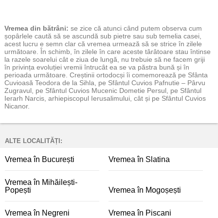
Vremea
din bătrâni:
se zice că atunci când putem observa cum
șopârlele caută să se ascundă sub pietre sau sub temelia casei,
acest lucru e semn clar că vremea urmează să se strice în zilele
următoare. În schimb, în zilele în care aceste târâtoare stau întinse
la razele soarelui cât e ziua de lungă, nu trebuie să ne facem griji
în privința evoluției vremii întrucât ea se va păstra bună și în
perioada următoare. Creștinii ortodocși îi comemorează pe Sfânta
Cuvioasă Teodora de la Sihla, pe Sfântul Cuvios Pafnutie – Pârvu
Zugravul, pe Sfântul Cuvios Mucenic Dometie Persul, pe Sfântul
Ierarh Narcis, arhiepiscopul Ierusalimului, cât și pe Sfântul Cuvios
Nicanor.
ALTE LOCALITĂȚI:
Vremea în București
Vremea în Slatina
Vremea în Mihăilești-
Popești
Vremea în Mogoșești
Vremea în Negreni
Vremea în Piscani