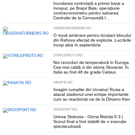
Inundarea controlată a primei barje a
început, pe Brațul Bala: operațiune
contracronometru pentru salvarea
Centralei de la Cernavodă I...
OBSERVATORNEWS.RO
O nouă amânare pentru locatarii blocului
din Rahova afectat de explozie. Lucrările
încep abia în septembrie
STIRILEPROTV.RO
Noi recorduri de temperatură în Europa.
Cea mai caldă zi din istoria Slovaciei. În
Italia au fost 48 de grade Celsius
FANATIK.RO
Imagini cumplite din Ucraina! Rusia a
atacat stadionul unei echipe importante:
cum au reacționat cei de la Dinamo Kiev
DIGISPORT.RO
Unirea Slobozia - Gloria Bistrița 0-3 |
Scorul final a fost stabilit de o execuție
spectaculoasă