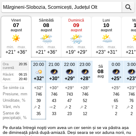
Vineri
Sâmbătă
Duminică
Luni
Ma
Vremea
07
08
09
10
în
august
august
august
august
au
Mărgineni-
Slobozia
Scornicești,
Județul
Olt
min.
max.
min.
max.
min.
max.
min.
max.
min.
+21°
+36°
+21°
+36°
+19°
+29°
+23°
+31°
+21°
20:00
21:00
22:00
23:00
0:00
3:00
Ora
20:35
Sâ
curentă
08
Răsărit:
06:15
aug
+32°
+30°
+29°
+28°
+25°
+23
Apus:
20:40
Se simte ca
+32°
+30°
+29°
+28°
+25°
+23°
Presiune, mm
746
746
743
746
746
746
Umiditate, %
39
43
47
52
65
76
Vânt, m/s
2
2
2
2
2
2
Șanse de
35
33
23
12
2
2
precipitații, %
Pe durata întregii nopți vom avea un cer senin și se va păstra așa
de dimineață până după-amiază. Deși seara se vor aduna norii, nu