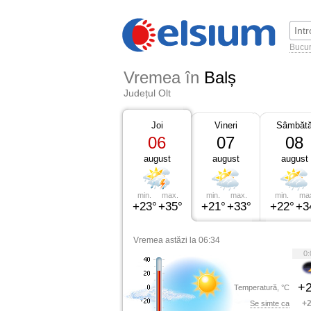
Bucur
Vremea în
Balș
Județul Olt
Joi
Vineri
Sâmbăt
06
07
08
august
august
august
min.
max.
min.
max.
min.
ma
+23°
+35°
+21°
+33°
+22°
+3
Vremea astăzi la 06:34
0:
+2
Temperatură, °C
+2
Se simte ca