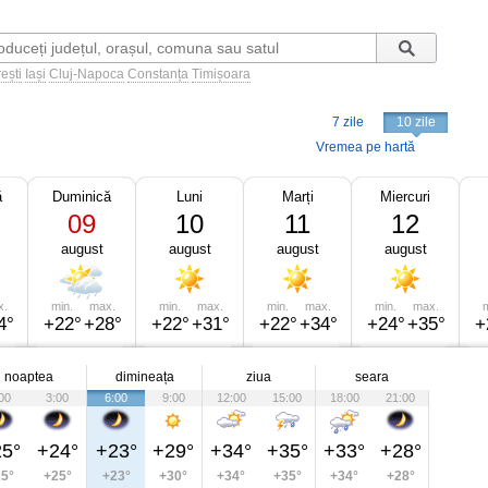
ești
Iași
Cluj-Napoca
Constanța
Timișoara
7 zile
10 zile
Vremea pe hartă
ă
Duminică
Luni
Marți
Miercuri
09
10
11
12
august
august
august
august
x.
min.
max.
min.
max.
min.
max.
min.
max.
m
4°
+22°
+28°
+22°
+31°
+22°
+34°
+24°
+35°
+
noaptea
dimineața
ziua
seara
00
3:00
6:00
9:00
12:00
15:00
18:00
21:00
5°
+24°
+23°
+29°
+34°
+35°
+33°
+28°
5°
+25°
+23°
+30°
+34°
+35°
+34°
+28°