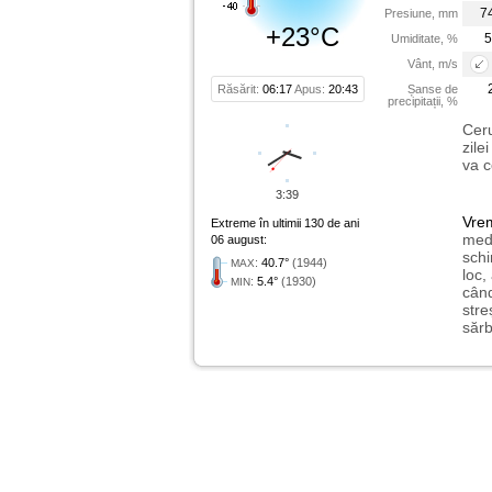
7
Presiune, mm
+23°C
5
Umiditate, %
Vânt, m/s
Răsărit:
06:17
Apus:
20:43
Șanse de
precipitații, %
Ceru
zile
va c
3:39
Vre
Extreme în ultimii 130 de ani
medi
06 august:
schi
:
40.7°
(1944)
MAX
loc,
:
5.4°
(1930)
MIN
când
stre
sărb