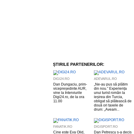
ȘTIRILE PARTENERILOR:
DIGI24.RO
ADEVARUL.RO
Dan Dungaciu, prim-
„Ne-au pus să plătim
vicepreședinte AUR,
din nou.” Experiența
vine la Interviurile
unui turist român la
Digi24.ro, de la ora
ieșirea din Turcia,
11.00
obligat să plătească de
două ori taxele de
drum: „Aveam...
FANATIK.RO
DIGISPORT.RO
Cine este Eva Olid,
Dan Petrescu s-a decis