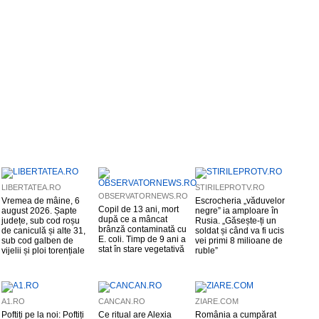
LIBERTATEA.RO
STIRILEPROTV.RO
OBSERVATORNEWS.RO
Vremea de mâine, 6
Escrocheria „văduvelor
Copil de 13 ani, mort
august 2026. Șapte
negre” ia amploare în
după ce a mâncat
județe, sub cod roșu
Rusia. „Găsește-ți un
brânză contaminată cu
de caniculă și alte 31,
soldat și când va fi ucis
E. coli. Timp de 9 ani a
sub cod galben de
vei primi 8 milioane de
stat în stare vegetativă
vijelii și ploi torențiale
ruble”
A1.RO
CANCAN.RO
ZIARE.COM
Poftiți pe la noi: Poftiți
Ce ritual are Alexia
România a cumpărat