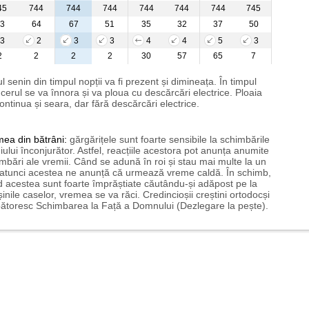
45
744
744
744
744
744
744
745
3
64
67
51
35
32
37
50
3
2
3
3
4
4
5
3
2
2
2
2
30
57
65
7
l senin din timpul nopții va fi prezent și dimineața. În timpul
i cerul se va înnora și va ploua cu descărcări electrice. Ploaia
ontinua și seara, dar fără descărcări electrice.
mea
din bătrâni:
gărgărițele sunt foarte sensibile la schimbările
ului înconjurător. Astfel, reacțiile acestora pot anunța anumite
mbări ale vremii. Când se adună în roi și stau mai multe la un
 atunci acestea ne anunță că urmează vreme caldă. În schimb,
 acestea sunt foarte împrăștiate căutându-și adăpost pe la
șinile caselor, vremea se va răci. Credincioșii creștini ortodocși
ătoresc Schimbarea la Față a Domnului (Dezlegare la pește).