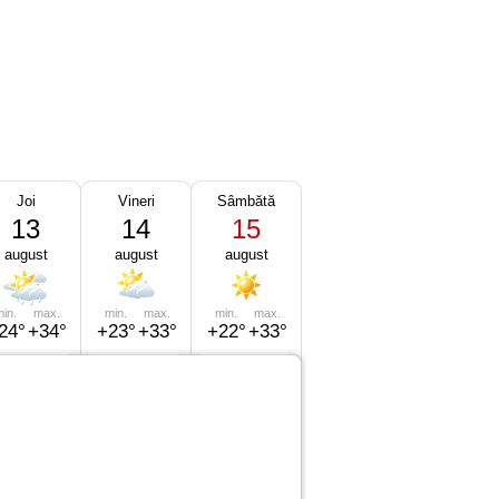
Joi
Vineri
Sâmbătă
13
14
15
august
august
august
in.
max.
min.
max.
min.
max.
24°
+34°
+23°
+33°
+22°
+33°