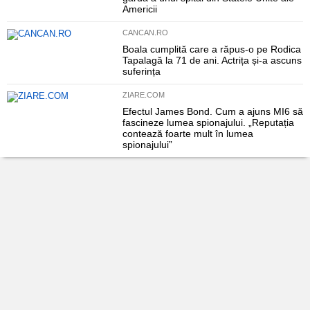
Americii
CANCAN.RO
Boala cumplită care a răpus-o pe Rodica
Tapalagă la 71 de ani. Actrița și-a ascuns
suferința
ZIARE.COM
Efectul James Bond. Cum a ajuns MI6 să
fascineze lumea spionajului. „Reputația
contează foarte mult în lumea
spionajului”