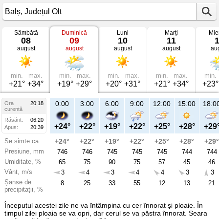
Sâmbătă
Duminică
Luni
Marți
Mie
Vremea
08
09
10
11
în
august
august
august
august
au
Balș
mâine
Județul
Olt
min.
max.
min.
max.
min.
max.
min.
max.
min.
+21°
+34°
+19°
+29°
+20°
+31°
+21°
+34°
+23°
23:00
0:00
3:00
6:00
9:00
12:00
15:00
18:0
Ora
20:18
Du
curentă
09
Răsărit:
06:20
aug
+25°
+24°
+22°
+19°
+22°
+25°
+28°
+29
Apus:
20:39
Se simte ca
+25°
+24°
+22°
+19°
+22°
+25°
+28°
+29°
Presiune, mm
744
746
746
745
745
745
744
744
Umiditate, %
62
65
75
90
75
57
45
46
Vânt, m/s
2
3
4
3
4
4
3
3
Șanse de
9
8
25
33
55
12
13
21
precipitații, %
Începutul acestei zile ne va întâmpina cu cer înnorat și ploaie. În
timpul zilei ploaia se va opri, dar cerul se va păstra înnorat. Seara