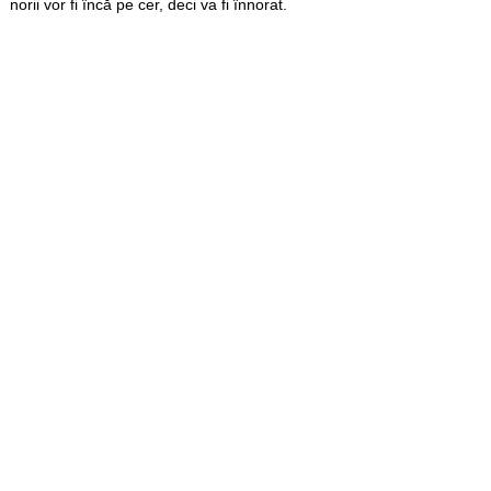
norii vor fi încă pe cer, deci va fi înnorat.