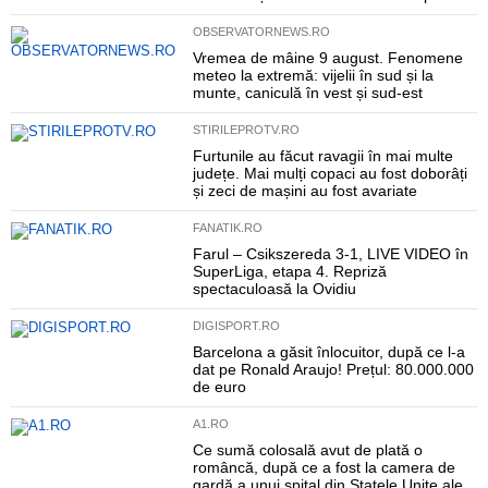
OBSERVATORNEWS.RO
Vremea de mâine 9 august. Fenomene
meteo la extremă: vijelii în sud și la
munte, caniculă în vest și sud-est
STIRILEPROTV.RO
Furtunile au făcut ravagii în mai multe
județe. Mai mulți copaci au fost doborâți
și zeci de mașini au fost avariate
FANATIK.RO
Farul – Csikszereda 3-1, LIVE VIDEO în
SuperLiga, etapa 4. Repriză
spectaculoasă la Ovidiu
DIGISPORT.RO
Barcelona a găsit înlocuitor, după ce l-a
dat pe Ronald Araujo! Prețul: 80.000.000
de euro
A1.RO
Ce sumă colosală avut de plată o
româncă, după ce a fost la camera de
gardă a unui spital din Statele Unite ale