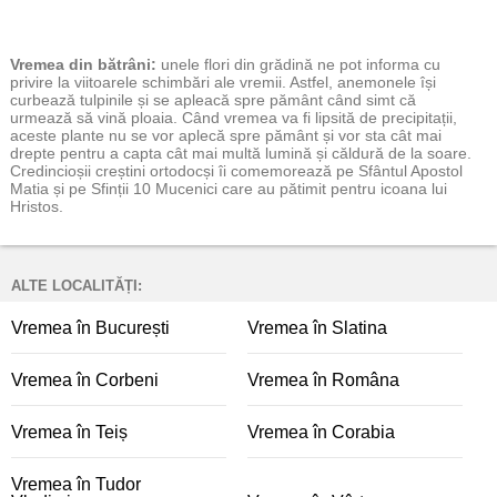
Vremea
din bătrâni:
unele flori din grădină ne pot informa cu
privire la viitoarele schimbări ale vremii. Astfel, anemonele își
curbează tulpinile și se apleacă spre pământ când simt că
urmează să vină ploaia. Când vremea va fi lipsită de precipitații,
aceste plante nu se vor aplecă spre pământ și vor sta cât mai
drepte pentru a capta cât mai multă lumină și căldură de la soare.
Credincioșii creștini ortodocși îi comemorează pe Sfântul Apostol
Matia și pe Sfinții 10 Mucenici care au pătimit pentru icoana lui
Hristos.
ALTE LOCALITĂȚI:
Vremea în București
Vremea în Slatina
Vremea în Corbeni
Vremea în Româna
Vremea în Teiș
Vremea în Corabia
Vremea în Tudor