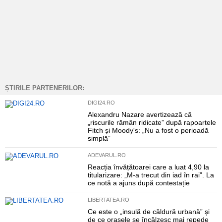
ȘTIRILE PARTENERILOR:
DIGI24.RO
Alexandru Nazare avertizează că
„riscurile rămân ridicate” după rapoartele
Fitch și Moody's: „Nu a fost o perioadă
simplă”
ADEVARUL.RO
Reacția învățătoarei care a luat 4,90 la
titularizare: „M-a trecut din iad în rai”. La
ce notă a ajuns după contestație
LIBERTATEA.RO
Ce este o „insulă de căldură urbană” și
de ce orașele se încălzesc mai repede