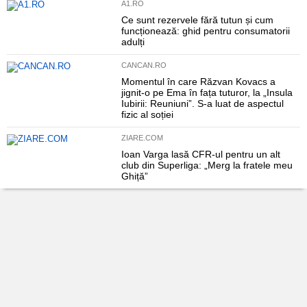
A1.RO
Ce sunt rezervele fără tutun și cum
funcționează: ghid pentru consumatorii
adulți
CANCAN.RO
Momentul în care Răzvan Kovacs a
jignit-o pe Ema în fața tuturor, la „Insula
Iubirii: Reuniuni”. S-a luat de aspectul
fizic al soției
ZIARE.COM
Ioan Varga lasă CFR-ul pentru un alt
club din Superliga: „Merg la fratele meu
Ghiță”