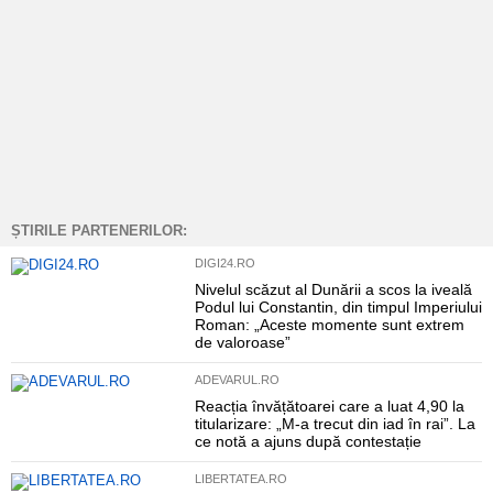
ȘTIRILE PARTENERILOR:
DIGI24.RO
Nivelul scăzut al Dunării a scos la iveală
Podul lui Constantin, din timpul Imperiului
Roman: „Aceste momente sunt extrem
de valoroase”
ADEVARUL.RO
Reacția învățătoarei care a luat 4,90 la
titularizare: „M-a trecut din iad în rai”. La
ce notă a ajuns după contestație
LIBERTATEA.RO