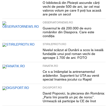
O bibliotecă din Ploiești ascunde cărți
vechi de peste 500 de ani, iar cel mai
valoros volum pe care îl poți lua acasă
are peste un secol
OBSERVATORNEWS.RO
Guvernul le dă 200.000 de euro
românilor din Diaspora. Care este
condiția
STIRILEPROTV.RO
Nivelul scăzut al Dunării a scos la iveală
fundațiile unui pod roman vechi de
aproape 1.700 de ani. FOTO
FANATIK.RO
Ce s-a întâmplat la antrenamentul
arădenilor. Suporterii lui UTA au venit
special înaintea jocului cu Rapid
DIGISPORT.RO
David Popovici, la plecarea din România:
„Paris îmi poartă un pic de noroc”.
Urmează să participe la CE de înot