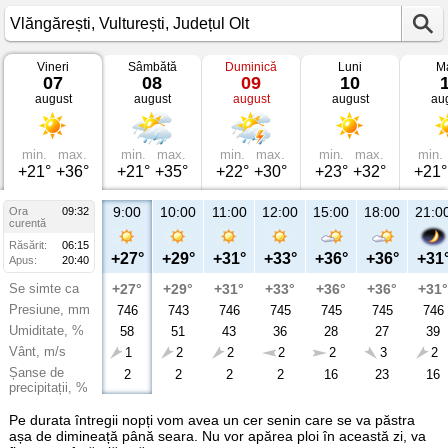
Vineri
Sâmbătă
Duminică
Luni
Ma
Vremea
07
08
09
10
în
august
august
august
august
au
Vlăngărești
Vulturești,
Județul
Olt
min.
max.
min.
max.
min.
max.
min.
max.
min.
+21°
+36°
+21°
+35°
+22°
+30°
+23°
+32°
+21°
9:00
10:00
11:00
12:00
15:00
18:00
21:0
Ora
09:32
curentă
Răsărit:
06:15
+27°
+29°
+31°
+33°
+36°
+36°
+31
Apus:
20:40
Se simte ca
+27°
+29°
+31°
+33°
+36°
+36°
+31°
Presiune, mm
746
743
746
745
745
745
746
Umiditate, %
58
51
43
36
28
27
39
Vânt, m/s
1
2
2
2
2
3
2
Șanse de
2
2
2
2
16
23
16
precipitații, %
Pe durata întregii nopți vom avea un cer senin care se va păstra
așa de dimineață până seara. Nu vor apărea ploi în această zi, va