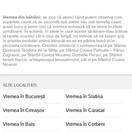
Vremea
din bătrâni:
se zice că atunci când putem observa cum
șopârlele caută să se ascundă sub pietre sau sub temelia casei,
acest lucru e semn clar că vremea urmează să se strice în zilele
următoare. În schimb, în zilele în care aceste târâtoare stau întinse
la razele soarelui cât e ziua de lungă, nu trebuie să ne facem griji
în privința evoluției vremii întrucât ea se va păstra bună și în
perioada următoare. Creștinii ortodocși îi comemorează pe Sfânta
Cuvioasă Teodora de la Sihla, pe Sfântul Cuvios Pafnutie – Pârvu
Zugravul, pe Sfântul Cuvios Mucenic Dometie Persul, pe Sfântul
Ierarh Narcis, arhiepiscopul Ierusalimului, cât și pe Sfântul Cuvios
Nicanor.
ALTE LOCALITĂȚI:
Vremea în București
Vremea în Slatina
Vremea în Cireașov
Vremea în Caracal
Vremea în Balș
Vremea în Corbeni