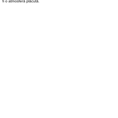
fi o atmosferă plăcută.