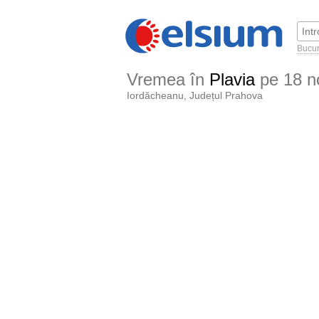
Bucur
Vremea în
Plavia
pe 18 n
Iordăcheanu, Județul Prahova