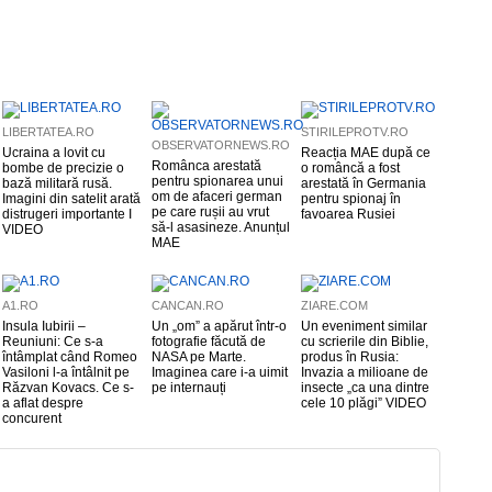
LIBERTATEA.RO
STIRILEPROTV.RO
OBSERVATORNEWS.RO
Ucraina a lovit cu
Reacția MAE după ce
Românca arestată
bombe de precizie o
o româncă a fost
pentru spionarea unui
bază militară rusă.
arestată în Germania
om de afaceri german
Imagini din satelit arată
pentru spionaj în
pe care rușii au vrut
distrugeri importante I
favoarea Rusiei
să-l asasineze. Anunțul
VIDEO
MAE
A1.RO
CANCAN.RO
ZIARE.COM
Insula Iubirii –
Un „om” a apărut într-o
Un eveniment similar
Reuniuni: Ce s-a
fotografie făcută de
cu scrierile din Biblie,
întâmplat când Romeo
NASA pe Marte.
produs în Rusia:
Vasiloni l-a întâlnit pe
Imaginea care i-a uimit
Invazia a milioane de
Răzvan Kovacs. Ce s-
pe internauți
insecte „ca una dintre
a aflat despre
cele 10 plăgi” VIDEO
concurent