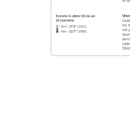
în t
Vre
Extreme în ultimii 130 de ani
ceaț
18 noiembrie:
ne m
:
27.0°
(1912)
MAX
cel 
:
-13.7°
(1989)
MIN
atun
iarn
cale
Sfin