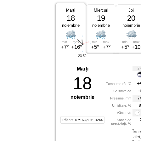
Marți
Miercuri
Joi
18
19
20
noiembrie
noiembrie
noiembrie
min.
max.
min.
max.
min.
max.
+7°
+16°
+5°
+7°
+5°
+10
23:52
Marți
2:
18
+
Temperatură, °C
+
Se simte ca
noiembrie
7
Presiune, mm
8
Umiditate, %
Vânt, m/s
Răsărit:
07:16
Apus:
16:44
Șanse de
precipitații, %
Înce
zile