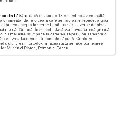
impul serii.
mea
din bătrâni:
dacă în ziua de 18 noiembrie avem multă
ă dimineața, dar e o ceață care se împrăștie repede, atunci
ai putem aștepta la vreme bună, nu vor fi averse de ploaie
puțin o săptămână. În schimb, dacă vom avea brumă groasă,
ci nu mai este mult până la căderea zăpezii, ne așteaptă o
ă care va aduce multe troiene de zăpadă. Conform
ndarului creștin ortodox, în această zi se face pomenirea
ților Mucenici Platon, Roman și Zaheu.