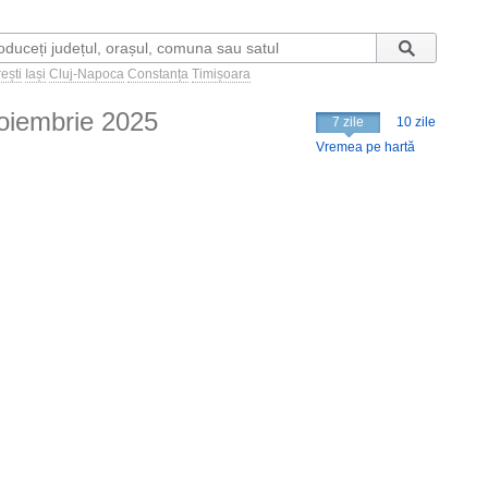
ești
Iași
Cluj-Napoca
Constanța
Timișoara
oiembrie 2025
7 zile
10 zile
Vremea pe hartă