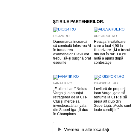
ȘTIRILE PARTENERILOR:
DIGI24.RO
ADEVARUL.RO
Danemarca încearcă
Reacția învățătoarei
să combată folosirea AI
care a luat 4,90 la
în fraudarea
titularizare: „M-a trecut
examenelor. Elevii vor
din iad în rai”. La ce
trebui să-și susțină oral
notă a ajuns după
eseurile
contestație
FANATIK.RO
DIGISPORT.RO
„E ultimul an!” Neluțu
Lovitură de proporții:
Varga și-a anunțat
Ioan Varga, gata să
retragerea de la CFR
renunțe la CFR și să
Cluj și merge să
preia alt club din
investească la rivala
SuperLigă: „Acolo sunt
din SuperLiga: „Îi duc
toate condițiile”
în Champions...
Vremea în alte localități