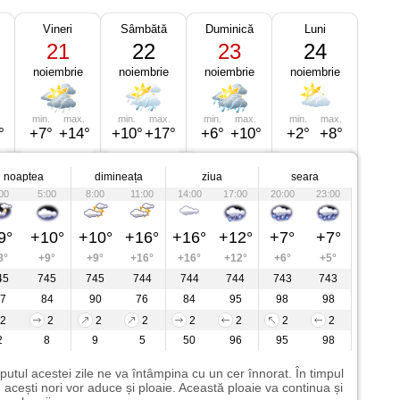
Vineri
Sâmbătă
Duminică
Luni
21
22
23
24
noiembrie
noiembrie
noiembrie
noiembrie
min.
max.
min.
max.
min.
max.
min.
max.
°
+7°
+14°
+10°
+17°
+6°
+10°
+2°
+8°
noaptea
dimineața
ziua
seara
00
5:00
8:00
11:00
14:00
17:00
20:00
23:00
9°
+10°
+10°
+16°
+16°
+12°
+7°
+7°
8°
+9°
+9°
+16°
+16°
+12°
+6°
+5°
45
745
745
744
744
744
743
743
7
84
90
76
84
95
98
98
2
2
2
2
2
2
2
2
2
8
9
5
50
96
95
98
putul acestei zile ne va întâmpina cu un cer înnorat. În timpul
i, acești nori vor aduce și ploaie. Această ploaie va continua și