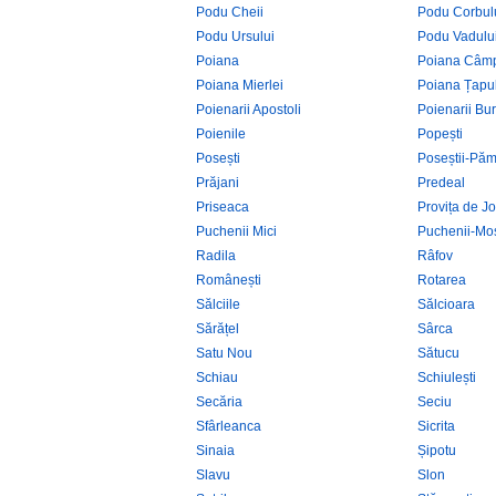
Podu Cheii
Podu Corbul
Podu Ursului
Podu Vadulu
Poiana
Poiana Câm
Poiana Mierlei
Poiana Țapu
Poienarii Apostoli
Poienarii Bur
Poienile
Popești
Posești
Poseștii-Păm
Prăjani
Predeal
Priseaca
Provița de J
Puchenii Mici
Puchenii-Mo
Radila
Râfov
Românești
Rotarea
Sălciile
Sălcioara
Sărățel
Sârca
Satu Nou
Sătucu
Schiau
Schiulești
Secăria
Seciu
Sfârleanca
Sicrita
Sinaia
Șipotu
Slavu
Slon