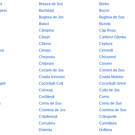
os
Breaza de Sus
Brebu
șesc
Buchilași
Bucov
Bughea de Jos
Bughea de Sus
Butuci
Buzota
Câmpina
Cap Roșu
Cârjari
Cartierul Dâmbu
Cătunu
Ceptura
Sus
Cerașu
Cernești
Cheșnoiu
Chiciureni
Chițorani
Cioceni
Cioranii de Jos
Cioranii de Sus
Coada Izvorului
Coada Malului
plii
Cocorăștii Colț
Cocorăștii Grind
Colceag
Colțu de Jos
Corlătești
Cornu
s
Cornu de Sus
Cornu de Sus
Cosmina de Jos
Cosmina de Sus
Coțofenești
Crângurile
Curcubeu
Curmătura
Dobrota
Doftana