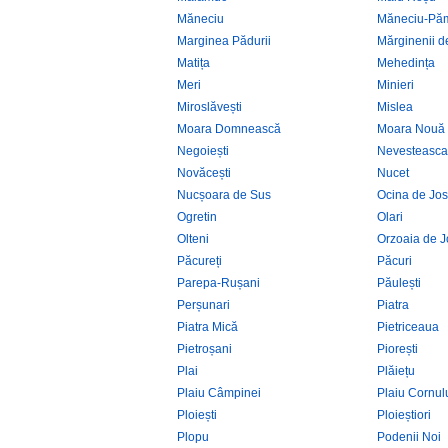
Măneciu
Măneciu-Pă
Marginea Pădurii
Mărginenii d
Matița
Mehedința
Meri
Minieri
Miroslăvești
Mislea
Moara Domnească
Moara Nouă
Negoiești
Nevesteasca
Novăcești
Nucet
Nucșoara de Sus
Ocina de Jos
Ogretin
Olari
Olteni
Orzoaia de J
Păcureți
Păcuri
Parepa-Rușani
Păulești
Perșunari
Piatra
Piatra Mică
Pietriceaua
Pietroșani
Piorești
Plai
Plăiețu
Plaiu Câmpinei
Plaiu Cornul
Ploiești
Ploieștiori
Plopu
Podenii Noi