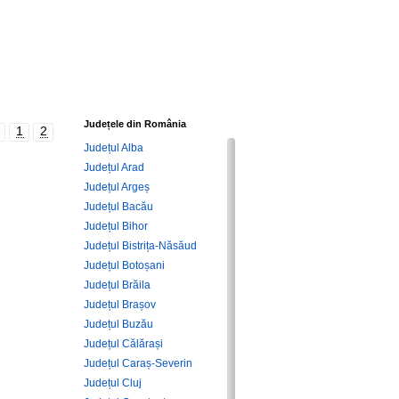
Județele din România
1
2
Județul Alba
Județul Arad
Județul Argeș
Județul Bacău
Județul Bihor
Județul Bistrița-Năsăud
Județul Botoșani
Județul Brăila
Județul Brașov
Județul Buzău
Județul Călărași
Județul Caraș-Severin
Județul Cluj