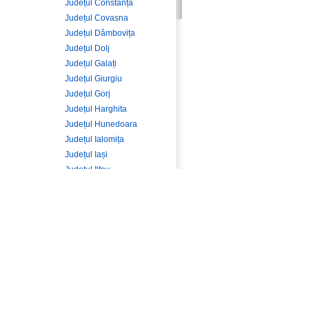
Județul Constanța
Județul Covasna
Județul Dâmbovița
Județul Dolj
Județul Galați
Județul Giurgiu
Județul Gorj
Județul Harghita
Județul Hunedoara
Județul Ialomița
Județul Iași
Județul Ilfov
Județul Maramureș
Județul Mehedinți
Județul Mureș
Județul Neamț
Județul Olt
Județul Prahova
Județul Sălaj
Județul Satu Mare
Județul Sibiu