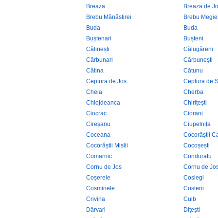
Breaza
Breaza de J
Brebu Mânăstirei
Brebu Megie
Buda
Buda
Buștenari
Bușteni
Călinești
Călugăreni
Cărbunari
Cărbunești
Cătina
Cătunu
Ceptura de Jos
Ceptura de 
Cheia
Cherba
Chiojdeanca
Chirițești
Ciocrac
Ciorani
Cireșanu
Ciupelnița
Coceana
Cocorăștii Ca
Cocorăștii Mislii
Cocoșești
Comarnic
Conduratu
Cornu de Jos
Cornu de Jo
Coșerele
Coslegi
Cosminele
Costeni
Crivina
Cuib
Dârvari
Dițești