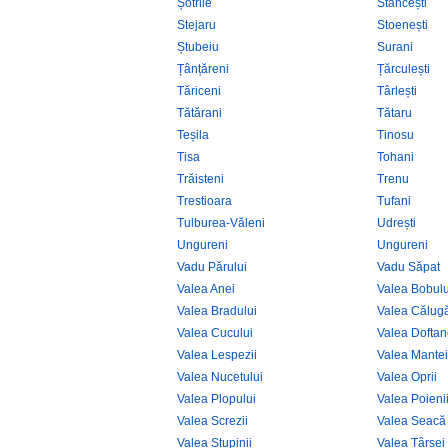
Șotrile
Stăncești
Stejaru
Stoenești
Ștubeiu
Surani
Țânțăreni
Țărculești
Tăriceni
Târlești
Tătărani
Tătaru
Teșila
Tinosu
Tisa
Tohani
Trăisteni
Trenu
Trestioara
Tufani
Tulburea-Văleni
Udrești
Ungureni
Ungureni
Vadu Părului
Vadu Săpat
Valea Anei
Valea Bobulu
Valea Bradului
Valea Călug
Valea Cucului
Valea Doftan
Valea Lespezii
Valea Mantei
Valea Nucetului
Valea Oprii
Valea Plopului
Valea Poieni
Valea Screzii
Valea Seacă
Valea Stupinii
Valea Târsei