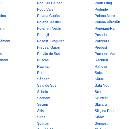
ui
Podu lui Galben
Podu Lung
i
Podu Văleni
Podurile
pina
Poiana Copăceni
Poiana Mare
lui
Poiana Trestiei
Poiana Vărbilău
chii
Poienarii Vechi
Poienarii-Rali
Popești
Posada
ânteni
Poseștii-Ungureni
Potigrafu
Predeal-Sărari
Predești
os
Provița de Sus
Puchenii Mari
șneni
Pușcași
Rachieri
Răgman
Rahova
Rotari
Salcia
Sângeru
Sărari
Satu de Sus
Satu Nou
Schela
Schiau
Scorțeni
Scurtești
Seciuri
Sfăcăru
Siliștea
Siliștea Dealului
Șirna
Slănic
Șoimari
Șoimești