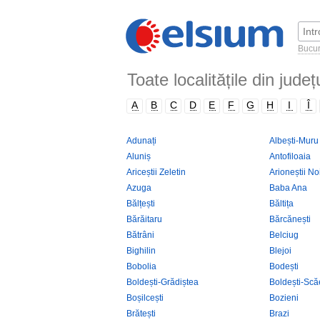
Bucur
Toate localitățile din jude
A
B
C
D
E
F
G
H
I
Î
Adunați
Albești-Muru
Aluniș
Antofiloaia
Ariceștii Zeletin
Arioneștii No
Azuga
Baba Ana
Bălțești
Băltița
Bărăitaru
Bărcănești
Bătrâni
Belciug
Bighilin
Blejoi
Bobolia
Bodești
Boldești-Grădiștea
Boldești-Scă
Boșilcești
Bozieni
Brătești
Brazi