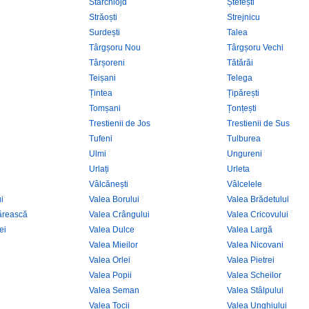
Starchiojd
Ștefești
Străoști
Strejnicu
Surdești
Talea
Târgșoru Nou
Târgșoru Vechi
Târșoreni
Tătărăi
Teișani
Telega
Țintea
Țipărești
Tomșani
Țonțești
Trestienii de Jos
Trestienii de Sus
Tufeni
Tulburea
Ulmi
Ungureni
Urlați
Urleta
Vâlcănești
Vâlcelele
i
Valea Borului
Valea Brădetului
ărească
Valea Crângului
Valea Cricovului
ei
Valea Dulce
Valea Largă
Valea Mieilor
Valea Nicovani
Valea Orlei
Valea Pietrei
i
Valea Popii
Valea Scheilor
Valea Seman
Valea Stâlpului
Valea Tocii
Valea Unghiului