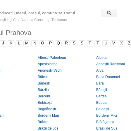
ești
Iași
Cluj-Napoca
Constanța
Timișoara
țul Prahova
J
K
L
M
N
O
P
Q
R
S
Ș
T
Ț
U
V
X
Z
Albești-Paleologu
Albinari
Apostolache
Ariceștii Rahtivani
i
Arioneștii Vechi
Arva
Băicoi
Balta Doamnei
Bănești
Bâra
Bărzila
Bătești
Berceni
Bertea
Bobicești
Boboci
Bogdănești
Boldești
eni
Bordenii Mari
Bordenii Mici
Brădet
Brătășanca
Brazii de Jos
Brazii de Sus