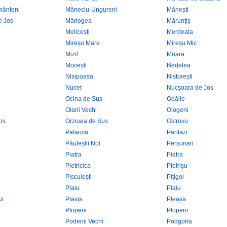
mânteni
Măneciu-Ungureni
Mănești
e Jos
Mârlogea
Mărunțiș
Melicești
Merdeala
Mireșu Mare
Mireșu Mic
Mizil
Moara
Mocești
Nedelea
Nisipoasa
Nistorești
Nucet
Nucșoara de Jos
Ocina de Sus
Odăile
Olarii Vechi
Ologeni
os
Orzoaia de Sus
Ostrovu
Palanca
Pantazi
Păuleștii Noi
Perșunari
Piatra
Piatra
Pietricica
Pietrișu
Pisculești
Pițigoi
Plaiu
Plaiu
ui
Plavia
Pleașa
Plopeni
Plopeni
Podenii Vechi
Podgoria