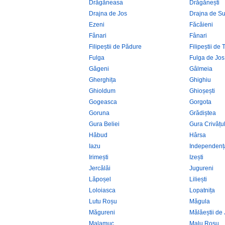
Drăgăneasa
Drăgănești
Drajna de Jos
Drajna de S
Ezeni
Făcăieni
Fânari
Fânari
Filipeștii de Pădure
Filipeștii de 
Fulga
Fulga de Jos
Găgeni
Gâlmeia
Gherghița
Ghighiu
Ghioldum
Ghioșești
Gogeasca
Gorgota
Goruna
Grădiștea
Gura Beliei
Gura Crivățu
Hăbud
Hârsa
Iazu
Independenț
Irimești
Izești
Jercălăi
Jugureni
Lăpoșel
Liliești
Loloiasca
Lopatnița
Lutu Roșu
Măgula
Măgureni
Mălăeștii de
Malamuc
Malu Roșu