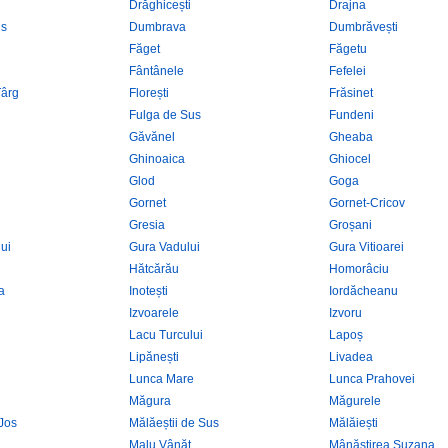
Drăghicești
Drajna
us
Dumbrava
Dumbrăvești
Făget
Făgetu
Fântânele
Fefelei
Târg
Florești
Frăsinet
Fulga de Sus
Fundeni
Găvănel
Gheaba
Ghinoaica
Ghiocel
Glod
Goga
Gornet
Gornet-Cricov
Gresia
Groșani
lui
Gura Vadului
Gura Vitioarei
Hătcărău
Homorâciu
a
Inotești
Iordăcheanu
Izvoarele
Izvoru
Lacu Turcului
Lapoș
Lipănești
Livadea
Lunca Mare
Lunca Prahovei
Măgura
Măgurele
 Jos
Mălăeștii de Sus
Mălăiești
Malu Vânăt
Mânăstirea Suzana