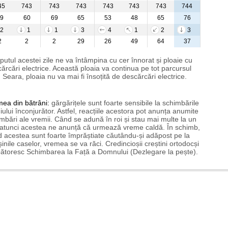
45
743
743
743
743
743
743
744
9
60
69
65
53
48
65
76
2
1
1
3
4
1
2
3
2
2
2
29
26
49
64
37
putul acestei zile ne va întâmpina cu cer înnorat și ploaie cu
ărcări electrice. Această ploaia va continua pe tot parcursul
i. Seara, ploaia nu va mai fi însoțită de descărcări electrice.
mea
din bătrâni:
gărgărițele sunt foarte sensibile la schimbările
ului înconjurător. Astfel, reacțiile acestora pot anunța anumite
mbări ale vremii. Când se adună în roi și stau mai multe la un
 atunci acestea ne anunță că urmează vreme caldă. În schimb,
 acestea sunt foarte împrăștiate căutându-și adăpost pe la
șinile caselor, vremea se va răci. Credincioșii creștini ortodocși
ătoresc Schimbarea la Față a Domnului (Dezlegare la pește).