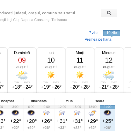
ești
Iași
Cluj-Napoca
Constanța
Timișoara
7 zile
10 zile
Vremea pe hartă
ă
Duminică
Luni
Marți
Miercuri
09
10
11
12
august
august
august
august
x.
min.
max.
min.
max.
min.
max.
min.
max.
m
7°
+18°
+24°
+19°
+26°
+20°
+28°
+21°
+28°
+
noaptea
dimineața
ziua
seara
00
3:00
6:00
9:00
12:00
15:00
18:00
21:00
3°
+22°
+20°
+26°
+31°
+31°
+29°
+25°
3°
+22°
+20°
+26°
+33°
+33°
+32°
+26°