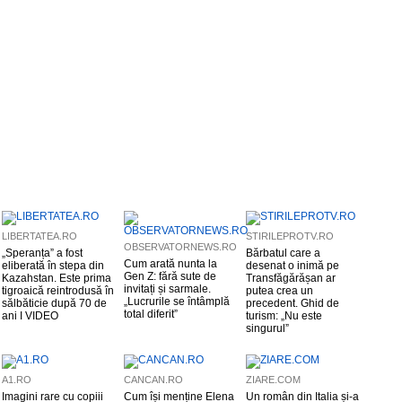
LIBERTATEA.RO
STIRILEPROTV.RO
OBSERVATORNEWS.RO
„Speranța” a fost
Bărbatul care a
Cum arată nunta la
eliberată în stepa din
desenat o inimă pe
Gen Z: fără sute de
Kazahstan. Este prima
Transfăgărășan ar
invitați și sarmale.
tigroaică reintrodusă în
putea crea un
„Lucrurile se întâmplă
sălbăticie după 70 de
precedent. Ghid de
total diferit”
ani I VIDEO
turism: „Nu este
singurul”
A1.RO
CANCAN.RO
ZIARE.COM
Imagini rare cu copiii
Cum își menține Elena
Un român din Italia și-a