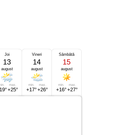
Joi
Vineri
Sâmbătă
13
14
15
august
august
august
in.
max.
min.
max.
min.
max.
19°
+25°
+17°
+26°
+16°
+27°