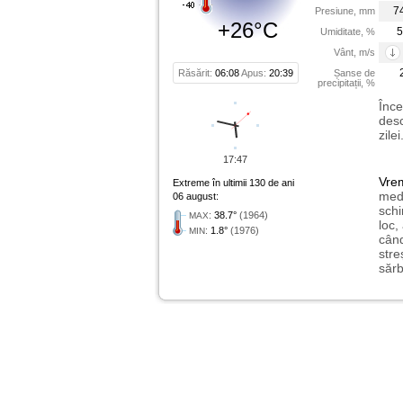
7
Presiune, mm
+26°C
5
Umiditate, %
Vânt, m/s
Răsărit:
06:08
Apus:
20:39
Șanse de
precipitații, %
Înce
desc
zile
17:47
Vre
Extreme în ultimii 130 de ani
medi
06 august:
schi
:
38.7°
(1964)
MAX
loc,
:
1.8°
(1976)
MIN
când
stre
sărb