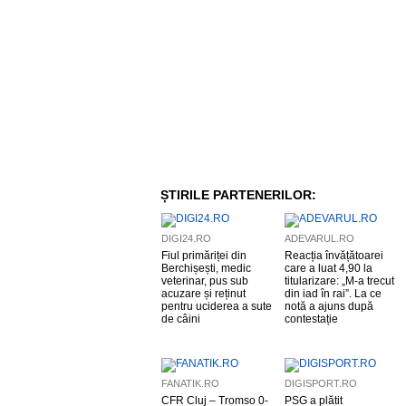
ȘTIRILE PARTENERILOR:
DIGI24.RO
ADEVARUL.RO
Fiul primăriței din
Reacția învățătoarei
Berchișești, medic
care a luat 4,90 la
veterinar, pus sub
titularizare: „M-a trecut
acuzare și reținut
din iad în rai”. La ce
pentru uciderea a sute
notă a ajuns după
de câini
contestație
FANATIK.RO
DIGISPORT.RO
CFR Cluj – Tromso 0-
PSG a plătit