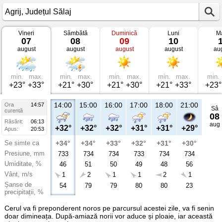
Vineri
Sâmbătă
Duminică
Luni
Ma
Vremea
07
08
09
10
în
august
august
august
august
au
Agrij
Județul
Sălaj
min.
max.
min.
max.
min.
max.
min.
max.
min.
+23°
+33°
+21°
+30°
+21°
+30°
+21°
+33°
+23°
14:00
15:00
16:00
17:00
18:00
21:00
Ora
14:57
Sâ
curentă
08
Răsărit:
06:13
aug
+32°
+32°
+32°
+31°
+31°
+29°
Apus:
20:53
Se simte ca
+34°
+34°
+33°
+32°
+31°
+30°
Presiune, mm
733
734
734
733
734
734
Umiditate, %
46
51
50
49
48
56
Vânt, m/s
1
2
1
1
2
1
Șanse de
54
79
79
80
80
23
precipitații, %
Cerul va fi preponderent noros pe parcursul acestei zile, va fi senin
doar dimineața. După-amiază norii vor aduce și ploaie, iar această