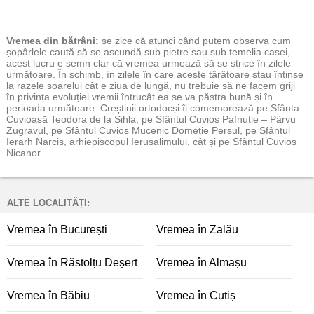
Vremea
din bătrâni:
se zice că atunci când putem observa cum
șopârlele caută să se ascundă sub pietre sau sub temelia casei,
acest lucru e semn clar că vremea urmează să se strice în zilele
următoare. În schimb, în zilele în care aceste târâtoare stau întinse
la razele soarelui cât e ziua de lungă, nu trebuie să ne facem griji
în privința evoluției vremii întrucât ea se va păstra bună și în
perioada următoare. Creștinii ortodocși îi comemorează pe Sfânta
Cuvioasă Teodora de la Sihla, pe Sfântul Cuvios Pafnutie – Pârvu
Zugravul, pe Sfântul Cuvios Mucenic Dometie Persul, pe Sfântul
Ierarh Narcis, arhiepiscopul Ierusalimului, cât și pe Sfântul Cuvios
Nicanor.
ALTE LOCALITĂȚI:
Vremea în București
Vremea în Zalău
Vremea în Răstolțu Deșert
Vremea în Almașu
Vremea în Băbiu
Vremea în Cutiș