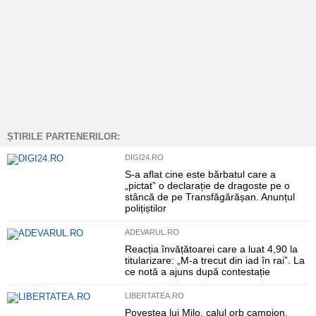
ȘTIRILE PARTENERILOR:
DIGI24.RO
S-a aflat cine este bărbatul care a
„pictat” o declarație de dragoste pe o
stâncă de pe Transfăgărășan. Anunțul
polițiștilor
ADEVARUL.RO
Reacția învățătoarei care a luat 4,90 la
titularizare: „M-a trecut din iad în rai”. La
ce notă a ajuns după contestație
LIBERTATEA.RO
Povestea lui Milo, calul orb campion,