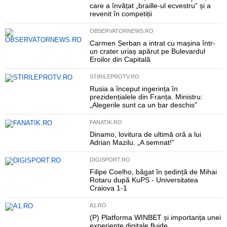
care a învățat „braille-ul ecvestru” și a
revenit în competiții
OBSERVATORNEWS.RO
Carmen Șerban a intrat cu mașina într-
un crater uriaș apărut pe Bulevardul
Eroilor din Capitală
STIRILEPROTV.RO
Rusia a început ingerința în
prezidențialele din Franța. Ministru:
„Alegerile sunt ca un bar deschis”
FANATIK.RO
Dinamo, lovitura de ultimă oră a lui
Adrian Mazilu. „A semnat!”
DIGISPORT.RO
Filipe Coelho, băgat în ședință de Mihai
Rotaru după KuPS - Universitatea
Craiova 1-1
A1.RO
(P) Platforma WINBET și importanța unei
experiențe digitale fluide