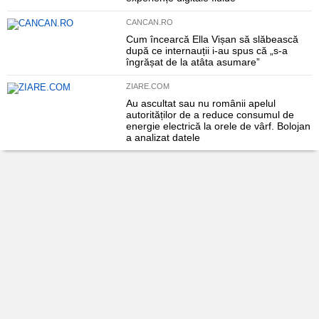
CANCAN.RO
Cum încearcă Ella Vișan să slăbească
după ce internauții i-au spus că „s-a
îngrășat de la atâta asumare”
ZIARE.COM
Au ascultat sau nu românii apelul
autorităților de a reduce consumul de
energie electrică la orele de vârf. Bolojan
a analizat datele