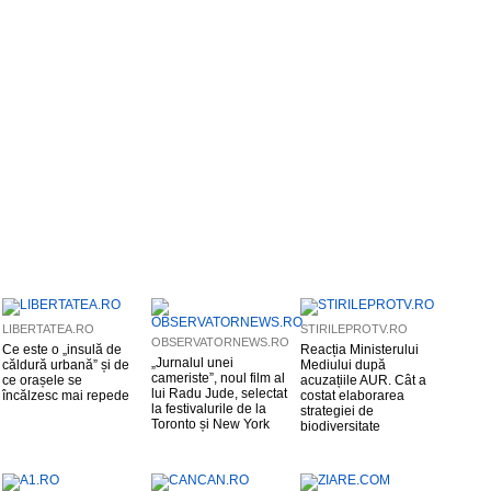
LIBERTATEA.RO
STIRILEPROTV.RO
OBSERVATORNEWS.RO
Ce este o „insulă de
Reacția Ministerului
„Jurnalul unei
căldură urbană” și de
Mediului după
cameriste”, noul film al
ce orașele se
acuzațiile AUR. Cât a
lui Radu Jude, selectat
încălzesc mai repede
costat elaborarea
la festivalurile de la
strategiei de
Toronto și New York
biodiversitate