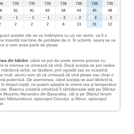
34
735
735
735
736
736
736
735
9
81
91
83
58
44
45
48
1
1
1
1
2
2
3
2
2
2
2
2
6
13
31
12
putul acestei zile ne va întâmpina cu un cer senin, va fi o
e însorită mai bine de jumătate de zi. În schimb, seara se va
ra și vom avea parte de ploaie.
mea
din bătrâni:
câinii ne pot da unele semne precise cu
ire la vremea ce urmează să vină. Dacă aceștia se pot vedea
mănâncă iarbă, se tăvălesc prin ogradă sau se scarpină
te mult, atunci vom ști că urmează să vină ploaie sau chiar o
ună puternică. De asemenea, când aceștia se aud lătrând la
 în timpul nopții, ne putem aștepta la vreme rea și temperaturi
ute. Biserica creștină ortodoxă îl sărbătorește atât pe Sfântul
t Mucenic Alexandru din Basarabia, cât și pe Sfântul Ierarh
ian Mărturisitorul, episcopul Cizicului, și Miron, episcopul
ei.