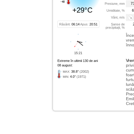
7
Presiune, mm
+29°C
6
Umiditate, %
Vânt, m/s
Răsărit:
06:14
Apus:
20:51
Șanse de
precipitații, %
Înce
vrem
înno
15:21
Vre
Extreme în ultimii 130 de ani
priv
08 august:
cum 
:
38.8°
(2002)
MAX
foar
:
4.0°
(1971)
MIN
furt
lună
scăz
Preo
Emil
Cret