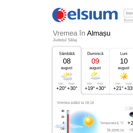
Bucur
Vremea în
Almașu
Județul Sălaj
Sâmbătă
Duminică
Luni
08
09
10
august
august
august
min.
max.
min.
max.
min.
max.
+20°
+30°
+19°
+30°
+21°
+33
Vremea astăzi la 18:16
0:
+2
Temperatură, °C
+2
Se simte ca