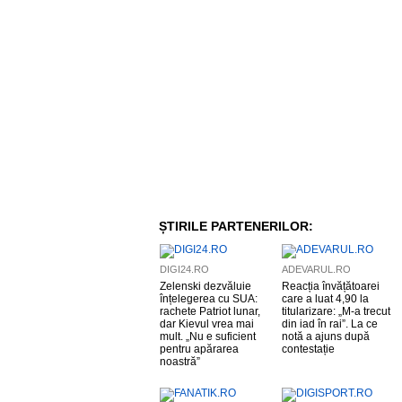
ȘTIRILE PARTENERILOR:
DIGI24.RO
ADEVARUL.RO
Zelenski dezvăluie
Reacția învățătoarei
înțelegerea cu SUA:
care a luat 4,90 la
rachete Patriot lunar,
titularizare: „M-a trecut
dar Kievul vrea mai
din iad în rai”. La ce
mult. „Nu e suficient
notă a ajuns după
pentru apărarea
contestație
noastră”