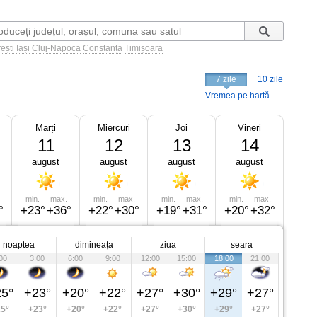
ești
Iași
Cluj-Napoca
Constanța
Timișoara
7 zile
10 zile
Vremea pe hartă
Marți
Miercuri
Joi
Vineri
11
12
13
14
august
august
august
august
min.
max.
min.
max.
min.
max.
min.
max.
°
+23°
+36°
+22°
+30°
+19°
+31°
+20°
+32°
noaptea
dimineața
ziua
seara
00
3:00
6:00
9:00
12:00
15:00
18:00
21:00
5°
+23°
+20°
+22°
+27°
+30°
+29°
+27°
5°
+23°
+20°
+22°
+27°
+30°
+29°
+27°