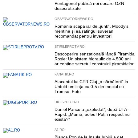
Pentagonul publică noi dosare OZN
desecretizate
OBSERVATORNEWS.RO
România scapă iar de „junk”. Moody's
menține și ea ratingul suveran
recomandat pentru investitori
STIRILEPROTV.RO
Descoperire senzațională lângă Piramida
Roșie: Un sistem hidraulic de 4.500 ani
ar conține secretul construirii piramidelor
FANATIK.RO
Atacantul lui CFR Cluj „a sărbătorit” la
Untold umilința cu 0-5 din meciul cu
Tromso. Foto
DIGISPORT.RO
Daniel Pancu a „explodat”, după UTA -
Rapid: „Mamă, aoleu! Puțin respect nu
există?”
A1.RO
Bianca Pop de la Insula Iubirii a dat