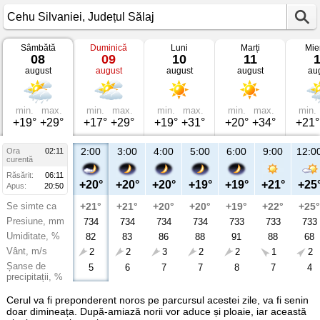
Sâmbătă
Duminică
Luni
Marți
Mie
Vremea
08
09
10
11
în
august
august
august
august
au
Cehu
Silvaniei
Județul
Sălaj
min.
max.
min.
max.
min.
max.
min.
max.
min.
+19°
+29°
+17°
+29°
+19°
+31°
+20°
+34°
+21°
2:00
3:00
4:00
5:00
6:00
9:00
12:0
Ora
02:11
curentă
Răsărit:
06:11
+20°
+20°
+20°
+19°
+19°
+21°
+25
Apus:
20:50
Se simte ca
+21°
+21°
+20°
+20°
+19°
+22°
+25°
Presiune, mm
734
734
734
734
733
733
733
Umiditate, %
82
83
86
88
91
88
68
Vânt, m/s
2
2
3
2
2
1
2
Șanse de
5
6
7
7
8
7
4
precipitații, %
Cerul va fi preponderent noros pe parcursul acestei zile, va fi senin
doar dimineața. După-amiază norii vor aduce și ploaie, iar această