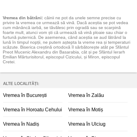
Vremea
din bătrâni:
câinii ne pot da unele semne precise cu
privire la vremea ce urmează să vină. Dacă aceștia se pot vedea
cum mănâncă iarbă, se tăvălesc prin ogradă sau se scarpină
foarte mult, atunci vom ști că urmează să vină ploaie sau chiar o
furtună puternică. De asemenea, când aceștia se aud lătrând la
lună în timpul nopții, ne putem aștepta la vreme rea și temperaturi
scăzute. Biserica creștină ortodoxă îl sărbătorește atât pe Sfântul
Preot Mucenic Alexandru din Basarabia, cât și pe Sfântul Ierarh
Emilian Mărturisitorul, episcopul Cizicului, și Miron, episcopul
Cretei.
ALTE LOCALITĂȚI:
Vremea în București
Vremea în Zalău
Vremea în Horoatu Cehului
Vremea în Motiș
Vremea în Nadiș
Vremea în Ulciug