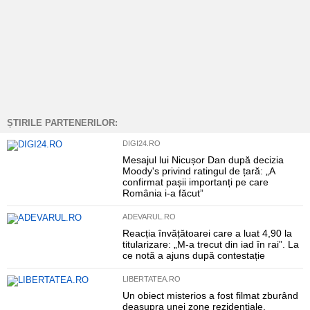
ȘTIRILE PARTENERILOR:
DIGI24.RO
Mesajul lui Nicușor Dan după decizia
Moody's privind ratingul de țară: „A
confirmat pașii importanți pe care
România i-a făcut”
ADEVARUL.RO
Reacția învățătoarei care a luat 4,90 la
titularizare: „M-a trecut din iad în rai”. La
ce notă a ajuns după contestație
LIBERTATEA.RO
Un obiect misterios a fost filmat zburând
deasupra unei zone rezidențiale.