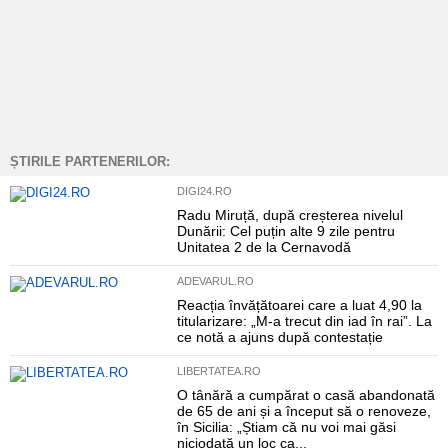
ȘTIRILE PARTENERILOR:
DIGI24.RO
Radu Miruță, după creșterea nivelul
Dunării: Cel puțin alte 9 zile pentru
Unitatea 2 de la Cernavodă
ADEVARUL.RO
Reacția învățătoarei care a luat 4,90 la
titularizare: „M-a trecut din iad în rai”. La
ce notă a ajuns după contestație
LIBERTATEA.RO
O tânără a cumpărat o casă abandonată
de 65 de ani și a început să o renoveze,
în Sicilia: „Știam că nu voi mai găsi
niciodată un loc ca...