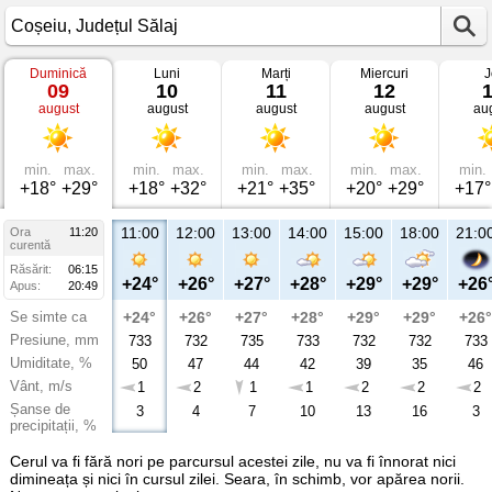
Duminică
Luni
Marți
Miercuri
J
Vremea
09
10
11
12
în
august
august
august
august
au
Coșeiu
Județul
Sălaj
min.
max.
min.
max.
min.
max.
min.
max.
min.
+18°
+29°
+18°
+32°
+21°
+35°
+20°
+29°
+17°
11:00
12:00
13:00
14:00
15:00
18:00
21:0
Ora
11:20
curentă
Răsărit:
06:15
+24°
+26°
+27°
+28°
+29°
+29°
+26
Apus:
20:49
Se simte ca
+24°
+26°
+27°
+28°
+29°
+29°
+26°
Presiune, mm
733
732
735
733
732
732
733
Umiditate, %
50
47
44
42
39
35
46
Vânt, m/s
1
2
1
1
2
2
2
Șanse de
3
4
7
10
13
16
3
precipitații, %
Cerul va fi fără nori pe parcursul acestei zile, nu va fi înnorat nici
dimineața și nici în cursul zilei. Seara, în schimb, vor apărea norii.