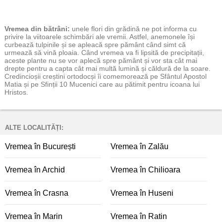
Vremea
din bătrâni:
unele flori din grădină ne pot informa cu
privire la viitoarele schimbări ale vremii. Astfel, anemonele își
curbează tulpinile și se apleacă spre pământ când simt că
urmează să vină ploaia. Când vremea va fi lipsită de precipitații,
aceste plante nu se vor aplecă spre pământ și vor sta cât mai
drepte pentru a capta cât mai multă lumină și căldură de la soare.
Credincioșii creștini ortodocși îi comemorează pe Sfântul Apostol
Matia și pe Sfinții 10 Mucenici care au pătimit pentru icoana lui
Hristos.
ALTE LOCALITĂȚI:
Vremea în București
Vremea în Zalău
Vremea în Archid
Vremea în Chilioara
Vremea în Crasna
Vremea în Huseni
Vremea în Marin
Vremea în Ratin