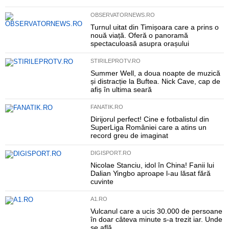
OBSERVATORNEWS.RO
Turnul uitat din Timișoara care a prins o
nouă viață. Oferă o panoramă
spectaculoasă asupra orașului
STIRILEPROTV.RO
Summer Well, a doua noapte de muzică
și distracție la Buftea. Nick Cave, cap de
afiș în ultima seară
FANATIK.RO
Dirijorul perfect! Cine e fotbalistul din
SuperLiga României care a atins un
record greu de imaginat
DIGISPORT.RO
Nicolae Stanciu, idol în China! Fanii lui
Dalian Yingbo aproape l-au lăsat fără
cuvinte
A1.RO
Vulcanul care a ucis 30.000 de persoane
în doar câteva minute s-a trezit iar. Unde
se află