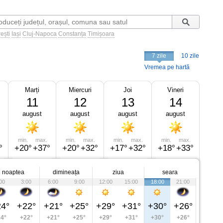
ești
Iași
Cluj-Napoca
Constanța
Timișoara
7 zile
10 zile
Vremea pe hartă
Marți
Miercuri
Joi
Vineri
11
12
13
14
august
august
august
august
min.
max.
min.
max.
min.
max.
min.
max.
°
+20°
+37°
+20°
+32°
+17°
+32°
+18°
+33°
noaptea
dimineața
ziua
seara
00
3:00
6:00
9:00
12:00
15:00
18:00
21:00
4°
+22°
+21°
+25°
+29°
+31°
+30°
+26°
4°
+22°
+21°
+25°
+29°
+31°
+30°
+26°