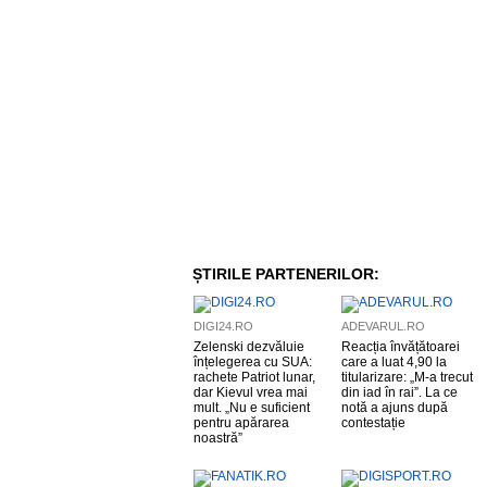
ȘTIRILE PARTENERILOR:
DIGI24.RO
ADEVARUL.RO
Zelenski dezvăluie
Reacția învățătoarei
înțelegerea cu SUA:
care a luat 4,90 la
rachete Patriot lunar,
titularizare: „M-a trecut
dar Kievul vrea mai
din iad în rai”. La ce
mult. „Nu e suficient
notă a ajuns după
pentru apărarea
contestație
noastră”