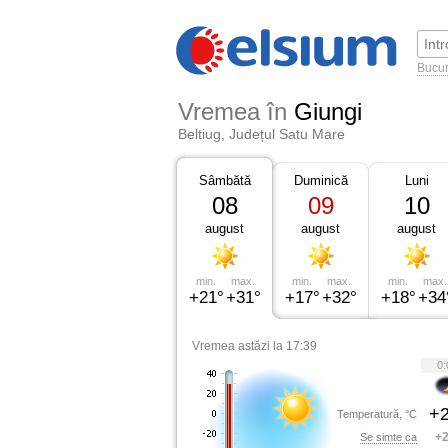
Bucur
Vremea în
Giungi
Beltiug, Județul Satu Mare
Sâmbătă
Duminică
Luni
08
09
10
august
august
august
min.
max.
min.
max.
min.
max.
+21°
+31°
+17°
+32°
+18°
+34
Vremea astăzi la 17:39
0:
+2
Temperatură, °C
+2
Se simte ca