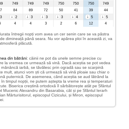
49
749
749
749
750
750
750
749
7
84
89
72
50
41
39
44
3
2
3
3
3
4
5
5
4
4
4
3
2
6
12
4
urata întregii nopți vom avea un cer senin care se va păstra
de dimineață până seara. Nu vor apărea ploi în această zi, va
 atmosferă plăcută.
mea
din bătrâni:
câinii ne pot da unele semne precise cu
ire la vremea ce urmează să vină. Dacă aceștia se pot vedea
mănâncă iarbă, se tăvălesc prin ogradă sau se scarpină
te mult, atunci vom ști că urmează să vină ploaie sau chiar o
ună puternică. De asemenea, când aceștia se aud lătrând la
 în timpul nopții, ne putem aștepta la vreme rea și temperaturi
ute. Biserica creștină ortodoxă îl sărbătorește atât pe Sfântul
t Mucenic Alexandru din Basarabia, cât și pe Sfântul Ierarh
ian Mărturisitorul, episcopul Cizicului, și Miron, episcopul
ei.