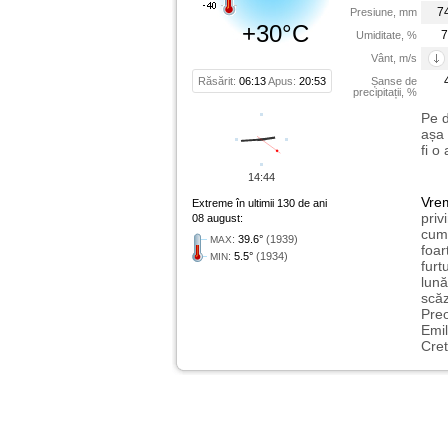
7
Presiune, mm
+30°C
7
Umiditate, %
Vânt, m/s
Răsărit:
06:13
Apus:
20:53
Șanse de
precipitații, %
Pe d
așa 
fi o
14:44
Vre
Extreme în ultimii 130 de ani
priv
08 august:
cum 
:
39.6°
(1939)
MAX
foar
:
5.5°
(1934)
MIN
furt
lună
scăz
Preo
Emil
Cret