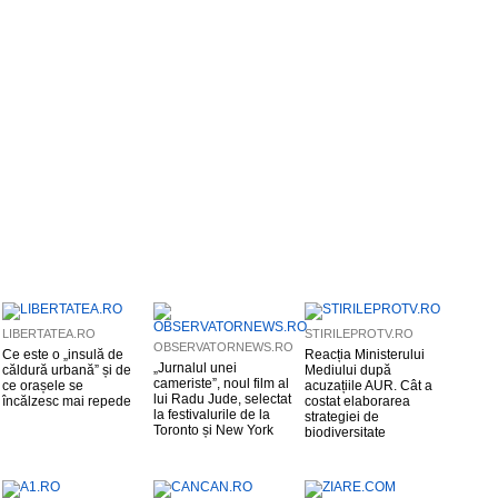
LIBERTATEA.RO
STIRILEPROTV.RO
OBSERVATORNEWS.RO
Ce este o „insulă de
Reacția Ministerului
„Jurnalul unei
căldură urbană” și de
Mediului după
cameriste”, noul film al
ce orașele se
acuzațiile AUR. Cât a
lui Radu Jude, selectat
încălzesc mai repede
costat elaborarea
la festivalurile de la
strategiei de
Toronto și New York
biodiversitate