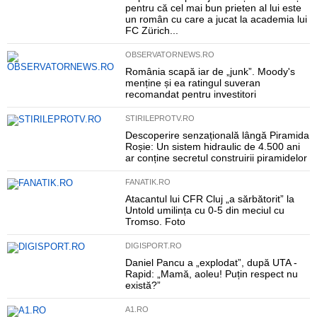
pentru că cel mai bun prieten al lui este
un român cu care a jucat la academia lui
FC Zürich...
OBSERVATORNEWS.RO
România scapă iar de „junk”. Moody's
menține și ea ratingul suveran
recomandat pentru investitori
STIRILEPROTV.RO
Descoperire senzațională lângă Piramida
Roșie: Un sistem hidraulic de 4.500 ani
ar conține secretul construirii piramidelor
FANATIK.RO
Atacantul lui CFR Cluj „a sărbătorit” la
Untold umilința cu 0-5 din meciul cu
Tromso. Foto
DIGISPORT.RO
Daniel Pancu a „explodat”, după UTA -
Rapid: „Mamă, aoleu! Puțin respect nu
există?”
A1.RO