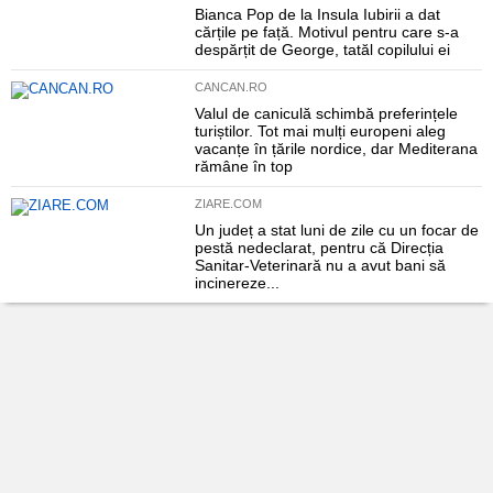
Bianca Pop de la Insula Iubirii a dat
cărțile pe față. Motivul pentru care s-a
despărțit de George, tatăl copilului ei
CANCAN.RO
Valul de caniculă schimbă preferințele
turiștilor. Tot mai mulți europeni aleg
vacanțe în țările nordice, dar Mediterana
rămâne în top
ZIARE.COM
Un județ a stat luni de zile cu un focar de
pestă nedeclarat, pentru că Direcția
Sanitar-Veterinară nu a avut bani să
incinereze...