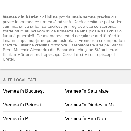
Vremea
din bătrâni:
câinii ne pot da unele semne precise cu
privire la vremea ce urmează să vină. Dacă aceștia se pot vedea
cum mănâncă iarbă, se tăvălesc prin ogradă sau se scarpină
foarte mult, atunci vom ști că urmează să vină ploaie sau chiar o
furtună puternică. De asemenea, când aceștia se aud lătrând la
lună în timpul nopții, ne putem aștepta la vreme rea și temperaturi
scăzute. Biserica creștină ortodoxă îl sărbătorește atât pe Sfântul
Preot Mucenic Alexandru din Basarabia, cât și pe Sfântul Ierarh
Emilian Mărturisitorul, episcopul Cizicului, și Miron, episcopul
Cretei.
ALTE LOCALITĂȚI:
Vremea în București
Vremea în Satu Mare
Vremea în Petrești
Vremea în Dindeștiu Mic
Vremea în Pir
Vremea în Piru Nou