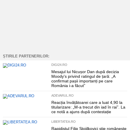
ȘTIRILE PARTENERILOR:
DIGI24.RO
Mesajul lui Nicușor Dan după decizia
Moody's privind ratingul de țară: „A
confirmat pașii importanți pe care
România i-a făcut”
ADEVARUL.RO
Reacția învățătoarei care a luat 4,90 la
titularizare: „M-a trecut din iad în rai”. La
ce notă a ajuns după contestație
LIBERTATEA.RO
Rapidistul Filip Stojilkovici știe românește