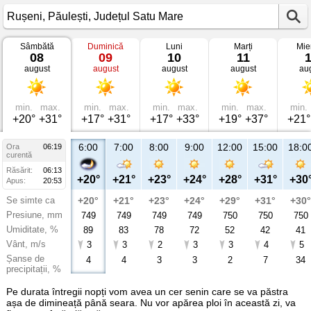
Sâmbătă
Duminică
Luni
Marți
Mie
Vremea
08
09
10
11
în
august
august
august
august
au
Rușeni
Păulești,
Județul
Satu
Mare
min.
max.
min.
max.
min.
max.
min.
max.
min.
+20°
+31°
+17°
+31°
+17°
+33°
+19°
+37°
+21°
6:00
7:00
8:00
9:00
12:00
15:00
18:0
Ora
06:19
curentă
Răsărit:
06:13
+20°
+21°
+23°
+24°
+28°
+31°
+30
Apus:
20:53
Se simte ca
+20°
+21°
+23°
+24°
+29°
+31°
+30°
Presiune, mm
749
749
749
749
750
750
750
Umiditate, %
89
83
78
72
52
42
41
Vânt, m/s
3
3
2
3
3
4
5
Șanse de
4
4
3
3
2
7
34
precipitații, %
Pe durata întregii nopți vom avea un cer senin care se va păstra
așa de dimineață până seara. Nu vor apărea ploi în această zi, va