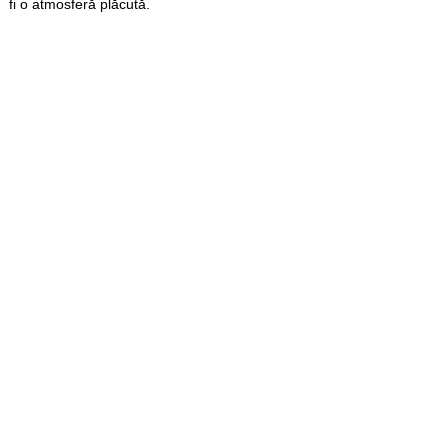
fi o atmosferă plăcută.