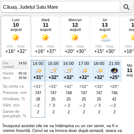
Luni
Marți
Miercuri
Joi
Vi
Vremea
10
11
12
13
în
august
august
august
august
au
Căuaș
Județul
Satu
Mare
min.
max.
min.
max.
min.
max.
min.
max.
min.
+16°
+32°
+16°
+37°
+20°
+30°
+15°
+30°
+16°
14:00
15:00
16:00
17:00
18:00
21:00
Ora
14:53
Ma
curentă
11
Răsărit:
06:16
aug
+31°
+32°
+32°
+32°
+32°
+25°
Apus:
20:50
Se simte ca
+31°
+32°
+32°
+32°
+32°
+25°
Presiune, mm
747
747
748
747
747
746
Umiditate, %
28
25
25
25
25
42
Vânt, m/s
2
3
2
2
3
2
Șanse de
2
2
2
2
2
2
precipitații, %
Începutul acestei zile ne va întâmpina cu un cer senin, va fi o
vreme însorită. Cerul se va înnora doar după-amiază, seara va