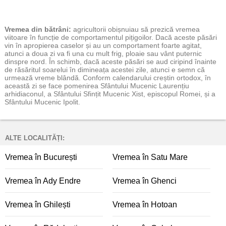
Vremea
din bătrâni:
agricultorii obișnuiau să prezică vremea
viitoare în funcție de comportamentul pițigoilor. Dacă aceste păsări
vin în apropierea caselor și au un comportament foarte agitat,
atunci a doua zi va fi una cu mult frig, ploaie sau vânt puternic
dinspre nord. În schimb, dacă aceste păsări se aud ciripind înainte
de răsăritul soarelui în dimineața acestei zile, atunci e semn că
urmează vreme blândă. Conform calendarului creștin ortodox, în
această zi se face pomenirea Sfântului Mucenic Laurențiu
arhidiaconul, a Sfântului Sfințit Mucenic Xist, episcopul Romei, și a
Sfântului Mucenic Ipolit.
ALTE LOCALITĂȚI:
Vremea în București
Vremea în Satu Mare
Vremea în Ady Endre
Vremea în Ghenci
Vremea în Ghilești
Vremea în Hotoan