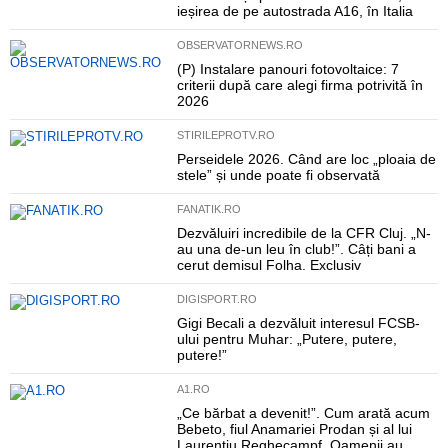
ieșirea de pe autostrada A16, în Italia
OBSERVATORNEWS.RO
(P) Instalare panouri fotovoltaice: 7
criterii după care alegi firma potrivită în
2026
STIRILEPROTV.RO
Perseidele 2026. Când are loc „ploaia de
stele” și unde poate fi observată
FANATIK.RO
Dezvăluiri incredibile de la CFR Cluj. „N-
au una de-un leu în club!”. Câți bani a
cerut demisul Folha. Exclusiv
DIGISPORT.RO
Gigi Becali a dezvăluit interesul FCSB-
ului pentru Muhar: „Putere, putere,
putere!”
A1.RO
„Ce bărbat a devenit!”. Cum arată acum
Bebeto, fiul Anamariei Prodan și al lui
Laurențiu Reghecampf. Oamenii au