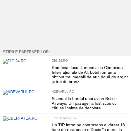
ȘTIRILE PARTENERILOR:
DIGI24.RO
România, locul 4 mondial la Olimpiada
Internațională de AI. Lotul român a
obținut trei medalii de aur, două de argint
și trei de bronz
ADEVARUL.RO
Scandal la bordul unui avion British
Airways. Un pasager a fost scos cu
cătușe înainte de decolare
LIBERTATEA.RO
Un TIR intrat pe contrasens a vărsat 18
tone de roșii peste o Dacie în mers, la