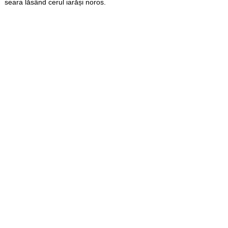
seara lăsând cerul iarăși noros.