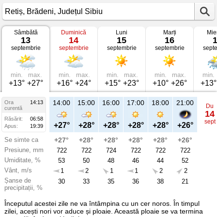
Sâmbătă
Duminică
Luni
Marți
Mie
Vremea
13
14
15
16
în
septembrie
septembrie
septembrie
septembrie
sept
Retiș
pe
13
septembrie
2025
min.
max.
min.
max.
min.
max.
min.
max.
min.
Brădeni,
+13°
+27°
+16°
+24°
+15°
+23°
+10°
+26°
+13°
Județul
Sibiu
14:00
15:00
16:00
17:00
18:00
21:00
Ora
14:13
Du
curentă
14
Răsărit:
06:58
sept
+27°
+28°
+28°
+28°
+28°
+26°
Apus:
19:39
Se simte ca
+27°
+28°
+28°
+28°
+28°
+26°
Presiune, mm
722
722
724
722
722
722
Umiditate, %
53
50
48
46
44
52
Vânt, m/s
1
2
1
1
2
2
Șanse de
30
33
35
36
38
21
precipitații, %
Începutul acestei zile ne va întâmpina cu un cer noros. În timpul
zilei, acești nori vor aduce și ploaie. Această ploaie se va termina