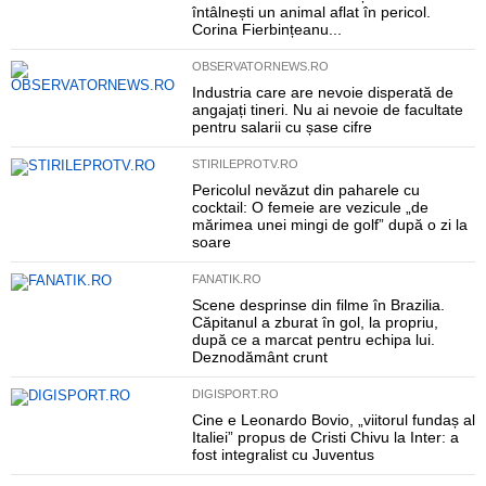
întâlnești un animal aflat în pericol.
Corina Fierbințeanu...
OBSERVATORNEWS.RO
Industria care are nevoie disperată de
angajați tineri. Nu ai nevoie de facultate
pentru salarii cu șase cifre
STIRILEPROTV.RO
Pericolul nevăzut din paharele cu
cocktail: O femeie are vezicule „de
mărimea unei mingi de golf” după o zi la
soare
FANATIK.RO
Scene desprinse din filme în Brazilia.
Căpitanul a zburat în gol, la propriu,
după ce a marcat pentru echipa lui.
Deznodământ crunt
DIGISPORT.RO
Cine e Leonardo Bovio, „viitorul fundaș al
Italiei” propus de Cristi Chivu la Inter: a
fost integralist cu Juventus