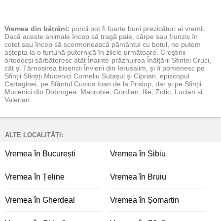
Vremea
din bătrâni:
porcii pot fi foarte buni prezicători ai vremii.
Dacă aceste animale încep să tragă paie, cârpe sau frunziș în
coteț sau încep să scormonească pământul cu botul, ne putem
aștepta la o furtună puternică în zilele următoare. Creștinii
ortodocși sărbătoresc atât Înainte-prăznuirea Înălțării Sfintei Cruci,
cât și Târnosirea bisericii Învierii din Ierusalim, și îi pomenesc pe
Sfinții Sfințiți Mucenici Corneliu Sutașul și Ciprian, episcopul
Cartaginei, pe Sfântul Cuvios Ioan de la Prislop, dar și pe Sfinții
Mucenici din Dobrogea: Macrobie, Gordian, Ilie, Zotic, Lucian și
Valerian.
ALTE LOCALITĂȚI:
Vremea în București
Vremea în Sibiu
Vremea în Țeline
Vremea în Bruiu
Vremea în Gherdeal
Vremea în Șomartin