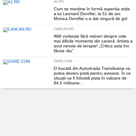
A1.RO
Cum se menține în formă superba soție
a lui Leonard Doroftei, la 51 de ani.
Monica Doroftei s-a dat singură de gol
CANCAN.RO
AMI vorbește fără rețineri despre cele
mai dificile momente din carieră. Artista a
avut nevoie de terapie! „Critica asta îmi
făcea rău”
ZIARE.COM
O bucată din Autostrada Transilvania va
putea deveni pistă pentru avioane. În ce
situații va fi folosită pista în valoare de
84,5 milioane...