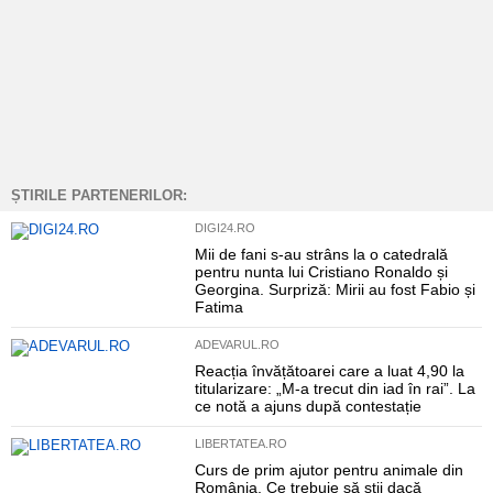
ȘTIRILE PARTENERILOR:
DIGI24.RO
Mii de fani s-au strâns la o catedrală
pentru nunta lui Cristiano Ronaldo și
Georgina. Surpriză: Mirii au fost Fabio și
Fatima
ADEVARUL.RO
Reacția învățătoarei care a luat 4,90 la
titularizare: „M-a trecut din iad în rai”. La
ce notă a ajuns după contestație
LIBERTATEA.RO
Curs de prim ajutor pentru animale din
România. Ce trebuie să știi dacă