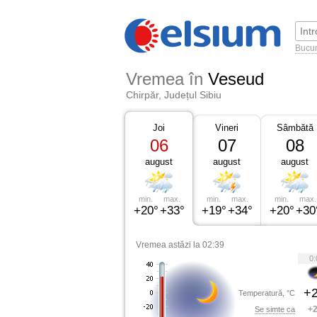
Bucur
Vremea în
Veseud
Chirpăr, Județul Sibiu
Joi
Vineri
Sâmbătă
06
07
08
august
august
august
min.
max.
min.
max.
min.
max.
+20°
+33°
+19°
+34°
+20°
+30
Vremea astăzi la 02:39
0:
+2
Temperatură, °C
+2
Se simte ca