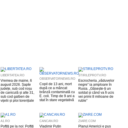
LIBERTATEA.RO
STIRILEPROTV.RO
OBSERVATORNEWS.RO
Vremea de maine, 6
Escrocheria „văduvelor
Copil de 13 ani, mort
august 2026. Șapte
negre” ia amploare în
după ce a mâncat
județe, sub cod roșu
Rusia. „Găsește-ți un
brânză contaminată cu
de caniculă și alte 31,
soldat și când va fi ucis
E. coli. Timp de 9 ani a
sub cod galben de
vei primi 8 milioane de
stat în stare vegetativă
vijelii și ploi torențiale
ruble”
A1.RO
CANCAN.RO
ZIARE.COM
Poftiți pe la noi: Poftiți
Vladimir Putin
Planul Americii e pus