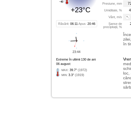
7
Presiune, mm
+23°C
4
Umiditate, %
Vânt, m/s
Răsărit:
06:11
Apus:
20:46
Șanse de
precipitații, %
Înce
zile
în t
23:44
Vre
Extreme în ultimii 130 de ani
medi
06 august:
schi
:
39.7°
(1972)
MAX
loc,
:
3.3°
(1919)
MIN
când
stre
sărb