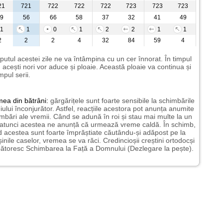
21
721
722
722
722
723
723
723
9
56
66
58
37
32
41
49
1
1
0
1
2
2
1
1
2
2
2
4
32
84
59
4
putul acestei zile ne va întâmpina cu un cer înnorat. În timpul
i, acești nori vor aduce și ploaie. Această ploaie va continua și
impul serii.
mea
din bătrâni:
gărgărițele sunt foarte sensibile la schimbările
ului înconjurător. Astfel, reacțiile acestora pot anunța anumite
mbări ale vremii. Când se adună în roi și stau mai multe la un
 atunci acestea ne anunță că urmează vreme caldă. În schimb,
 acestea sunt foarte împrăștiate căutându-și adăpost pe la
șinile caselor, vremea se va răci. Credincioșii creștini ortodocși
ătoresc Schimbarea la Față a Domnului (Dezlegare la pește).