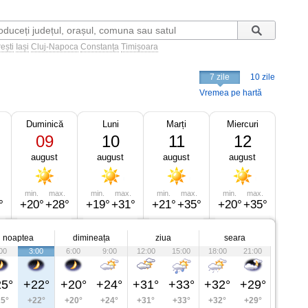
ești
Iași
Cluj-Napoca
Constanța
Timișoara
7 zile
10 zile
Vremea pe hartă
Duminică
Luni
Marți
Miercuri
09
10
11
12
august
august
august
august
min.
max.
min.
max.
min.
max.
min.
max.
°
+20°
+28°
+19°
+31°
+21°
+35°
+20°
+35°
noaptea
dimineața
ziua
seara
00
3:00
6:00
9:00
12:00
15:00
18:00
21:00
5°
+22°
+20°
+24°
+31°
+33°
+32°
+29°
5°
+22°
+20°
+24°
+31°
+33°
+32°
+29°