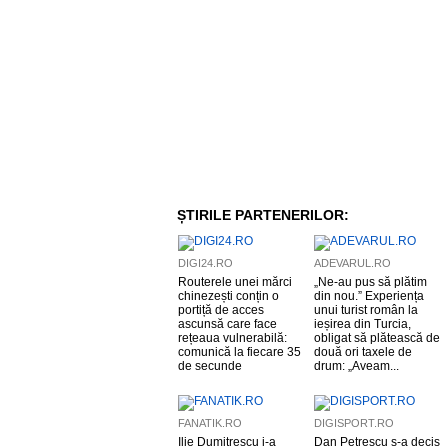
ȘTIRILE PARTENERILOR:
DIGI24.RO
ADEVARUL.RO
Routerele unei mărci
„Ne-au pus să plătim
chinezești conțin o
din nou.” Experiența
portiță de acces
unui turist român la
ascunsă care face
ieșirea din Turcia,
rețeaua vulnerabilă:
obligat să plătească de
comunică la fiecare 35
două ori taxele de
de secunde
drum: „Aveam...
FANATIK.RO
DIGISPORT.RO
Ilie Dumitrescu i-a
Dan Petrescu s-a decis