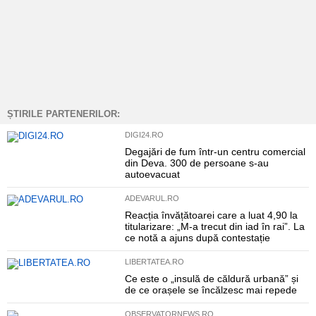
ȘTIRILE PARTENERILOR:
DIGI24.RO
Degajări de fum într-un centru comercial
din Deva. 300 de persoane s-au
autoevacuat
ADEVARUL.RO
Reacția învățătoarei care a luat 4,90 la
titularizare: „M-a trecut din iad în rai”. La
ce notă a ajuns după contestație
LIBERTATEA.RO
Ce este o „insulă de căldură urbană” și
de ce orașele se încălzesc mai repede
OBSERVATORNEWS.RO