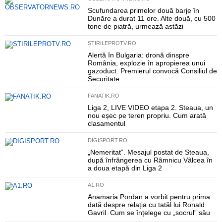
Scufundarea primelor două barje în
Dunăre a durat 11 ore. Alte două, cu 500
tone de piatră, urmează astăzi
STIRILEPROTV.RO
Alertă în Bulgaria: dronă dinspre
România, explozie în apropierea unui
gazoduct. Premierul convocă Consiliul de
Securitate
FANATIK.RO
Liga 2, LIVE VIDEO etapa 2. Steaua, un
nou eșec pe teren propriu. Cum arată
clasamentul
DIGISPORT.RO
„Nemeritat”. Mesajul postat de Steaua,
după înfrângerea cu Râmnicu Vâlcea în
a doua etapă din Liga 2
A1.RO
Anamaria Pordan a vorbit pentru prima
dată despre relația cu tatăl lui Ronald
Gavril. Cum se înțelege cu „socrul” său