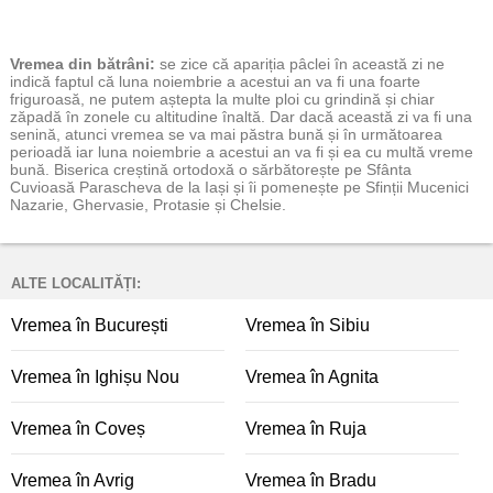
Vremea
din bătrâni:
se zice că apariția pâclei în această zi ne
indică faptul că luna noiembrie a acestui an va fi una foarte
friguroasă, ne putem aștepta la multe ploi cu grindină și chiar
zăpadă în zonele cu altitudine înaltă. Dar dacă această zi va fi una
senină, atunci vremea se va mai păstra bună și în următoarea
perioadă iar luna noiembrie a acestui an va fi și ea cu multă vreme
bună. Biserica creștină ortodoxă o sărbătorește pe Sfânta
Cuvioasă Parascheva de la Iași și îi pomenește pe Sfinții Mucenici
Nazarie, Ghervasie, Protasie și Chelsie.
ALTE LOCALITĂȚI:
Vremea în București
Vremea în Sibiu
Vremea în Ighișu Nou
Vremea în Agnita
Vremea în Coveș
Vremea în Ruja
Vremea în Avrig
Vremea în Bradu