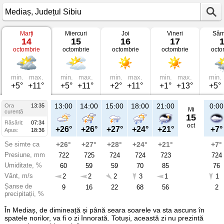
Marți
Miercuri
Joi
Vineri
Sâm
Vremea
14
15
16
17
în
octombrie
octombrie
octombrie
octombrie
octo
Mediaș
pe
14
octombrie
2025
min.
max.
min.
max.
min.
max.
min.
max.
min.
Județul
+5°
+11°
+5°
+11°
+2°
+11°
+1°
+13°
+5°
Sibiu
13:00
14:00
15:00
18:00
21:00
0:00
Ora
13:35
Mi
curentă
15
Răsărit:
07:34
oct
+26°
+26°
+27°
+24°
+21°
+7°
Apus:
18:36
Se simte ca
+26°
+27°
+28°
+24°
+21°
+7°
Presiune, mm
722
725
724
724
723
724
Umiditate, %
60
59
59
70
85
76
Vânt, m/s
2
2
2
3
1
1
Șanse de
9
16
22
68
56
2
precipitații, %
În Mediaș, de dimineață și până seara soarele va sta ascuns în
spatele norilor, va fi o zi înnorată. Totuși, această zi nu prezintă