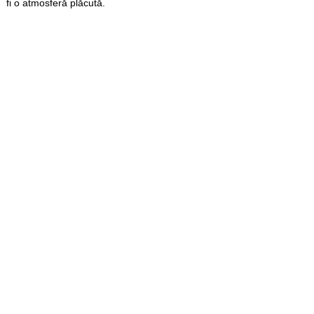
fi o atmosferă plăcută.