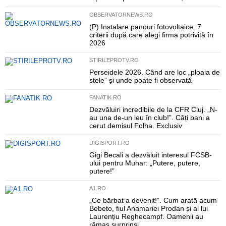
OBSERVATORNEWS.RO
(P) Instalare panouri fotovoltaice: 7
criterii după care alegi firma potrivită în
2026
STIRILEPROTV.RO
Perseidele 2026. Când are loc „ploaia de
stele” și unde poate fi observată
FANATIK.RO
Dezvăluiri incredibile de la CFR Cluj. „N-
au una de-un leu în club!”. Câți bani a
cerut demisul Folha. Exclusiv
DIGISPORT.RO
Gigi Becali a dezvăluit interesul FCSB-
ului pentru Muhar: „Putere, putere,
putere!”
A1.RO
„Ce bărbat a devenit!”. Cum arată acum
Bebeto, fiul Anamariei Prodan și al lui
Laurențiu Reghecampf. Oamenii au
rămas surprinși