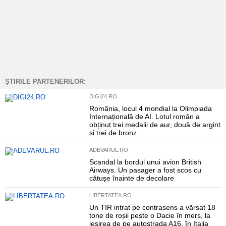
ȘTIRILE PARTENERILOR:
DIGI24.RO
România, locul 4 mondial la Olimpiada
Internațională de AI. Lotul român a
obținut trei medalii de aur, două de argint
și trei de bronz
ADEVARUL.RO
Scandal la bordul unui avion British
Airways. Un pasager a fost scos cu
cătușe înainte de decolare
LIBERTATEA.RO
Un TIR intrat pe contrasens a vărsat 18
tone de roșii peste o Dacie în mers, la
ieșirea de pe autostrada A16, în Italia