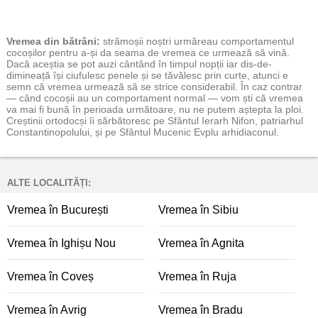
Vremea
din bătrâni:
strămoșii noștri urmăreau comportamentul
cocoșilor pentru a-și da seama de vremea ce urmează să vină.
Dacă aceștia se pot auzi cântând în timpul nopții iar dis-de-
dimineață își ciufulesc penele și se tăvălesc prin curte, atunci e
semn că vremea urmează să se strice considerabil. În caz contrar
— când cocoșii au un comportament normal — vom ști că vremea
va mai fi bună în perioada următoare, nu ne putem aștepta la ploi.
Creștinii ortodocși îi sărbătoresc pe Sfântul Ierarh Nifon, patriarhul
Constantinopolului, și pe Sfântul Mucenic Evplu arhidiaconul.
ALTE LOCALITĂȚI:
Vremea în București
Vremea în Sibiu
Vremea în Ighișu Nou
Vremea în Agnita
Vremea în Coveș
Vremea în Ruja
Vremea în Avrig
Vremea în Bradu