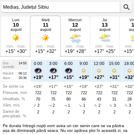
Luni
Marți
Miercuri
Joi
Vi
Vremea
10
11
12
13
în
august
august
august
august
au
Mediaș
mâine
Județul
Sibiu
min.
max.
min.
max.
min.
max.
min.
max.
min.
+15°
+30°
+15°
+32°
+19°
+28°
+17°
+25°
+15°
21:00
0:00
3:00
6:00
9:00
12:00
15:00
18:0
Ora
14:55
Ma
curentă
11
Răsărit:
06:12
aug
+24°
+19°
+17°
+15°
+19°
+27°
+31°
+32
Apus:
20:36
Se simte ca
+24°
+19°
+17°
+15°
+19°
+27°
+31°
+32°
Presiune, mm
722
722
722
722
722
722
722
722
Umiditate, %
53
70
75
80
66
43
31
28
Vânt, m/s
1
2
2
1
1
2
3
3
Șanse de
2
2
2
2
2
2
2
2
precipitații, %
Pe durata întregii nopți vom avea un cer senin care se va păstra
așa de dimineață până seara. Nu vor apărea ploi în această zi, va