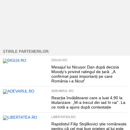
ȘTIRILE PARTENERILOR:
DIGI24.RO
Mesajul lui Nicușor Dan după decizia
Moody's privind ratingul de țară: „A
confirmat pașii importanți pe care
România i-a făcut”
ADEVARUL.RO
Reacția învățătoarei care a luat 4,90 la
titularizare: „M-a trecut din iad în rai”. La
ce notă a ajuns după contestație
LIBERTATEA.RO
Rapidistul Filip Stojilkovici știe românește
pentru că cel mai bun prieten al lui este