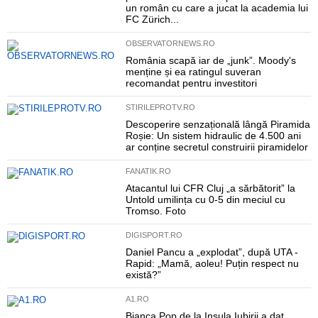
un român cu care a jucat la academia lui
FC Zürich...
OBSERVATORNEWS.RO
România scapă iar de „junk”. Moody's
menține și ea ratingul suveran
recomandat pentru investitori
STIRILEPROTV.RO
Descoperire senzațională lângă Piramida
Roșie: Un sistem hidraulic de 4.500 ani
ar conține secretul construirii piramidelor
FANATIK.RO
Atacantul lui CFR Cluj „a sărbătorit” la
Untold umilința cu 0-5 din meciul cu
Tromso. Foto
DIGISPORT.RO
Daniel Pancu a „explodat”, după UTA -
Rapid: „Mamă, aoleu! Puțin respect nu
există?”
A1.RO
Bianca Pop de la Insula Iubirii a dat