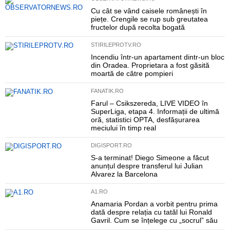
Cu cât se vând caisele românești în
piețe. Crengile se rup sub greutatea
fructelor după recolta bogată
STIRILEPROTV.RO
Incendiu într-un apartament dintr-un bloc
din Oradea. Proprietara a fost găsită
moartă de către pompieri
FANATIK.RO
Farul – Csikszereda, LIVE VIDEO în
SuperLiga, etapa 4. Informații de ultimă
oră, statistici OPTA, desfășurarea
meciului în timp real
DIGISPORT.RO
S-a terminat! Diego Simeone a făcut
anunțul despre transferul lui Julian
Alvarez la Barcelona
A1.RO
Anamaria Pordan a vorbit pentru prima
dată despre relația cu tatăl lui Ronald
Gavril. Cum se înțelege cu „socrul” său