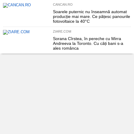
CANCAN.RO
Soarele puternic nu înseamnă automat
producție mai mare. Ce pățesc panourile
fotovoltaice la 40°C
ZIARE.COM
Sorana Cîrstea, în pereche cu Mirra
Andreeva la Toronto. Cu câți bani s-a
ales românca