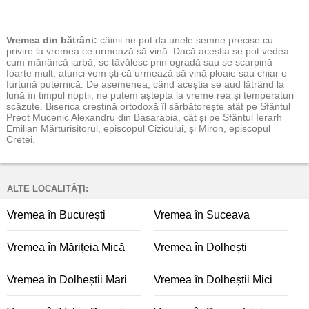
Vremea
din bătrâni:
câinii ne pot da unele semne precise cu
privire la vremea ce urmează să vină. Dacă aceștia se pot vedea
cum mănâncă iarbă, se tăvălesc prin ogradă sau se scarpină
foarte mult, atunci vom ști că urmează să vină ploaie sau chiar o
furtună puternică. De asemenea, când aceștia se aud lătrând la
lună în timpul nopții, ne putem aștepta la vreme rea și temperaturi
scăzute. Biserica creștină ortodoxă îl sărbătorește atât pe Sfântul
Preot Mucenic Alexandru din Basarabia, cât și pe Sfântul Ierarh
Emilian Mărturisitorul, episcopul Cizicului, și Miron, episcopul
Cretei.
ALTE LOCALITĂȚI:
Vremea în București
Vremea în Suceava
Vremea în Mărițeia Mică
Vremea în Dolhești
Vremea în Dolheștii Mari
Vremea în Dolheștii Mici