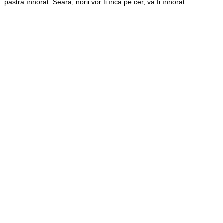
păstra înnorat. Seara, norii vor fi încă pe cer, va fi înnorat.