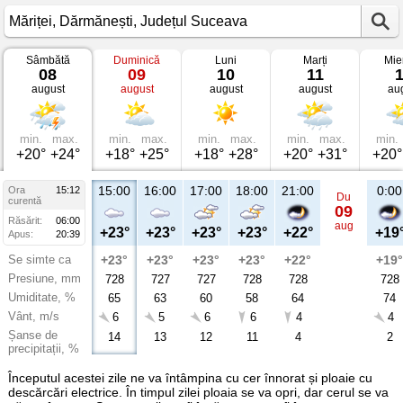
Sâmbătă
Duminică
Luni
Marți
Mie
Vremea
08
09
10
11
în
august
august
august
august
au
Măriței
Dărmănești,
Județul
Suceava
min.
max.
min.
max.
min.
max.
min.
max.
min.
+20°
+24°
+18°
+25°
+18°
+28°
+20°
+31°
+20°
15:00
16:00
17:00
18:00
21:00
0:00
Ora
15:12
Du
curentă
09
Răsărit:
06:00
aug
+23°
+23°
+23°
+23°
+22°
+19
Apus:
20:39
Se simte ca
+23°
+23°
+23°
+23°
+22°
+19°
Presiune, mm
728
727
727
728
728
728
Umiditate, %
65
63
60
58
64
74
Vânt, m/s
6
5
6
6
4
4
Șanse de
14
13
12
11
4
2
precipitații, %
Începutul acestei zile ne va întâmpina cu cer înnorat și ploaie cu
descărcări electrice. În timpul zilei ploaia se va opri, dar cerul se va