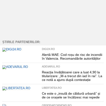
ȘTIRILE PARTENERILOR:
DIGI24.RO
Alertă MAE: Cod roșu de risc de incendii
în Valencia. Recomandările autorităților
ADEVARUL.RO
Reacția învățătoarei care a luat 4,90 la
titularizare: „M-a trecut din iad în rai”. La
ce notă a ajuns după contestație
LIBERTATEA.RO
Ce este o „insulă de căldură urbană” și
de ce orașele se încălzesc mai repede
OBSERVATORNEWS.RO