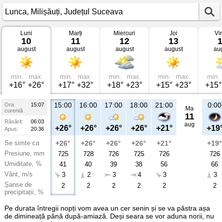
Luni
Marți
Miercuri
Joi
Vi
Vremea
10
11
12
13
în
august
august
august
august
au
Lunca
Milișăuți,
Județul
Suceava
min.
max.
min.
max.
min.
max.
min.
max.
min.
+16°
+26°
+17°
+32°
+18°
+23°
+15°
+23°
+15°
15:00
16:00
17:00
18:00
21:00
0:00
Ora
15:07
Ma
curentă
11
Răsărit:
06:03
aug
+26°
+26°
+26°
+26°
+21°
+19
Apus:
20:36
Se simte ca
+26°
+26°
+26°
+26°
+21°
+19°
Presiune, mm
725
728
726
725
726
726
Umiditate, %
41
40
39
38
56
66
Vânt, m/s
3
2
3
4
3
3
Șanse de
2
2
2
2
2
2
precipitații, %
Pe durata întregii nopți vom avea un cer senin și se va păstra așa
de dimineață până după-amiază. Deși seara se vor aduna norii, nu