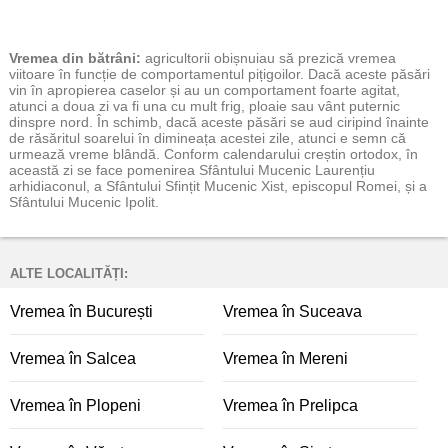
Vremea
din bătrâni:
agricultorii obișnuiau să prezică vremea
viitoare în funcție de comportamentul pițigoilor. Dacă aceste păsări
vin în apropierea caselor și au un comportament foarte agitat,
atunci a doua zi va fi una cu mult frig, ploaie sau vânt puternic
dinspre nord. În schimb, dacă aceste păsări se aud ciripind înainte
de răsăritul soarelui în dimineața acestei zile, atunci e semn că
urmează vreme blândă. Conform calendarului creștin ortodox, în
această zi se face pomenirea Sfântului Mucenic Laurențiu
arhidiaconul, a Sfântului Sfințit Mucenic Xist, episcopul Romei, și a
Sfântului Mucenic Ipolit.
ALTE LOCALITĂȚI:
Vremea în București
Vremea în Suceava
Vremea în Salcea
Vremea în Mereni
Vremea în Plopeni
Vremea în Prelipca