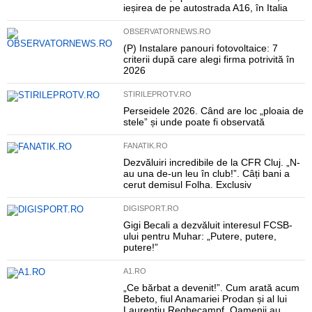
ieșirea de pe autostrada A16, în Italia
OBSERVATORNEWS.RO
(P) Instalare panouri fotovoltaice: 7
criterii după care alegi firma potrivită în
2026
STIRILEPROTV.RO
Perseidele 2026. Când are loc „ploaia de
stele” și unde poate fi observată
FANATIK.RO
Dezvăluiri incredibile de la CFR Cluj. „N-
au una de-un leu în club!”. Câți bani a
cerut demisul Folha. Exclusiv
DIGISPORT.RO
Gigi Becali a dezvăluit interesul FCSB-
ului pentru Muhar: „Putere, putere,
putere!”
A1.RO
„Ce bărbat a devenit!”. Cum arată acum
Bebeto, fiul Anamariei Prodan și al lui
Laurențiu Reghecampf. Oamenii au