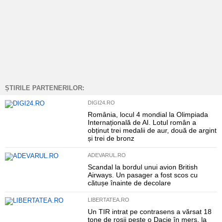
ȘTIRILE PARTENERILOR:
DIGI24.RO
România, locul 4 mondial la Olimpiada
Internațională de AI. Lotul român a
obținut trei medalii de aur, două de argint
și trei de bronz
ADEVARUL.RO
Scandal la bordul unui avion British
Airways. Un pasager a fost scos cu
cătușe înainte de decolare
LIBERTATEA.RO
Un TIR intrat pe contrasens a vărsat 18
tone de roșii peste o Dacie în mers, la