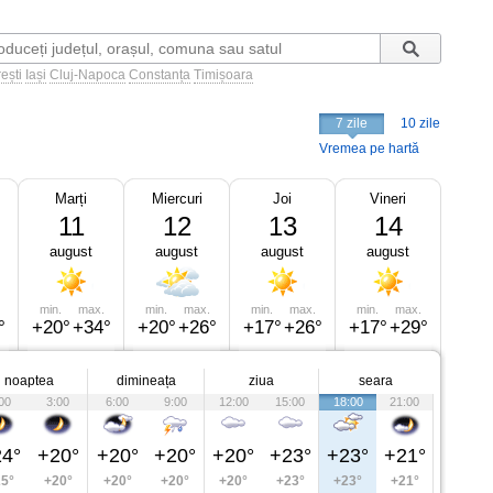
ești
Iași
Cluj-Napoca
Constanța
Timișoara
7 zile
10 zile
Vremea pe hartă
Marți
Miercuri
Joi
Vineri
11
12
13
14
august
august
august
august
min.
max.
min.
max.
min.
max.
min.
max.
°
+20°
+34°
+20°
+26°
+17°
+26°
+17°
+29°
noaptea
dimineața
ziua
seara
00
3:00
6:00
9:00
12:00
15:00
18:00
21:00
4°
+20°
+20°
+20°
+20°
+23°
+23°
+21°
5°
+20°
+20°
+20°
+20°
+23°
+23°
+21°