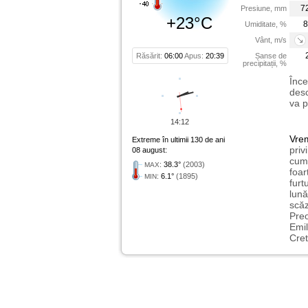
7
Presiune, mm
+23°C
8
Umiditate, %
Vânt, m/s
Răsărit:
06:00
Apus:
20:39
Șanse de
precipitații, %
Înce
desc
va p
14:12
Vre
Extreme în ultimii 130 de ani
priv
08 august:
cum 
:
38.3°
(2003)
MAX
foar
:
6.1°
(1895)
MIN
furt
lună
scăz
Preo
Emil
Cret