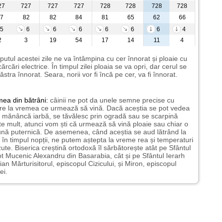
27
727
727
727
728
728
728
728
7
82
82
84
81
65
62
66
5
6
6
6
6
6
6
4
2
3
19
54
17
14
11
4
putul acestei zile ne va întâmpina cu cer înnorat și ploaie cu
ărcări electrice. În timpul zilei ploaia se va opri, dar cerul se
ăstra înnorat. Seara, norii vor fi încă pe cer, va fi înnorat.
mea
din bătrâni:
câinii ne pot da unele semne precise cu
ire la vremea ce urmează să vină. Dacă aceștia se pot vedea
mănâncă iarbă, se tăvălesc prin ogradă sau se scarpină
te mult, atunci vom ști că urmează să vină ploaie sau chiar o
ună puternică. De asemenea, când aceștia se aud lătrând la
 în timpul nopții, ne putem aștepta la vreme rea și temperaturi
ute. Biserica creștină ortodoxă îl sărbătorește atât pe Sfântul
t Mucenic Alexandru din Basarabia, cât și pe Sfântul Ierarh
ian Mărturisitorul, episcopul Cizicului, și Miron, episcopul
ei.