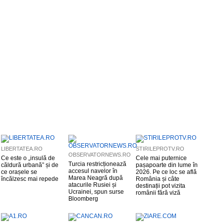
LIBERTATEA.RO
STIRILEPROTV.RO
OBSERVATORNEWS.RO
Ce este o „insulă de
Cele mai puternice
Turcia restricționează
căldură urbană” și de
pașapoarte din lume în
accesul navelor în
ce orașele se
2026. Pe ce loc se află
Marea Neagră după
încălzesc mai repede
România și câte
atacurile Rusiei și
destinații pot vizita
Ucrainei, spun surse
românii fără viză
Bloomberg