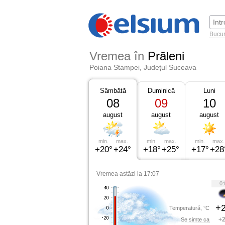
Bucur
Vremea în
Prăleni
Poiana Stampei, Județul Suceava
Sâmbătă
Duminică
Luni
08
09
10
august
august
august
min.
max.
min.
max.
min.
max.
+20°
+24°
+18°
+25°
+17°
+28
Vremea astăzi la 17:07
0:
+2
Temperatură, °C
+2
Se simte ca