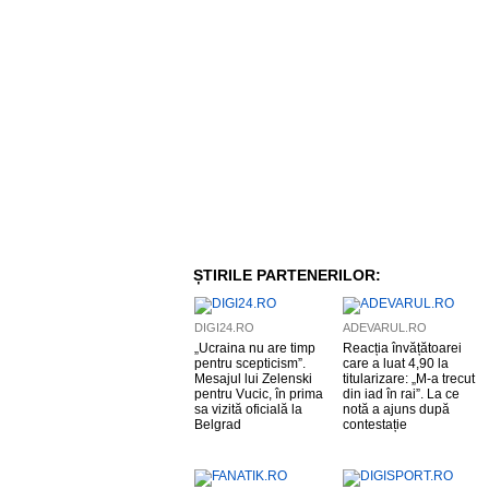
ȘTIRILE PARTENERILOR:
DIGI24.RO
ADEVARUL.RO
„Ucraina nu are timp
Reacția învățătoarei
pentru scepticism”.
care a luat 4,90 la
Mesajul lui Zelenski
titularizare: „M-a trecut
pentru Vucic, în prima
din iad în rai”. La ce
sa vizită oficială la
notă a ajuns după
Belgrad
contestație