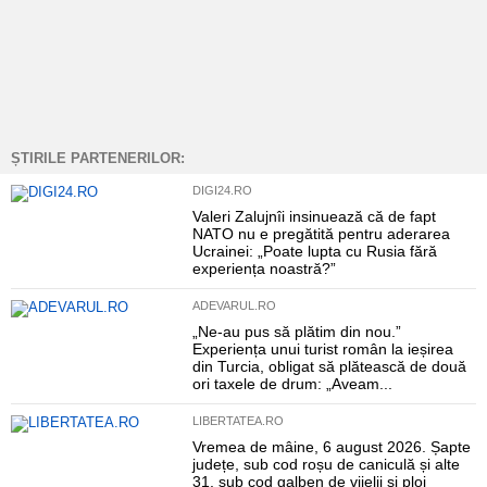
ȘTIRILE PARTENERILOR:
DIGI24.RO
Valeri Zalujnîi insinuează că de fapt
NATO nu e pregătită pentru aderarea
Ucrainei: „Poate lupta cu Rusia fără
experiența noastră?”
ADEVARUL.RO
„Ne-au pus să plătim din nou.”
Experiența unui turist român la ieșirea
din Turcia, obligat să plătească de două
ori taxele de drum: „Aveam...
LIBERTATEA.RO
Vremea de mâine, 6 august 2026. Șapte
județe, sub cod roșu de caniculă și alte
31, sub cod galben de vijelii și ploi