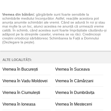
Vremea
din bătrâni:
gărgărițele sunt foarte sensibile la
schimbările mediului înconjurător. Astfel, reacțiile acestora pot
anunța anumite schimbări ale vremii. Când se adună în roi și stau
mai multe la un loc, atunci acestea ne anunță că urmează vreme
caldă. În schimb, când acestea sunt foarte împrăștiate căutându-și
adăpost pe la streșinile caselor, vremea se va răci. Credincioșii
creștini ortodocși sărbătoresc Schimbarea la Față a Domnului
(Dezlegare la pește).
ALTE LOCALITĂȚI:
Vremea în București
Vremea în Suceava
Vremea în Vadu Moldovei
Vremea în Cămârzani
Vremea în Ciumulești
Vremea în Dumbrăvița
Vremea în Ioneasa
Vremea în Mesteceni