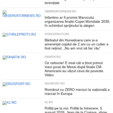
torențiale
OBSERVATORNEWS.RO
Infantino ar fi promis Marocului
organizarea finalei Cupei Mondiale 2030,
în schimbul sprijinului la alegeri
STIRILEPROTV.RO
Bărbatul din Hunedoara care și-a
amenințat copilul de 2 ani cu un cutter a
fost reținut. „Nu am vrut să fac rău”
FANATIK.RO
Ce nebunie! E ireal cât a ținut primul
meci jucat de Messi după finala CM.
Americanii au văzut ceva de poveste.
Video
DIGISPORT.RO
Românul cu ZERO meciuri la națională a
marcat în Europa
A1.RO
Poftiți pe la noi: Poftiți la întrecere, 5
august 2026. Jean de la Craiova, show