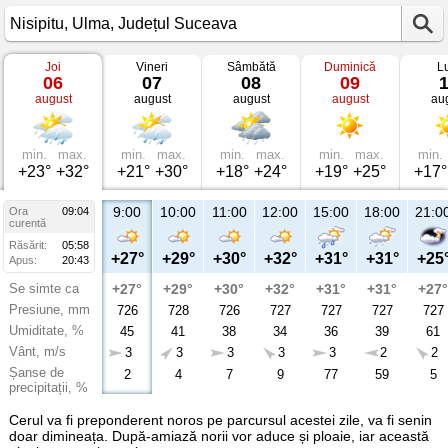
Joi
Vineri
Sâmbătă
Duminică
L
Vremea
06
07
08
09
în
august
august
august
august
au
Nisipitu
Ulma,
Județul
Suceava
min.
max.
min.
max.
min.
max.
min.
max.
min.
+23°
+32°
+21°
+30°
+18°
+24°
+19°
+25°
+17°
9:00
10:00
11:00
12:00
15:00
18:00
21:0
Ora
09:04
curentă
Răsărit:
05:58
+27°
+29°
+30°
+32°
+31°
+31°
+25
Apus:
20:43
Se simte ca
+27°
+29°
+30°
+32°
+31°
+31°
+27°
Presiune, mm
726
728
726
727
727
727
727
Umiditate, %
45
41
38
34
36
39
61
Vânt, m/s
3
3
3
3
3
2
2
Șanse de
2
4
7
9
77
59
5
precipitații, %
Cerul va fi preponderent noros pe parcursul acestei zile, va fi senin
doar dimineața. După-amiază norii vor aduce și ploaie, iar această