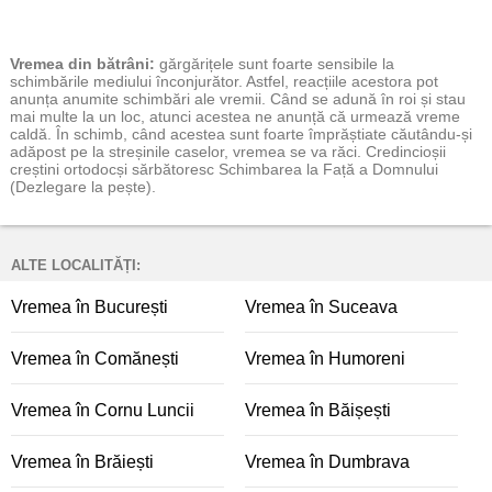
Vremea
din bătrâni:
gărgărițele sunt foarte sensibile la
schimbările mediului înconjurător. Astfel, reacțiile acestora pot
anunța anumite schimbări ale vremii. Când se adună în roi și stau
mai multe la un loc, atunci acestea ne anunță că urmează vreme
caldă. În schimb, când acestea sunt foarte împrăștiate căutându-și
adăpost pe la streșinile caselor, vremea se va răci. Credincioșii
creștini ortodocși sărbătoresc Schimbarea la Față a Domnului
(Dezlegare la pește).
ALTE LOCALITĂȚI:
Vremea în București
Vremea în Suceava
Vremea în Comănești
Vremea în Humoreni
Vremea în Cornu Luncii
Vremea în Băișești
Vremea în Brăiești
Vremea în Dumbrava