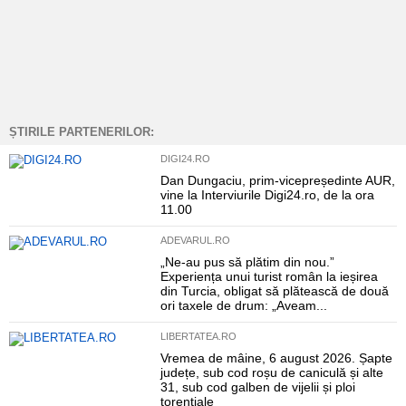
ȘTIRILE PARTENERILOR:
DIGI24.RO
Dan Dungaciu, prim-vicepreședinte AUR,
vine la Interviurile Digi24.ro, de la ora
11.00
ADEVARUL.RO
„Ne-au pus să plătim din nou.”
Experiența unui turist român la ieșirea
din Turcia, obligat să plătească de două
ori taxele de drum: „Aveam...
LIBERTATEA.RO
Vremea de mâine, 6 august 2026. Șapte
județe, sub cod roșu de caniculă și alte
31, sub cod galben de vijelii și ploi
torențiale