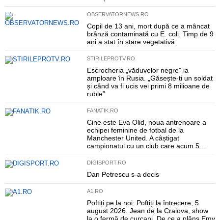
OBSERVATORNEWS.RO
Copil de 13 ani, mort după ce a mâncat
brânză contaminată cu E. coli. Timp de 9
ani a stat în stare vegetativă
STIRILEPROTV.RO
Escrocheria „văduvelor negre” ia
amploare în Rusia. „Găsește-ți un soldat
și când va fi ucis vei primi 8 milioane de
ruble”
FANATIK.RO
Cine este Eva Olid, noua antrenoare a
echipei feminine de fotbal de la
Manchester United. A câștigat
campionatul cu un club care acum 5...
DIGISPORT.RO
Dan Petrescu s-a decis
A1.RO
Poftiți pe la noi: Poftiți la întrecere, 5
august 2026. Jean de la Craiova, show
la o fermă de curcani. De ce a plâns Emy