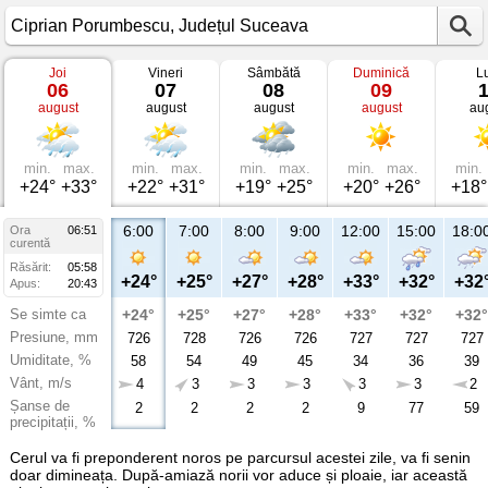
Joi
Vineri
Sâmbătă
Duminică
L
Vremea
06
07
08
09
în
august
august
august
august
au
Ciprian
Porumbescu
Județul
Suceava
min.
max.
min.
max.
min.
max.
min.
max.
min.
+24°
+33°
+22°
+31°
+19°
+25°
+20°
+26°
+18°
6:00
7:00
8:00
9:00
12:00
15:00
18:0
Ora
06:51
curentă
Răsărit:
05:58
+24°
+25°
+27°
+28°
+33°
+32°
+32
Apus:
20:43
Se simte ca
+24°
+25°
+27°
+28°
+33°
+32°
+32°
Presiune, mm
726
728
726
726
727
727
727
Umiditate, %
58
54
49
45
34
36
39
Vânt, m/s
4
3
3
3
3
3
2
Șanse de
2
2
2
2
9
77
59
precipitații, %
Cerul va fi preponderent noros pe parcursul acestei zile, va fi senin
doar dimineața. După-amiază norii vor aduce și ploaie, iar această