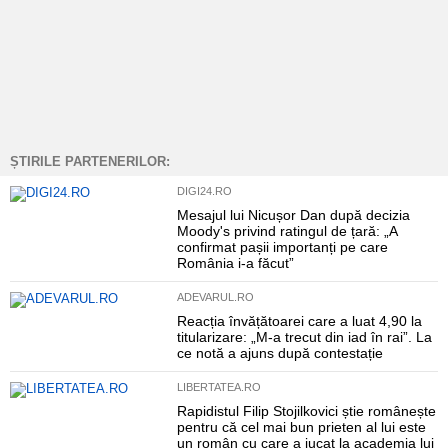
ȘTIRILE PARTENERILOR:
DIGI24.RO
Mesajul lui Nicușor Dan după decizia
Moody's privind ratingul de țară: „A
confirmat pașii importanți pe care
România i-a făcut”
ADEVARUL.RO
Reacția învățătoarei care a luat 4,90 la
titularizare: „M-a trecut din iad în rai”. La
ce notă a ajuns după contestație
LIBERTATEA.RO
Rapidistul Filip Stojilkovici știe românește
pentru că cel mai bun prieten al lui este
un român cu care a jucat la academia lui