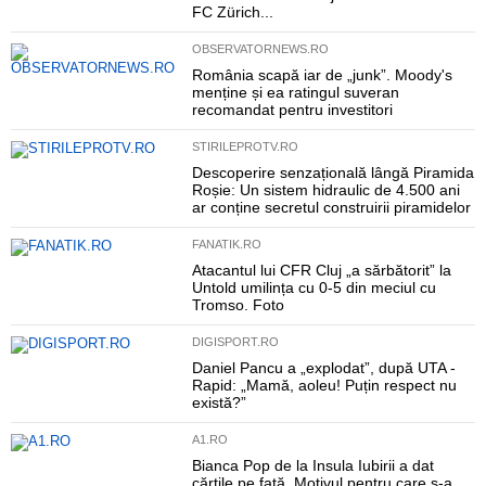
FC Zürich...
OBSERVATORNEWS.RO
România scapă iar de „junk”. Moody's
menține și ea ratingul suveran
recomandat pentru investitori
STIRILEPROTV.RO
Descoperire senzațională lângă Piramida
Roșie: Un sistem hidraulic de 4.500 ani
ar conține secretul construirii piramidelor
FANATIK.RO
Atacantul lui CFR Cluj „a sărbătorit” la
Untold umilința cu 0-5 din meciul cu
Tromso. Foto
DIGISPORT.RO
Daniel Pancu a „explodat”, după UTA -
Rapid: „Mamă, aoleu! Puțin respect nu
există?”
A1.RO
Bianca Pop de la Insula Iubirii a dat
cărțile pe față. Motivul pentru care s-a