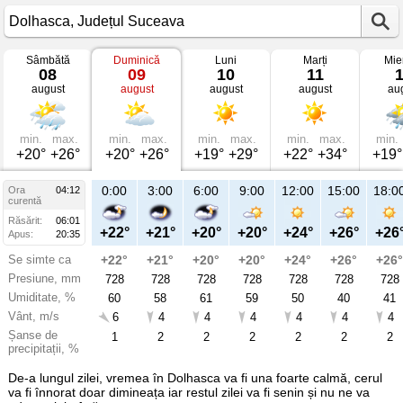
Sâmbătă
Duminică
Luni
Marți
Mie
Vremea
08
09
10
11
în
august
august
august
august
au
Dolhasca
mâine
Județul
Suceava
min.
max.
min.
max.
min.
max.
min.
max.
min.
+20°
+26°
+20°
+26°
+19°
+29°
+22°
+34°
+19°
21:00
0:00
3:00
6:00
9:00
12:00
15:00
18:0
Ora
04:12
Du
curentă
09
Răsărit:
06:01
aug
+24°
+22°
+21°
+20°
+20°
+24°
+26°
+26
Apus:
20:35
Se simte ca
+24°
+22°
+21°
+20°
+20°
+24°
+26°
+26°
Presiune, mm
728
728
728
728
728
728
728
728
Umiditate, %
49
60
58
61
59
50
40
41
Vânt, m/s
5
6
4
4
4
4
4
4
Șanse de
7
1
2
2
2
2
2
2
precipitații, %
De-a lungul zilei, vremea în Dolhasca va fi una foarte calmă, cerul
va fi înnorat doar dimineața iar restul zilei va fi senin și nu ne va