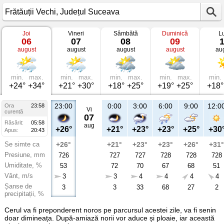
Joi
Vineri
Sâmbătă
Duminică
L
Vremea
06
07
08
09
în
august
august
august
august
au
Frătăuții
Vechi
Județul
Suceava
min.
max.
min.
max.
min.
max.
min.
max.
min.
+24°
+34°
+21°
+30°
+18°
+25°
+19°
+25°
+18°
23:00
0:00
3:00
6:00
9:00
12:0
Ora
23:58
Vi
curentă
07
Răsărit:
05:58
aug
+26°
+21°
+23°
+23°
+25°
+30
Apus:
20:43
Se simte ca
+26°
+21°
+23°
+23°
+26°
+31°
Presiune, mm
726
727
727
728
728
728
Umiditate, %
53
72
70
67
68
51
Vânt, m/s
3
3
4
4
4
4
Șanse de
3
3
33
68
27
2
precipitații, %
Cerul va fi preponderent noros pe parcursul acestei zile, va fi senin
doar dimineața. După-amiază norii vor aduce și ploaie, iar această