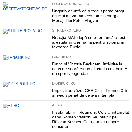
OBSERVATORNEWS.RO
Ungaria anunță că a trecut peste pragul
critic și nu va mai economisi energie.
Mesajul lui Peter Magyar
STIRILEPROTV.RO
Reacția MAE după ce o româncă a fost
arestată în Germania pentru spionaj în
favoarea Rusiei
FANATIK.RO
David și Victoria Beckham, întâlnire la
ceas de seară cu un alt cuplu celebru. E
un sportiv legendar
DIGISPORT.RO
Englezii au văzut CFR Cluj - Tromso 0-5
și s-au speriat de ce s-a întâmplat!
A1.RO
Insula Iubirii – Reuniuni: Ce s-a întâmplat
când Romeo Vasiloni l-a întâlnit pe
Răzvan Kovacs. Ce s-a aflat despre
concurent