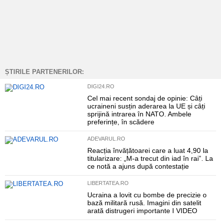
ȘTIRILE PARTENERILOR:
DIGI24.RO
Cel mai recent sondaj de opinie: Câți
ucraineni susțin aderarea la UE și câți
sprijină intrarea în NATO. Ambele
preferințe, în scădere
ADEVARUL.RO
Reacția învățătoarei care a luat 4,90 la
titularizare: „M-a trecut din iad în rai”. La
ce notă a ajuns după contestație
LIBERTATEA.RO
Ucraina a lovit cu bombe de precizie o
bază militară rusă. Imagini din satelit
arată distrugeri importante I VIDEO