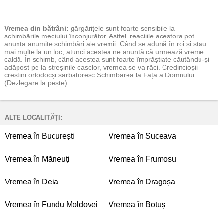
Vremea
din bătrâni:
gărgărițele sunt foarte sensibile la
schimbările mediului înconjurător. Astfel, reacțiile acestora pot
anunța anumite schimbări ale vremii. Când se adună în roi și stau
mai multe la un loc, atunci acestea ne anunță că urmează vreme
caldă. În schimb, când acestea sunt foarte împrăștiate căutându-și
adăpost pe la streșinile caselor, vremea se va răci. Credincioșii
creștini ortodocși sărbătoresc Schimbarea la Față a Domnului
(Dezlegare la pește).
ALTE LOCALITĂȚI:
Vremea în București
Vremea în Suceava
Vremea în Măneuți
Vremea în Frumosu
Vremea în Deia
Vremea în Dragoșa
Vremea în Fundu Moldovei
Vremea în Botuș