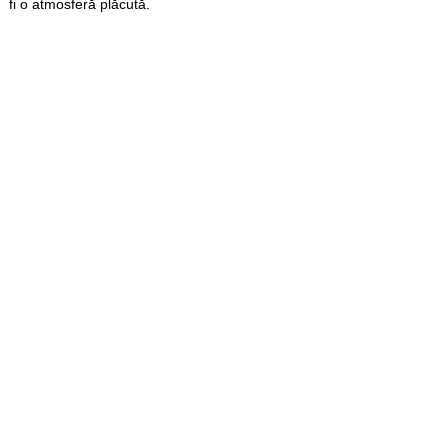
fi o atmosferă plăcută.