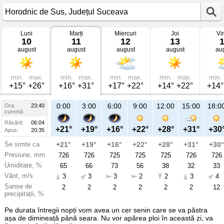
Luni
Marți
Miercuri
Joi
Vi
Vremea
10
11
12
13
în
august
august
august
august
au
Horodnic
de
Sus
mâine
Județul
min.
max.
min.
max.
min.
max.
min.
max.
min.
Suceava
+15°
+26°
+16°
+31°
+17°
+22°
+14°
+22°
+14°
23:00
0:00
3:00
6:00
9:00
12:00
15:00
18:0
Ora
23:40
Ma
curentă
11
Răsărit:
06:04
aug
+19°
+21°
+19°
+16°
+22°
+28°
+31°
+30
Apus:
20:35
Se simte ca
+19°
+21°
+19°
+16°
+22°
+28°
+31°
+30°
Presiune, mm
726
726
726
725
725
725
726
726
Umiditate, %
64
65
66
73
56
38
32
33
Vânt, m/s
3
3
3
3
2
2
3
4
Șanse de
2
2
2
2
2
2
2
12
precipitații, %
Pe durata întregii nopți vom avea un cer senin care se va păstra
așa de dimineață până seara. Nu vor apărea ploi în această zi, va