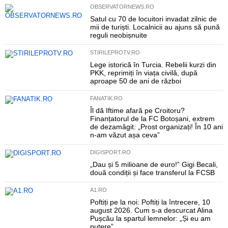
OBSERVATORNEWS.RO
Satul cu 70 de locuitori invadat zilnic de
mii de turiști. Localnicii au ajuns să pună
reguli neobișnuite
STIRILEPROTV.RO
Lege istorică în Turcia. Rebelii kurzi din
PKK, reprimiți în viața civilă, după
aproape 50 de ani de război
FANATIK.RO
Îl dă Iftime afară pe Croitoru?
Finanțatorul de la FC Botoșani, extrem
de dezamăgit: „Prost organizați! În 10 ani
n-am văzut așa ceva”
DIGISPORT.RO
„Dau și 5 milioane de euro!” Gigi Becali,
două condiții și face transferul la FCSB
A1.RO
Poftiți pe la noi: Poftiți la întrecere, 10
august 2026. Cum s-a descurcat Alina
Pușcău la spartul lemnelor: „Și eu am
putere”