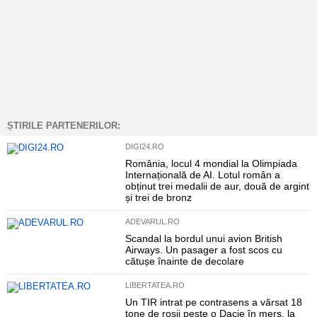
ȘTIRILE PARTENERILOR:
DIGI24.RO
România, locul 4 mondial la Olimpiada
Internațională de AI. Lotul român a
obținut trei medalii de aur, două de argint
și trei de bronz
ADEVARUL.RO
Scandal la bordul unui avion British
Airways. Un pasager a fost scos cu
cătușe înainte de decolare
LIBERTATEA.RO
Un TIR intrat pe contrasens a vărsat 18
tone de roșii peste o Dacie în mers, la