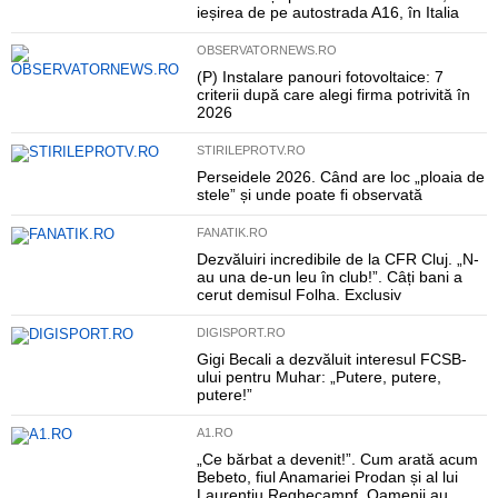
ieșirea de pe autostrada A16, în Italia
OBSERVATORNEWS.RO
(P) Instalare panouri fotovoltaice: 7
criterii după care alegi firma potrivită în
2026
STIRILEPROTV.RO
Perseidele 2026. Când are loc „ploaia de
stele” și unde poate fi observată
FANATIK.RO
Dezvăluiri incredibile de la CFR Cluj. „N-
au una de-un leu în club!”. Câți bani a
cerut demisul Folha. Exclusiv
DIGISPORT.RO
Gigi Becali a dezvăluit interesul FCSB-
ului pentru Muhar: „Putere, putere,
putere!”
A1.RO
„Ce bărbat a devenit!”. Cum arată acum
Bebeto, fiul Anamariei Prodan și al lui
Laurențiu Reghecampf. Oamenii au