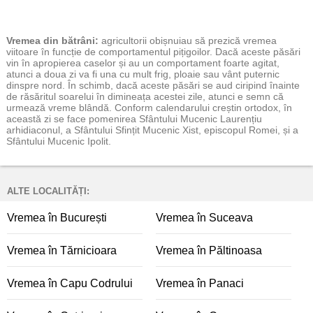
Vremea
din bătrâni:
agricultorii obișnuiau să prezică vremea
viitoare în funcție de comportamentul pițigoilor. Dacă aceste păsări
vin în apropierea caselor și au un comportament foarte agitat,
atunci a doua zi va fi una cu mult frig, ploaie sau vânt puternic
dinspre nord. În schimb, dacă aceste păsări se aud ciripind înainte
de răsăritul soarelui în dimineața acestei zile, atunci e semn că
urmează vreme blândă. Conform calendarului creștin ortodox, în
această zi se face pomenirea Sfântului Mucenic Laurențiu
arhidiaconul, a Sfântului Sfințit Mucenic Xist, episcopul Romei, și a
Sfântului Mucenic Ipolit.
ALTE LOCALITĂȚI:
Vremea în București
Vremea în Suceava
Vremea în Tărnicioara
Vremea în Păltinoasa
Vremea în Capu Codrului
Vremea în Panaci