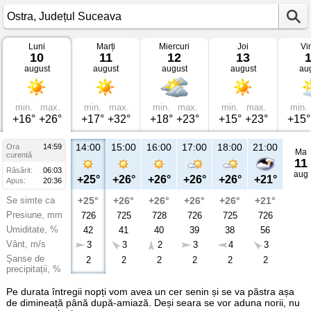
Luni
Marți
Miercuri
Joi
Vi
Vremea
10
11
12
13
în
august
august
august
august
au
Ostra
Județul
Suceava
min.
max.
min.
max.
min.
max.
min.
max.
min.
+16°
+26°
+17°
+32°
+18°
+23°
+15°
+23°
+15°
14:00
15:00
16:00
17:00
18:00
21:00
Ora
14:59
Ma
curentă
11
Răsărit:
06:03
aug
+25°
+26°
+26°
+26°
+26°
+21°
Apus:
20:36
Se simte ca
+25°
+26°
+26°
+26°
+26°
+21°
Presiune, mm
726
725
728
726
725
726
Umiditate, %
42
41
40
39
38
56
Vânt, m/s
3
3
2
3
4
3
Șanse de
2
2
2
2
2
2
precipitații, %
Pe durata întregii nopți vom avea un cer senin și se va păstra așa
de dimineață până după-amiază. Deși seara se vor aduna norii, nu