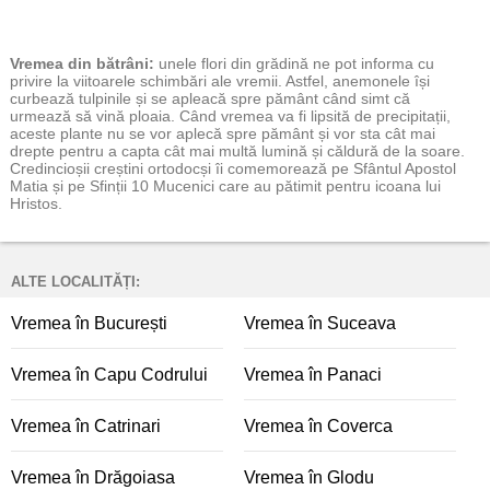
Vremea
din bătrâni:
unele flori din grădină ne pot informa cu
privire la viitoarele schimbări ale vremii. Astfel, anemonele își
curbează tulpinile și se apleacă spre pământ când simt că
urmează să vină ploaia. Când vremea va fi lipsită de precipitații,
aceste plante nu se vor aplecă spre pământ și vor sta cât mai
drepte pentru a capta cât mai multă lumină și căldură de la soare.
Credincioșii creștini ortodocși îi comemorează pe Sfântul Apostol
Matia și pe Sfinții 10 Mucenici care au pătimit pentru icoana lui
Hristos.
ALTE LOCALITĂȚI:
Vremea în București
Vremea în Suceava
Vremea în Capu Codrului
Vremea în Panaci
Vremea în Catrinari
Vremea în Coverca
Vremea în Drăgoiasa
Vremea în Glodu