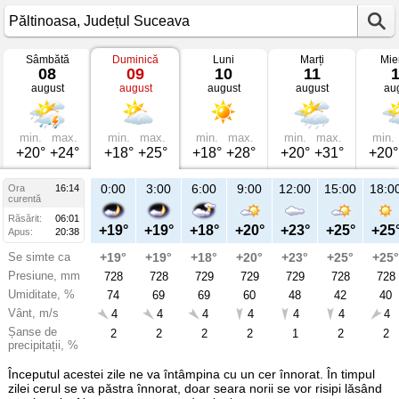
Sâmbătă
Duminică
Luni
Marți
Mie
Vremea
08
09
10
11
în
august
august
august
august
au
Păltinoasa
mâine
Județul
Suceava
min.
max.
min.
max.
min.
max.
min.
max.
min.
+20°
+24°
+18°
+25°
+18°
+28°
+20°
+31°
+20°
21:00
0:00
3:00
6:00
9:00
12:00
15:00
18:0
Ora
16:14
Du
curentă
09
Răsărit:
06:01
aug
+22°
+19°
+19°
+18°
+20°
+23°
+25°
+25
Apus:
20:38
Se simte ca
+22°
+19°
+19°
+18°
+20°
+23°
+25°
+25°
Presiune, mm
728
728
728
729
729
729
728
728
Umiditate, %
64
74
69
69
60
48
42
40
Vânt, m/s
4
4
4
4
4
4
4
4
Șanse de
4
2
2
2
2
1
2
2
precipitații, %
Începutul acestei zile ne va întâmpina cu un cer înnorat. În timpul
zilei cerul se va păstra înnorat, doar seara norii se vor risipi lăsând