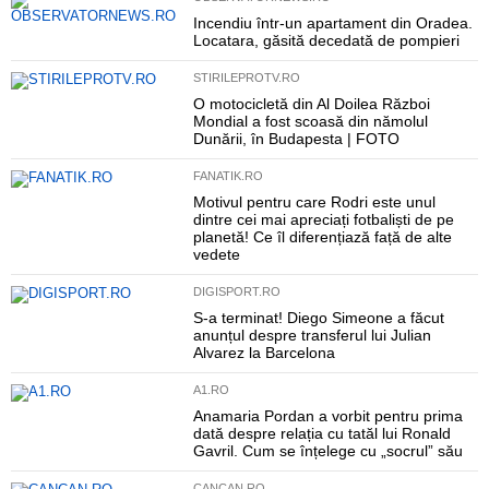
Incendiu într-un apartament din Oradea.
Locatara, găsită decedată de pompieri
STIRILEPROTV.RO
O motocicletă din Al Doilea Război
Mondial a fost scoasă din nămolul
Dunării, în Budapesta | FOTO
FANATIK.RO
Motivul pentru care Rodri este unul
dintre cei mai apreciați fotbaliști de pe
planetă! Ce îl diferențiază față de alte
vedete
DIGISPORT.RO
S-a terminat! Diego Simeone a făcut
anunțul despre transferul lui Julian
Alvarez la Barcelona
A1.RO
Anamaria Pordan a vorbit pentru prima
dată despre relația cu tatăl lui Ronald
Gavril. Cum se înțelege cu „socrul” său
CANCAN.RO