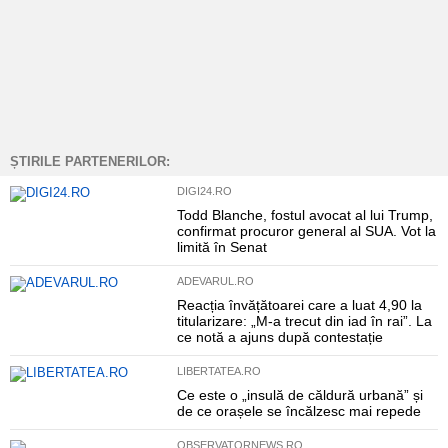
ȘTIRILE PARTENERILOR:
DIGI24.RO
Todd Blanche, fostul avocat al lui Trump,
confirmat procuror general al SUA. Vot la
limită în Senat
ADEVARUL.RO
Reacția învățătoarei care a luat 4,90 la
titularizare: „M-a trecut din iad în rai”. La
ce notă a ajuns după contestație
LIBERTATEA.RO
Ce este o „insulă de căldură urbană” și
de ce orașele se încălzesc mai repede
OBSERVATORNEWS.RO