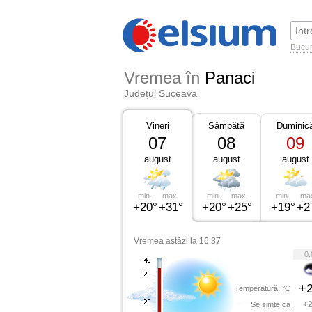
Bucur
Vremea în
Panaci
Județul Suceava
Vineri
Sâmbătă
Duminic
07
08
09
august
august
august
min.
max.
min.
max.
min.
ma
+20°
+31°
+20°
+25°
+19°
+2
Vremea astăzi la 16:37
0:
+2
Temperatură, °C
+2
Se simte ca