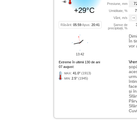
7
Presiune, mm
+29°C
7
Umiditate, %
Vânt, m/s
Răsărit:
05:59
Apus:
20:41
Șanse de
precipitații, %
Dimi
În t
vor 
13:42
Vre
Extreme în ultimii 130 de ani
șopâ
07 august:
aces
:
41.0°
(1913)
MAX
urmă
:
2.5°
(1945)
MIN
înti
face
și î
Sfân
Pârv
Sfân
Cuvi