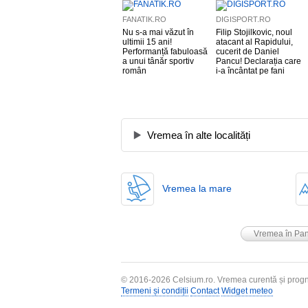
FANATIK.RO
DIGISPORT.RO
Nu s-a mai văzut în
Filip Stojilkovic, noul
ultimii 15 ani!
atacant al Rapidului,
Performanță fabuloasă
cucerit de Daniel
a unui tânăr sportiv
Pancu! Declarația care
român
i-a încântat pe fani
Vremea în alte localități
Vremea la mare
Vremea în Pan
© 2016-2026
Celsium.ro
. Vremea curentă și progn
Termeni și condiții
Contact
Widget meteo