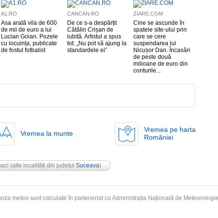
A1.RO
CANCAN.RO
ZIARE.COM
Asa arată vila de 600
De ce s-a despărțit
Cine se ascunde în
de mii de euro a lui
Cătălin Crișan de
spatele site-ului prin
Lucian Goian. Pozele
iubită. Artistul a spus
care se cere
cu locuința, publicate
tot: „Nu pot să ajung la
suspendarea lui
de fostul fotbalist
standardele ei”
Nicușor Dan. Încasări
de peste două
milioane de euro din
conturile...
Vremea pe harta
Vremea la munte
României
aci
(alte localități din județul
Suceava
)
oza meteo sunt calculate în parteneriat cu Administrația Națională de
Meteorologi