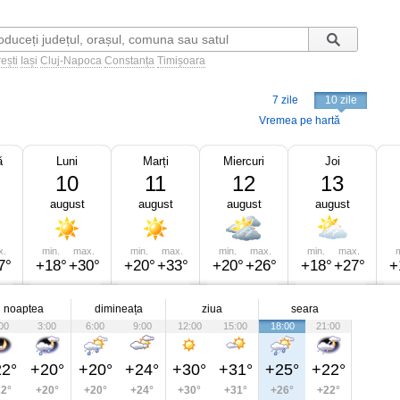
ești
Iași
Cluj-Napoca
Constanța
Timișoara
7 zile
10 zile
Vremea pe hartă
ă
Luni
Marți
Miercuri
Joi
10
11
12
13
august
august
august
august
x.
min.
max.
min.
max.
min.
max.
min.
max.
m
7°
+18°
+30°
+20°
+33°
+20°
+26°
+18°
+27°
+
noaptea
dimineața
ziua
seara
00
3:00
6:00
9:00
12:00
15:00
18:00
21:00
2°
+20°
+20°
+24°
+30°
+31°
+25°
+22°
2°
+20°
+20°
+24°
+30°
+31°
+26°
+22°