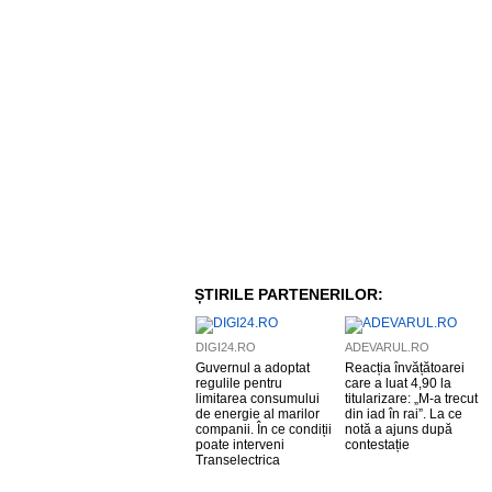
ȘTIRILE PARTENERILOR:
DIGI24.RO
ADEVARUL.RO
Guvernul a adoptat
Reacția învățătoarei
regulile pentru
care a luat 4,90 la
limitarea consumului
titularizare: „M-a trecut
de energie al marilor
din iad în rai”. La ce
companii. În ce condiții
notă a ajuns după
poate interveni
contestație
Transelectrica