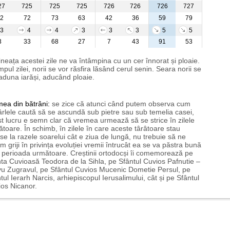
27
725
725
725
726
726
726
727
2
72
73
63
42
36
59
79
3
4
4
3
3
3
5
5
3
33
68
27
7
43
91
53
neața acestei zile ne va întâmpina cu un cer înnorat și ploaie.
impul zilei, norii se vor răsfira lăsând cerul senin. Seara norii se
aduna iarăși, aducând ploaie.
mea
din bătrâni:
se zice că atunci când putem observa cum
rlele caută să se ascundă sub pietre sau sub temelia casei,
t lucru e semn clar că vremea urmează să se strice în zilele
toare. În schimb, în zilele în care aceste târâtoare stau
nse la razele soarelui cât e ziua de lungă, nu trebuie să ne
m griji în privința evoluției vremii întrucât ea se va păstra bună
n perioada următoare. Creștinii ortodocși îi comemorează pe
ta Cuvioasă Teodora de la Sihla, pe Sfântul Cuvios Pafnutie –
u Zugravul, pe Sfântul Cuvios Mucenic Dometie Persul, pe
tul Ierarh Narcis, arhiepiscopul Ierusalimului, cât și pe Sfântul
os Nicanor.