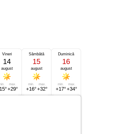
Vineri
Sâmbătă
Duminică
14
15
16
august
august
august
in.
max.
min.
max.
min.
max.
15°
+29°
+16°
+32°
+17°
+34°