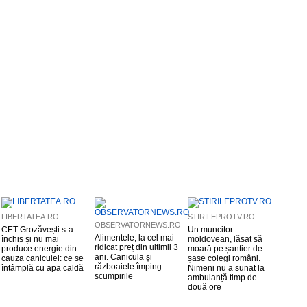
LIBERTATEA.RO
STIRILEPROTV.RO
OBSERVATORNEWS.RO
CET Grozăvești s-a
Un muncitor
Alimentele, la cel mai
închis și nu mai
moldovean, lăsat să
ridicat preț din ultimii 3
produce energie din
moară pe șantier de
ani. Canicula și
cauza caniculei: ce se
șase colegi români.
războaiele împing
întâmplă cu apa caldă
Nimeni nu a sunat la
scumpirile
ambulanță timp de
două ore