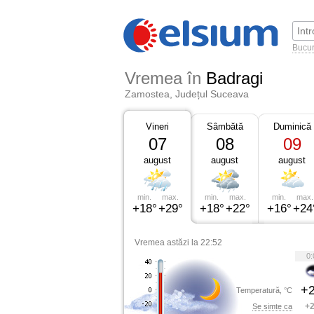
Bucur
Vremea în
Badragi
Zamostea, Județul Suceava
Vineri
Sâmbătă
Duminică
07
08
09
august
august
august
min.
max.
min.
max.
min.
max.
+18°
+29°
+18°
+22°
+16°
+24
Vremea astăzi la 22:52
0:
+2
Temperatură, °C
+2
Se simte ca