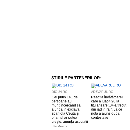
ȘTIRILE PARTENERILOR:
DIGI24.RO
ADEVARUL.RO
Cel puțin 141 de
Reacția învățătoarei
persoane au
care a luat 4,90 la
murit încercând să
titularizare: „M-a trecut
ajungă în exclava
din iad în rai”. La ce
spaniolă Ceuta și
notă a ajuns după
bilanțul ar putea
contestație
crește, anunță asociații
marocane