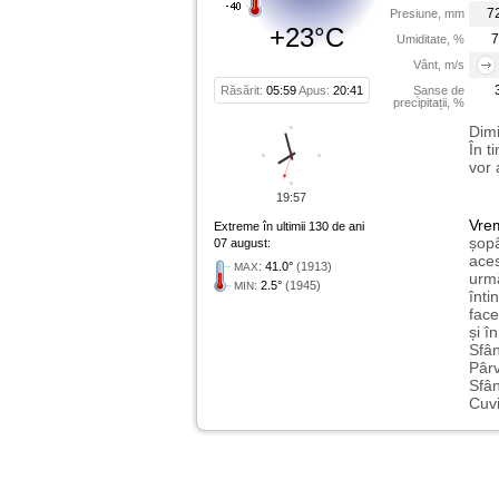
7
Presiune, mm
+23°C
7
Umiditate, %
Vânt, m/s
Răsărit:
05:59
Apus:
20:41
Șanse de
precipitații, %
Dimi
În t
vor 
19:57
Vre
Extreme în ultimii 130 de ani
șopâ
07 august:
aces
:
41.0°
(1913)
MAX
urmă
:
2.5°
(1945)
MIN
înti
face
și î
Sfân
Pârv
Sfân
Cuvi