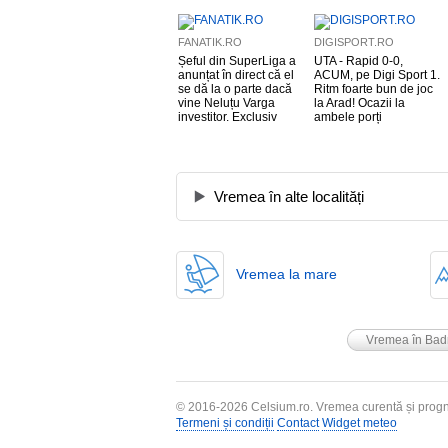
FANATIK.RO
DIGISPORT.RO
Șeful din SuperLiga a
UTA - Rapid 0-0,
anunțat în direct că el
ACUM, pe Digi Sport 1.
se dă la o parte dacă
Ritm foarte bun de joc
vine Neluțu Varga
la Arad! Ocazii la
investitor. Exclusiv
ambele porți
Vremea în alte localități
Vremea la mare
Vremea în Bad
© 2016-2026
Celsium.ro
. Vremea curentă și progn
Termeni și condiții
Contact
Widget meteo