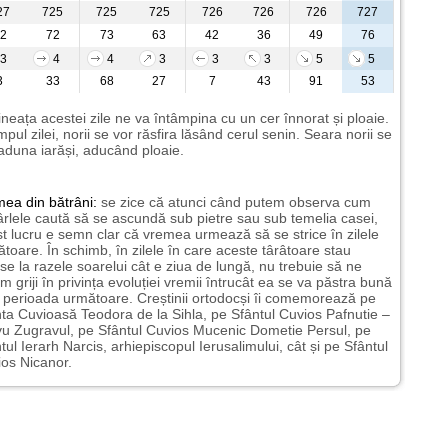
27
725
725
725
726
726
726
727
2
72
73
63
42
36
49
76
3
4
4
3
3
3
5
5
3
33
68
27
7
43
91
53
neața acestei zile ne va întâmpina cu un cer înnorat și ploaie.
impul zilei, norii se vor răsfira lăsând cerul senin. Seara norii se
aduna iarăși, aducând ploaie.
mea
din bătrâni:
se zice că atunci când putem observa cum
rlele caută să se ascundă sub pietre sau sub temelia casei,
t lucru e semn clar că vremea urmează să se strice în zilele
toare. În schimb, în zilele în care aceste târâtoare stau
nse la razele soarelui cât e ziua de lungă, nu trebuie să ne
m griji în privința evoluției vremii întrucât ea se va păstra bună
n perioada următoare. Creștinii ortodocși îi comemorează pe
ta Cuvioasă Teodora de la Sihla, pe Sfântul Cuvios Pafnutie –
u Zugravul, pe Sfântul Cuvios Mucenic Dometie Persul, pe
tul Ierarh Narcis, arhiepiscopul Ierusalimului, cât și pe Sfântul
os Nicanor.