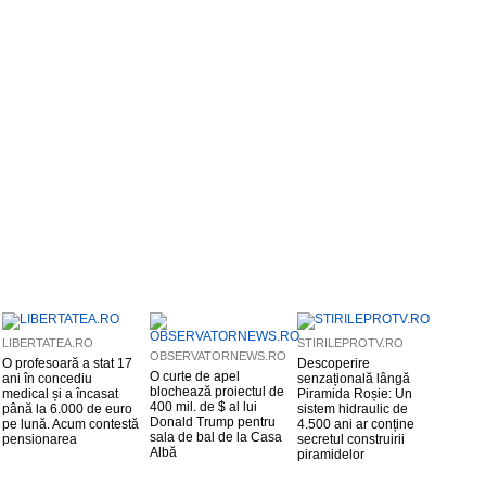
LIBERTATEA.RO
STIRILEPROTV.RO
OBSERVATORNEWS.RO
O profesoară a stat 17
Descoperire
O curte de apel
ani în concediu
senzațională lângă
blochează proiectul de
medical și a încasat
Piramida Roșie: Un
400 mil. de $ al lui
până la 6.000 de euro
sistem hidraulic de
Donald Trump pentru
pe lună. Acum contestă
4.500 ani ar conține
sala de bal de la Casa
pensionarea
secretul construirii
Albă
piramidelor