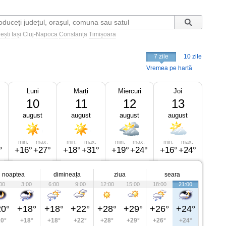
ești
Iași
Cluj-Napoca
Constanța
Timișoara
7 zile
10 zile
Vremea pe hartă
Luni
Marți
Miercuri
Joi
10
11
12
13
august
august
august
august
min.
max.
min.
max.
min.
max.
min.
max.
°
+16°
+27°
+18°
+31°
+19°
+24°
+16°
+24°
noaptea
dimineața
ziua
seara
00
3:00
6:00
9:00
12:00
15:00
18:00
21:00
0°
+18°
+18°
+22°
+28°
+29°
+26°
+24°
0°
+18°
+18°
+22°
+28°
+29°
+26°
+24°