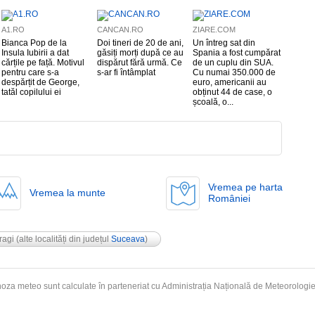
A1.RO
CANCAN.RO
ZIARE.COM
Bianca Pop de la
Doi tineri de 20 de ani,
Un întreg sat din
Insula Iubirii a dat
găsiți morți după ce au
Spania a fost cumpărat
cărțile pe față. Motivul
dispărut fără urmă. Ce
de un cuplu din SUA.
pentru care s-a
s-ar fi întâmplat
Cu numai 350.000 de
despărțit de George,
euro, americanii au
tatăl copilului ei
obținut 44 de case, o
școală, o...
Vremea pe harta
Vremea la munte
României
ragi
(alte localități din județul
Suceava
)
oza meteo sunt calculate în parteneriat cu Administrația Națională de
Meteorologi