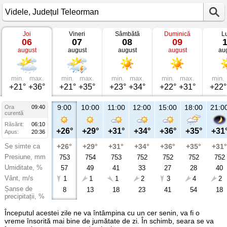
Joi
Vineri
Sâmbătă
Duminică
L
Vremea
06
07
08
09
în
august
august
august
august
au
Videle
Județul
Teleorman
min.
max.
min.
max.
min.
max.
min.
max.
min.
+21°
+36°
+21°
+35°
+23°
+34°
+22°
+31°
+22°
9:00
10:00
11:00
12:00
15:00
18:00
21:0
Ora
09:40
curentă
Răsărit:
06:10
+26°
+29°
+31°
+34°
+36°
+35°
+31
Apus:
20:36
Se simte ca
+26°
+29°
+31°
+34°
+36°
+35°
+31°
Presiune, mm
753
754
753
752
752
752
752
Umiditate, %
57
49
41
33
27
28
40
Vânt, m/s
1
1
1
2
3
4
2
Șanse de
8
13
18
23
41
54
18
precipitații, %
Începutul acestei zile ne va întâmpina cu un cer senin, va fi o
vreme însorită mai bine de jumătate de zi. În schimb, seara se va