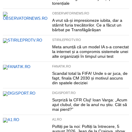
torențiale
OBSERVATORNEWS.RO
A vrut să-și impresioneze iubita, dar a
stârnit furia trecătorilor. Ce a făcut un
bărbat pe Transfăgărășan
STIRILEPROTV.RO
Meta anunță că un model IA s-a conectat
la internet și a compromis sistemele unei
alte organizații în timpul unui test
FANATIK.RO
Scandal total la FIFA! Unde s-ar juca, de
fapt, finala CM 2030 și motivul ascuns
din spatele deciziei
DIGISPORT.RO
Surpriză la CFR Cluj! Ioan Varga: „Acum
ajut clubul, dar de la anul nu știu. Cât să
mai pierd?”
A1.RO
Poftiți pe la noi: Poftiți la întrecere, 5
august 2026. Jean de la Craiova, show