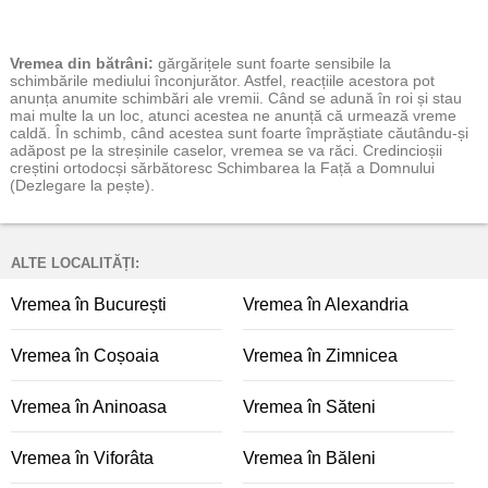
Vremea
din bătrâni:
gărgărițele sunt foarte sensibile la
schimbările mediului înconjurător. Astfel, reacțiile acestora pot
anunța anumite schimbări ale vremii. Când se adună în roi și stau
mai multe la un loc, atunci acestea ne anunță că urmează vreme
caldă. În schimb, când acestea sunt foarte împrăștiate căutându-și
adăpost pe la streșinile caselor, vremea se va răci. Credincioșii
creștini ortodocși sărbătoresc Schimbarea la Față a Domnului
(Dezlegare la pește).
ALTE LOCALITĂȚI:
Vremea în București
Vremea în Alexandria
Vremea în Coșoaia
Vremea în Zimnicea
Vremea în Aninoasa
Vremea în Săteni
Vremea în Viforâta
Vremea în Băleni