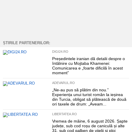
ȘTIRILE PARTENERILOR:
DIGI24.RO
Președintele iranian dă detalii despre o
întâlnire cu Mojtaba Khamenei:
Comunicarea e „foarte dificilă în acest
moment”
ADEVARUL.RO
„Ne-au pus să plătim din nou.”
Experiența unui turist român la ieșirea
din Turcia, obligat să plătească de două
ori taxele de drum: „Aveam...
LIBERTATEA.RO
Vremea de mâine, 6 august 2026. Șapte
județe, sub cod roșu de caniculă și alte
31, sub cod galben de vijelii și ploi