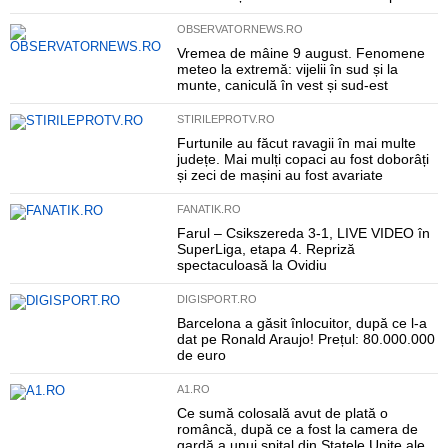
OBSERVATORNEWS.RO
Vremea de mâine 9 august. Fenomene
meteo la extremă: vijelii în sud și la
munte, caniculă în vest și sud-est
STIRILEPROTV.RO
Furtunile au făcut ravagii în mai multe
județe. Mai mulți copaci au fost doborâți
și zeci de mașini au fost avariate
FANATIK.RO
Farul – Csikszereda 3-1, LIVE VIDEO în
SuperLiga, etapa 4. Repriză
spectaculoasă la Ovidiu
DIGISPORT.RO
Barcelona a găsit înlocuitor, după ce l-a
dat pe Ronald Araujo! Prețul: 80.000.000
de euro
A1.RO
Ce sumă colosală avut de plată o
româncă, după ce a fost la camera de
gardă a unui spital din Statele Unite ale