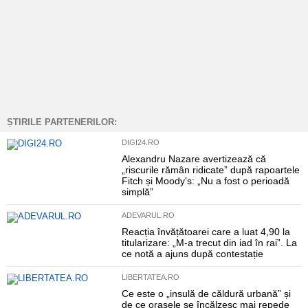
ȘTIRILE PARTENERILOR:
DIGI24.RO
Alexandru Nazare avertizează că
„riscurile rămân ridicate” după rapoartele
Fitch și Moody's: „Nu a fost o perioadă
simplă”
ADEVARUL.RO
Reacția învățătoarei care a luat 4,90 la
titularizare: „M-a trecut din iad în rai”. La
ce notă a ajuns după contestație
LIBERTATEA.RO
Ce este o „insulă de căldură urbană” și
de ce orașele se încălzesc mai repede