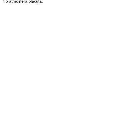
fi o atmosferă plăcută.