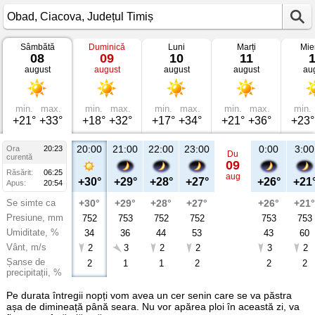
Sâmbătă
Duminică
Luni
Marți
Mie
Vremea
08
09
10
11
în
august
august
august
august
au
Obad
Ciacova,
Județul
Timiș
min.
max.
min.
max.
min.
max.
min.
max.
min.
+21°
+33°
+18°
+32°
+17°
+34°
+21°
+36°
+23°
20:00
21:00
22:00
23:00
0:00
3:00
Ora
20:23
Du
curentă
09
Răsărit:
06:25
aug
+30°
+29°
+28°
+27°
+26°
+21
Apus:
20:54
Se simte ca
+30°
+29°
+28°
+27°
+26°
+21°
Presiune, mm
752
753
752
752
753
753
Umiditate, %
34
36
44
53
43
60
Vânt, m/s
2
3
2
2
3
2
Șanse de
2
1
1
2
2
2
precipitații, %
Pe durata întregii nopți vom avea un cer senin care se va păstra
așa de dimineață până seara. Nu vor apărea ploi în această zi, va