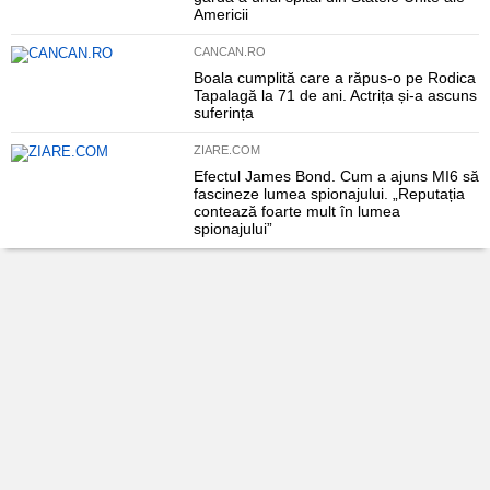
Americii
CANCAN.RO
Boala cumplită care a răpus-o pe Rodica
Tapalagă la 71 de ani. Actrița și-a ascuns
suferința
ZIARE.COM
Efectul James Bond. Cum a ajuns MI6 să
fascineze lumea spionajului. „Reputația
contează foarte mult în lumea
spionajului”