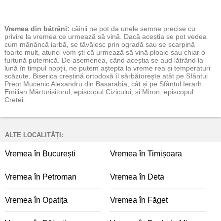
Vremea
din bătrâni:
câinii ne pot da unele semne precise cu
privire la vremea ce urmează să vină. Dacă aceștia se pot vedea
cum mănâncă iarbă, se tăvălesc prin ogradă sau se scarpină
foarte mult, atunci vom ști că urmează să vină ploaie sau chiar o
furtună puternică. De asemenea, când aceștia se aud lătrând la
lună în timpul nopții, ne putem aștepta la vreme rea și temperaturi
scăzute. Biserica creștină ortodoxă îl sărbătorește atât pe Sfântul
Preot Mucenic Alexandru din Basarabia, cât și pe Sfântul Ierarh
Emilian Mărturisitorul, episcopul Cizicului, și Miron, episcopul
Cretei.
ALTE LOCALITĂȚI:
Vremea în București
Vremea în Timișoara
Vremea în Petroman
Vremea în Deta
Vremea în Opatița
Vremea în Făget