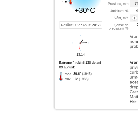
7
Presiune, mm
+30°C
4
Umiditate, %
Vânt, m/s
Răsărit:
06:27
Apus:
20:53
Șanse de
precipitații, %
Vrem
nori
prob
13:14
Vre
Extreme în ultimii 130 de ani
priv
09 august:
curb
:
39.6°
(1943)
MAX
urme
:
1.3°
(1936)
MIN
aces
drep
Cred
Mati
Hris