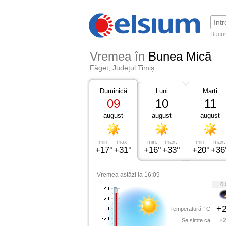
Bucur
Vremea în
Bunea Mică
Făget, Județul Timiș
Duminică
Luni
Marți
09
10
11
august
august
august
min.
max.
min.
max.
min.
max.
+17°
+31°
+16°
+33°
+20°
+36
Vremea astăzi la 16:09
0:
+2
Temperatură, °C
+2
Se simte ca