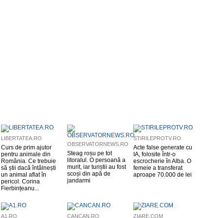
LIBERTATEA.RO
STIRILEPROTV.RO
OBSERVATORNEWS.RO
Curs de prim ajutor
Acte false generate cu
Steag roșu pe tot
pentru animale din
IA, folosite într-o
litoralul. O persoană a
România. Ce trebuie
escrocherie în Alba. O
murit, iar turiștii au fost
să știi dacă întâlnești
femeie a transferat
scoși din apă de
un animal aflat în
aproape 70.000 de lei
jandarmi
pericol. Corina
Fierbințeanu...
A1.RO
CANCAN.RO
ZIARE.COM