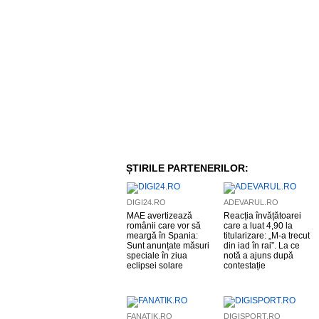
ȘTIRILE PARTENERILOR:
DIGI24.RO
ADEVARUL.RO
MAE avertizează
Reacția învățătoarei
românii care vor să
care a luat 4,90 la
meargă în Spania:
titularizare: „M-a trecut
Sunt anunțate măsuri
din iad în rai”. La ce
speciale în ziua
notă a ajuns după
eclipsei solare
contestație
FANATIK.RO
DIGISPORT.RO