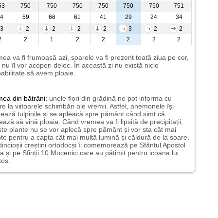
53
750
750
750
750
750
750
751
4
59
66
61
41
29
24
34
3
2
2
2
2
3
2
2
2
2
1
2
2
2
2
2
ea va fi frumoasă azi, soarele va fi prezent toată ziua pe cer,
i nu îl vor acoperi deloc. În această zi nu există nicio
abilitate să avem ploaie.
mea
din bătrâni:
unele flori din grădină ne pot informa cu
ire la viitoarele schimbări ale vremii. Astfel, anemonele își
ează tulpinile și se apleacă spre pământ când simt că
ază să vină ploaia. Când vremea va fi lipsită de precipitații,
te plante nu se vor aplecă spre pământ și vor sta cât mai
te pentru a capta cât mai multă lumină și căldură de la soare.
incioșii creștini ortodocși îi comemorează pe Sfântul Apostol
a și pe Sfinții 10 Mucenici care au pătimit pentru icoana lui
tos.