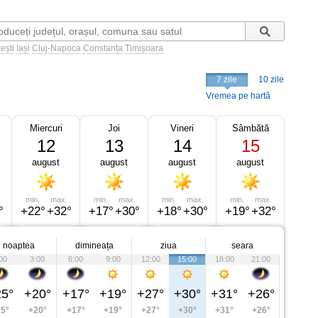
ești
Iași
Cluj-Napoca
Constanța
Timișoara
7 zile
10 zile
Vremea pe hartă
Miercuri
Joi
Vineri
Sâmbătă
12
13
14
15
august
august
august
august
min.
max.
min.
max.
min.
max.
min.
max.
°
+22°
+32°
+17°
+30°
+18°
+30°
+19°
+32°
noaptea
dimineața
ziua
seara
00
3:00
6:00
9:00
12:00
15:00
18:00
21:00
5°
+20°
+17°
+19°
+27°
+30°
+31°
+26°
5°
+20°
+17°
+19°
+27°
+30°
+31°
+26°